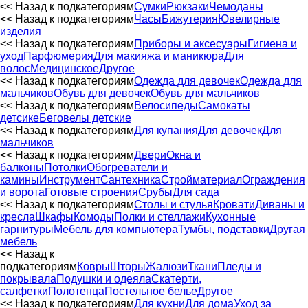
<< Назад к подкатегориям
Сумки
Рюкзаки
Чемоданы
<< Назад к подкатегориям
Часы
Бижутерия
Ювелирные
изделия
<< Назад к подкатегориям
Приборы и аксесуары
Гигиена и
уход
Парфюмерия
Для макияжа и маникюра
Для
волос
Медицинское
Другое
<< Назад к подкатегориям
Одежда для девочек
Одежда для
мальчиков
Обувь для девочек
Обувь для мальчиков
<< Назад к подкатегориям
Велосипеды
Самокаты
детсике
Беговелы детские
<< Назад к подкатегориям
Для купания
Для девочек
Для
мальчиков
<< Назад к подкатегориям
Двери
Окна и
балконы
Потолки
Обогреватели и
камины
Инструмент
Сантехника
Стройматериал
Ограждения
и ворота
Готовые строения
Срубы
Для сада
<< Назад к подкатегориям
Столы и стулья
Кровати
Диваны и
кресла
Шкафы
Комоды
Полки и стеллажи
Кухонные
гарнитуры
Мебель для компьютера
Тумбы, подставки
Другая
мебель
<< Назад к
подкатегориям
Ковры
Шторы
Жалюзи
Ткани
Пледы и
покрывала
Подушки и одеяла
Скатерти,
салфетки
Полотенца
Постельное белье
Другое
<< Назад к подкатегориям
Для кухни
Для дома
Уход за