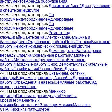
инструментов
Аренда оборудования
<< Назад к подкатегориям
Для автомобилей
Для грузовиков
и спецтехники
Другое
<< Назад к подкатегориям
По
городу
Междугородние
Международные
<< Назад к подкатегориям
По
городу
Междугородние
Международные
<< Назад к подкатегориям
Ремонт под
ключ
Дизайн
Сантехника
Электрика
Мебель
Окна и
балконы
Двери
Отделочные работы
Полы
Потолки
Высотные
работы
Ремонт коммерческих помещений
Другое
<< Назад к подкатегориям
Дома под ключ
Бани, гаражи,
веранды
Отделка
Кровельные работы
Кладочные
работы
Металлоконструкции и ковка
Бетонные
работы
Фасадные работы
Снос, демонтаж
Изыскательные
работы
Газификация
Разноробочие
Другое
<< Назад к подкатегориям
Скважины, септики,
колодцы
Водоемы, фонтаны, бассейны
Дорожные
работы
Ограждения и навесы
Земляные работы
Сад,
огород, озеленение
<< Назад к подкатегориям
Маникюр
педикюр
Парикмахерские услуги
Ресницы,
брови
Перманентный
макияж
Косметология
Эпиляция
Макияж
Массаж и
СПА
Пирсинг и тату
Другое