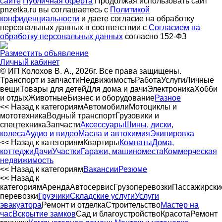
сайте
Публичная оферта
Продолжая использовать сайт
pnzetka.ru вы соглашаетесь с
Политикой
конфиденциальности
и даете согласие на обработку
персональных данных в соответствии с
Согласием на
обработку персональных данных
согласно 152-ФЗ
Разместить объявление
Личный кабинет
© ИП Колохов В. А., 2026г. Все права защищены.
Транспорт и запчасти
Недвижимость
Работа
Услуги
Личные
вещи
Товары для детей
Для дома и дачи
Электроника
Хобби
и отдых
Животные
Бизнес и оборудование
Разное
<< Назад к категориям
Автомобили
Мотоциклы и
мототехника
Водный транспорт
Грузовики и
спецтехника
Запчасти
Аксессуары
Шины, диски,
колеса
Аудио и видео
Масла и автохимия
Экипировка
<< Назад к категориям
Квартиры
Комнаты
Дома,
коттеджи
Дачи
Участки
Гаражи, машиноместа
Коммерческая
недвижимость
<< Назад к категориям
Вакансии
Резюме
<< Назад к
категориям
Аренда
Автосервиc
Грузоперевозки
Пассажирски
перевозки
Грузчики
Складские услуги
Услуги
эвакуатора
Ремонт и отделка
Строительство
Мастер на
час
Вскрытие замков
Сад и благоустройство
Красота
Ремонт