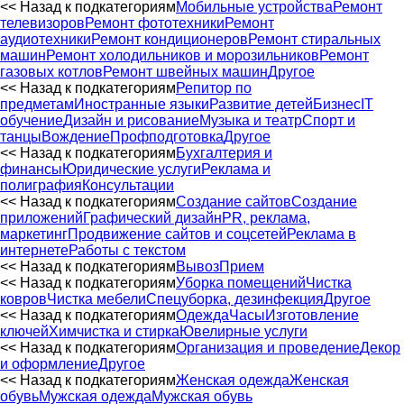
<< Назад к подкатегориям
Мобильные устройства
Ремонт
телевизоров
Ремонт фототехники
Ремонт
аудиотехники
Ремонт кондиционеров
Ремонт стиральных
машин
Ремонт холодильников и морозильников
Ремонт
газовых котлов
Ремонт швейных машин
Другое
<< Назад к подкатегориям
Репитор по
предметам
Иностранные языки
Развитие детей
Бизнес
IT
обучение
Дизайн и рисование
Музыка и театр
Спорт и
танцы
Вождение
Профподготовка
Другое
<< Назад к подкатегориям
Бухгалтерия и
финансы
Юридические услуги
Реклама и
полиграфия
Консультации
<< Назад к подкатегориям
Создание сайтов
Создание
приложений
Графический дизайн
PR, реклама,
маркетинг
Продвижение сайтов и соцсетей
Реклама в
интернете
Работы с текстом
<< Назад к подкатегориям
Вывоз
Прием
<< Назад к подкатегориям
Уборка помещений
Чистка
ковров
Чистка мебели
Спецуборка, дезинфекция
Другое
<< Назад к подкатегориям
Одежда
Часы
Изготовление
ключей
Химчистка и стирка
Ювелирные услуги
<< Назад к подкатегориям
Организация и проведение
Декор
и оформление
Другое
<< Назад к подкатегориям
Женская одежда
Женская
обувь
Мужская одежда
Мужская обувь