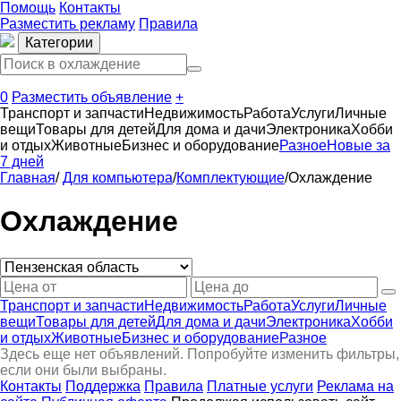
Помощь
Контакты
Разместить рекламу
Правила
Категории
0
Разместить объявление
+
Транспорт и запчасти
Недвижимость
Работа
Услуги
Личные
вещи
Товары для детей
Для дома и дачи
Электроника
Хобби
и отдых
Животные
Бизнес и оборудование
Разное
Новые за
7 дней
Главная
/
Для компьютера
/
Комплектующие
/
Охлаждение
Охлаждение
Транспорт и запчасти
Недвижимость
Работа
Услуги
Личные
вещи
Товары для детей
Для дома и дачи
Электроника
Хобби
и отдых
Животные
Бизнес и оборудование
Разное
Здесь еще нет объявлений. Попробуйте изменить фильтры,
если они были выбраны.
Контакты
Поддержка
Правила
Платные услуги
Реклама на