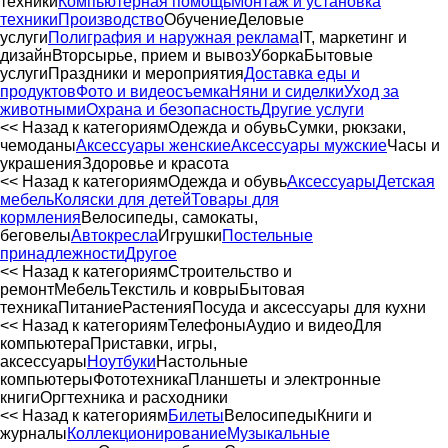
техники
Компьютерная помощь
Монтаж и установка
техники
Производство
Обучение
Деловые
услуги
Полиграфия и наружная реклама
IT, маркетинг и
дизайн
Вторсырье, прием и вывоз
Уборка
Бытовые
услуги
Праздники и мероприятия
Доставка еды и
продуктов
Фото и видеосъемка
Няни и сиделки
Уход за
животными
Охрана и безопасность
Другие услуги
<< Назад к категориям
Одежда и обувь
Сумки, рюкзаки,
чемоданы
Аксессуары женские
Аксессуары мужские
Часы и
украшения
Здоровье и красота
<< Назад к категориям
Одежда и обувь
Аксессуары
Детская
мебель
Коляски для детей
Товары для
кормления
Велосипеды, самокаты,
беговелы
Автокресла
Игрушки
Постельные
принадлежности
Другое
<< Назад к категориям
Строительство и
ремонт
Мебель
Текстиль и ковры
Бытовая
техника
Питание
Растения
Посуда и аксессуары для кухни
<< Назад к категориям
Телефоны
Аудио и видео
Для
компьютера
Приставки, игры,
аксессуары
Ноутбуки
Настольные
компьютеры
Фототехника
Планшеты и электронные
книги
Оргтехника и расходники
<< Назад к категориям
Билеты
Велосипеды
Книги и
журналы
Коллекционирование
Музыкальные