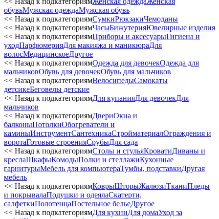
<< Назад к подкатегориям
Женская одежда
Женская
обувь
Мужская одежда
Мужская обувь
<< Назад к подкатегориям
Сумки
Рюкзаки
Чемоданы
<< Назад к подкатегориям
Часы
Бижутерия
Ювелирные изделия
<< Назад к подкатегориям
Приборы и аксесуары
Гигиена и
уход
Парфюмерия
Для макияжа и маникюра
Для
волос
Медицинское
Другое
<< Назад к подкатегориям
Одежда для девочек
Одежда для
мальчиков
Обувь для девочек
Обувь для мальчиков
<< Назад к подкатегориям
Велосипеды
Самокаты
детсике
Беговелы детские
<< Назад к подкатегориям
Для купания
Для девочек
Для
мальчиков
<< Назад к подкатегориям
Двери
Окна и
балконы
Потолки
Обогреватели и
камины
Инструмент
Сантехника
Стройматериал
Ограждения и
ворота
Готовые строения
Срубы
Для сада
<< Назад к подкатегориям
Столы и стулья
Кровати
Диваны и
кресла
Шкафы
Комоды
Полки и стеллажи
Кухонные
гарнитуры
Мебель для компьютера
Тумбы, подставки
Другая
мебель
<< Назад к подкатегориям
Ковры
Шторы
Жалюзи
Ткани
Пледы
и покрывала
Подушки и одеяла
Скатерти,
салфетки
Полотенца
Постельное белье
Другое
<< Назад к подкатегориям
Для кухни
Для дома
Уход за