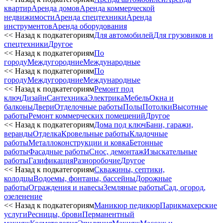
квартир
Аренда домов
Аренда коммерческой
недвижимости
Аренда спецтехники
Аренда
инструментов
Аренда оборудования
<< Назад к подкатегориям
Для автомобилей
Для грузовиков и
спецтехники
Другое
<< Назад к подкатегориям
По
городу
Междугородние
Международные
<< Назад к подкатегориям
По
городу
Междугородние
Международные
<< Назад к подкатегориям
Ремонт под
ключ
Дизайн
Сантехника
Электрика
Мебель
Окна и
балконы
Двери
Отделочные работы
Полы
Потолки
Высотные
работы
Ремонт коммерческих помещений
Другое
<< Назад к подкатегориям
Дома под ключ
Бани, гаражи,
веранды
Отделка
Кровельные работы
Кладочные
работы
Металлоконструкции и ковка
Бетонные
работы
Фасадные работы
Снос, демонтаж
Изыскательные
работы
Газификация
Разноробочие
Другое
<< Назад к подкатегориям
Скважины, септики,
колодцы
Водоемы, фонтаны, бассейны
Дорожные
работы
Ограждения и навесы
Земляные работы
Сад, огород,
озеленение
<< Назад к подкатегориям
Маникюр педикюр
Парикмахерские
услуги
Ресницы, брови
Перманентный