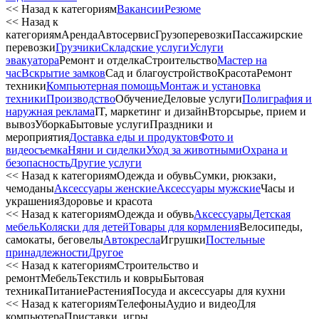
<< Назад к категориям
Вакансии
Резюме
<< Назад к
категориям
Аренда
Автосервиc
Грузоперевозки
Пассажирские
перевозки
Грузчики
Складские услуги
Услуги
эвакуатора
Ремонт и отделка
Строительство
Мастер на
час
Вскрытие замков
Сад и благоустройство
Красота
Ремонт
техники
Компьютерная помощь
Монтаж и установка
техники
Производство
Обучение
Деловые услуги
Полиграфия и
наружная реклама
IT, маркетинг и дизайн
Вторсырье, прием и
вывоз
Уборка
Бытовые услуги
Праздники и
мероприятия
Доставка еды и продуктов
Фото и
видеосъемка
Няни и сиделки
Уход за животными
Охрана и
безопасность
Другие услуги
<< Назад к категориям
Одежда и обувь
Сумки, рюкзаки,
чемоданы
Аксессуары женские
Аксессуары мужские
Часы и
украшения
Здоровье и красота
<< Назад к категориям
Одежда и обувь
Аксессуары
Детская
мебель
Коляски для детей
Товары для кормления
Велосипеды,
самокаты, беговелы
Автокресла
Игрушки
Постельные
принадлежности
Другое
<< Назад к категориям
Строительство и
ремонт
Мебель
Текстиль и ковры
Бытовая
техника
Питание
Растения
Посуда и аксессуары для кухни
<< Назад к категориям
Телефоны
Аудио и видео
Для
компьютера
Приставки, игры,