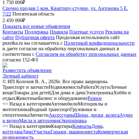
1 750 000₽
Срочно продам 1 ком. Квартиру-студию, ул. Антонова 5 Е.
7/22
Пензенская область
2 450 000₽
Показать все новые объявления
Контакты
Поддержка
Правила
Платные услуги
Реклама на
сайте
Публичная оферта
Продолжая использовать сайт
pnzetka.ru вы соглашаетесь с
Политикой конфиденциальности
и даете согласие на обработку персональных данных в
соответствии с
Согласием на обработку персональных данных
согласно 152-ФЗ
Разместить объявление
Личный кабинет
© ИП Колохов В. А., 2026г. Все права защищены.
Транспорт и запчасти
Недвижимость
Работа
Услуги
Личные
вещи
Товары для детей
Для дома и дачи
Электроника
Хобби и
отдых
Животные
Бизнес и оборудование
Разное
<< Назад к категориям
Автомобили
Мотоциклы и
мототехника
Водный транспорт
Грузовики и
спецтехника
Запчасти
Аксессуары
Шины, диски, колеса
Аудио
и видео
Масла и автохимия
Экипировка
<< Назад к категориям
Квартиры
Комнаты
Дома,
коттеджи
Дачи
Участки
Гаражи, машиноместа
Коммерческая
недвижимость