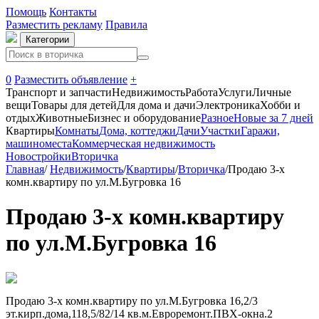
Помощь
Контакты
Разместить рекламу
Правила
Категории
0
Разместить объявление
+
Транспорт и запчасти
Недвижимость
Работа
Услуги
Личные
вещи
Товары для детей
Для дома и дачи
Электроника
Хобби и
отдых
Животные
Бизнес и оборудование
Разное
Новые за 7 дней
Квартиры
Комнаты
Дома, коттеджи
Дачи
Участки
Гаражи,
машиноместа
Коммерческая недвижимость
Новостройки
Вторичка
Главная
/
Недвижимость
/
Квартиры
/
Вторичка
/
Продаю 3-х
комн.квартиру по ул.М.Бугровка 16
Продаю 3-х комн.квартиру
по ул.М.Бугровка 16
Продаю 3-х комн.квартиру по ул.М.Бугровка 16,2/3
эт.кирп.дома,118,5/82/14 кв.м.Евроремонт.ПВХ-окна.2