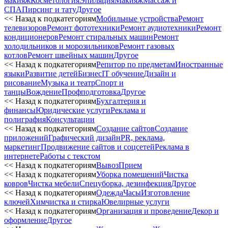
макияж
Косметология
Эпиляция
Макияж
Массаж и
СПА
Пирсинг и тату
Другое
<< Назад к подкатегориям
Мобильные устройства
Ремонт
телевизоров
Ремонт фототехники
Ремонт аудиотехники
Ремонт
кондиционеров
Ремонт стиральных машин
Ремонт
холодильников и морозильников
Ремонт газовых
котлов
Ремонт швейных машин
Другое
<< Назад к подкатегориям
Репитор по предметам
Иностранные
языки
Развитие детей
Бизнес
IT обучение
Дизайн и
рисование
Музыка и театр
Спорт и
танцы
Вождение
Профподготовка
Другое
<< Назад к подкатегориям
Бухгалтерия и
финансы
Юридические услуги
Реклама и
полиграфия
Консультации
<< Назад к подкатегориям
Создание сайтов
Создание
приложений
Графический дизайн
PR, реклама,
маркетинг
Продвижение сайтов и соцсетей
Реклама в
интернете
Работы с текстом
<< Назад к подкатегориям
Вывоз
Прием
<< Назад к подкатегориям
Уборка помещений
Чистка
ковров
Чистка мебели
Спецуборка, дезинфекция
Другое
<< Назад к подкатегориям
Одежда
Часы
Изготовление
ключей
Химчистка и стирка
Ювелирные услуги
<< Назад к подкатегориям
Организация и проведение
Декор и
оформление
Другое