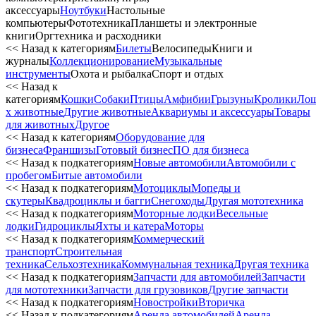
аксессуары
Ноутбуки
Настольные
компьютеры
Фототехника
Планшеты и электронные
книги
Оргтехника и расходники
<< Назад к категориям
Билеты
Велосипеды
Книги и
журналы
Коллекционирование
Музыкальные
инструменты
Охота и рыбалка
Спорт и отдых
<< Назад к
категориям
Кошки
Собаки
Птицы
Амфибии
Грызуны
Кролики
Ло
х животные
Другие животные
Аквариумы и аксессуары
Товары
для животных
Другое
<< Назад к категориям
Оборудование для
бизнеса
Франшизы
Готовый бизнес
ПО для бизнеса
<< Назад к подкатегориям
Новые автомобили
Автомобили с
пробегом
Битые автомобили
<< Назад к подкатегориям
Мотоциклы
Мопеды и
скутеры
Квадроциклы и багги
Снегоходы
Другая мототехника
<< Назад к подкатегориям
Моторные лодки
Весельные
лодки
Гидроциклы
Яхты и катера
Моторы
<< Назад к подкатегориям
Коммерческий
транспорт
Строительная
техника
Сельхозтехника
Коммунальная техника
Другая техника
<< Назад к подкатегориям
Запчасти для автомобилей
Запчасти
для мототехники
Запчасти для грузовиков
Другие запчасти
<< Назад к подкатегориям
Новостройки
Вторичка
<< Назад к подкатегориям
Аренда автомобилей
Аренда