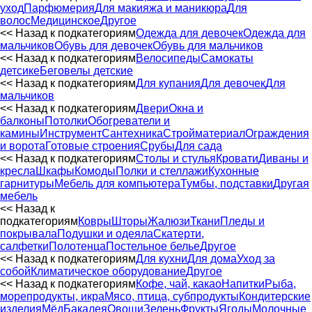
уход
Парфюмерия
Для макияжа и маникюра
Для
волос
Медицинское
Другое
<< Назад к подкатегориям
Одежда для девочек
Одежда для
мальчиков
Обувь для девочек
Обувь для мальчиков
<< Назад к подкатегориям
Велосипеды
Самокаты
детсике
Беговелы детские
<< Назад к подкатегориям
Для купания
Для девочек
Для
мальчиков
<< Назад к подкатегориям
Двери
Окна и
балконы
Потолки
Обогреватели и
камины
Инструмент
Сантехника
Стройматериал
Ограждения
и ворота
Готовые строения
Срубы
Для сада
<< Назад к подкатегориям
Столы и стулья
Кровати
Диваны и
кресла
Шкафы
Комоды
Полки и стеллажи
Кухонные
гарнитуры
Мебель для компьютера
Тумбы, подставки
Другая
мебель
<< Назад к
подкатегориям
Ковры
Шторы
Жалюзи
Ткани
Пледы и
покрывала
Подушки и одеяла
Скатерти,
салфетки
Полотенца
Постельное белье
Другое
<< Назад к подкатегориям
Для кухни
Для дома
Уход за
собой
Климатическое оборудование
Другое
<< Назад к подкатегориям
Кофе, чай, какао
Напитки
Рыба,
морепродукты, икра
Мясо, птица, субпродукты
Кондитерские
изделия
Мёд
Бакалея
Овощи
Зелень
Фрукты
Ягоды
Молочные