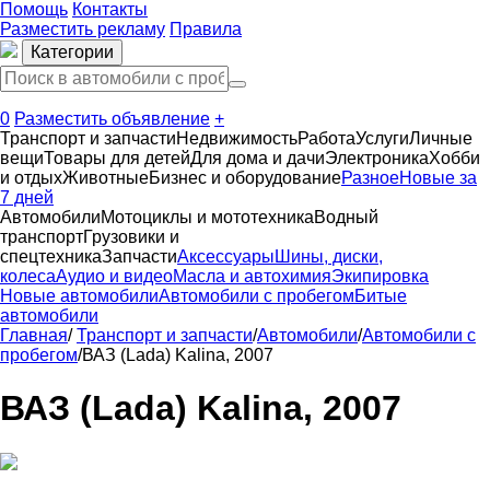
Помощь
Контакты
Разместить рекламу
Правила
Категории
0
Разместить объявление
+
Транспорт и запчасти
Недвижимость
Работа
Услуги
Личные
вещи
Товары для детей
Для дома и дачи
Электроника
Хобби
и отдых
Животные
Бизнес и оборудование
Разное
Новые за
7 дней
Автомобили
Мотоциклы и мототехника
Водный
транспорт
Грузовики и
спецтехника
Запчасти
Аксессуары
Шины, диски,
колеса
Аудио и видео
Масла и автохимия
Экипировка
Новые автомобили
Автомобили с пробегом
Битые
автомобили
Главная
/
Транспорт и запчасти
/
Автомобили
/
Автомобили с
пробегом
/
ВАЗ (Lada) Kalina, 2007
ВАЗ (Lada) Kalina, 2007