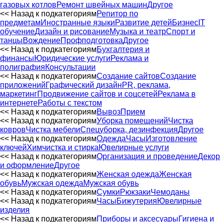
газовых котлов
Ремонт швейных машин
Другое
<< Назад к подкатегориям
Репитор по
предметам
Иностранные языки
Развитие детей
Бизнес
IT
обучение
Дизайн и рисование
Музыка и театр
Спорт и
танцы
Вождение
Профподготовка
Другое
<< Назад к подкатегориям
Бухгалтерия и
финансы
Юридические услуги
Реклама и
полиграфия
Консультации
<< Назад к подкатегориям
Создание сайтов
Создание
приложений
Графический дизайн
PR, реклама,
маркетинг
Продвижение сайтов и соцсетей
Реклама в
интернете
Работы с текстом
<< Назад к подкатегориям
Вывоз
Прием
<< Назад к подкатегориям
Уборка помещений
Чистка
ковров
Чистка мебели
Спецуборка, дезинфекция
Другое
<< Назад к подкатегориям
Одежда
Часы
Изготовление
ключей
Химчистка и стирка
Ювелирные услуги
<< Назад к подкатегориям
Организация и проведение
Декор
и оформление
Другое
<< Назад к подкатегориям
Женская одежда
Женская
обувь
Мужская одежда
Мужская обувь
<< Назад к подкатегориям
Сумки
Рюкзаки
Чемоданы
<< Назад к подкатегориям
Часы
Бижутерия
Ювелирные
изделия
<< Назад к подкатегориям
Приборы и аксесуары
Гигиена и