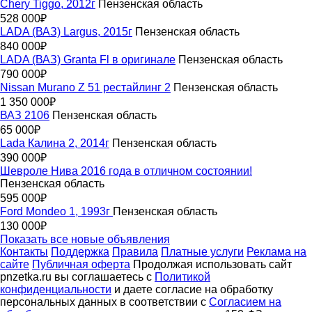
Chery Tiggo, 2012г
Пензенская область
528 000₽
LADA (ВАЗ) Largus, 2015г
Пензенская область
840 000₽
LADA (ВАЗ) Granta Fl в оригинале
Пензенская область
790 000₽
Nissan Murano Z 51 рестайлинг 2
Пензенская область
1 350 000₽
ВАЗ 2106
Пензенская область
65 000₽
Lada Калина 2, 2014г
Пензенская область
390 000₽
Шевролe Нива 2016 года в отличном cоcтоянии!
Пензенская область
595 000₽
Ford Mondeo 1, 1993г
Пензенская область
130 000₽
Показать все новые объявления
Контакты
Поддержка
Правила
Платные услуги
Реклама на
сайте
Публичная оферта
Продолжая использовать сайт
pnzetka.ru вы соглашаетесь с
Политикой
конфиденциальности
и даете согласие на обработку
персональных данных в соответствии с
Согласием на