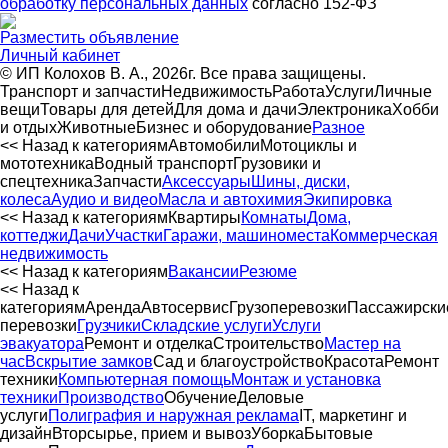
обработку персональных данных
согласно 152-ФЗ
Разместить объявление
Личный кабинет
© ИП Колохов В. А., 2026г. Все права защищены.
Транспорт и запчасти
Недвижимость
Работа
Услуги
Личные
вещи
Товары для детей
Для дома и дачи
Электроника
Хобби
и отдых
Животные
Бизнес и оборудование
Разное
<< Назад к категориям
Автомобили
Мотоциклы и
мототехника
Водный транспорт
Грузовики и
спецтехника
Запчасти
Аксессуары
Шины, диски,
колеса
Аудио и видео
Масла и автохимия
Экипировка
<< Назад к категориям
Квартиры
Комнаты
Дома,
коттеджи
Дачи
Участки
Гаражи, машиноместа
Коммерческая
недвижимость
<< Назад к категориям
Вакансии
Резюме
<< Назад к
категориям
Аренда
Автосервиc
Грузоперевозки
Пассажирски
перевозки
Грузчики
Складские услуги
Услуги
эвакуатора
Ремонт и отделка
Строительство
Мастер на
час
Вскрытие замков
Сад и благоустройство
Красота
Ремонт
техники
Компьютерная помощь
Монтаж и установка
техники
Производство
Обучение
Деловые
услуги
Полиграфия и наружная реклама
IT, маркетинг и
дизайн
Вторсырье, прием и вывоз
Уборка
Бытовые