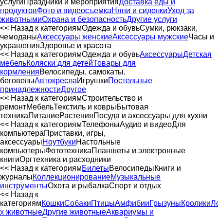
услуги
Праздники и мероприятия
Доставка еды и
продуктов
Фото и видеосъемка
Няни и сиделки
Уход за
животными
Охрана и безопасность
Другие услуги
<< Назад к категориям
Одежда и обувь
Сумки, рюкзаки,
чемоданы
Аксессуары женские
Аксессуары мужские
Часы и
украшения
Здоровье и красота
<< Назад к категориям
Одежда и обувь
Аксессуары
Детская
мебель
Коляски для детей
Товары для
кормления
Велосипеды, самокаты,
беговелы
Автокресла
Игрушки
Постельные
принадлежности
Другое
<< Назад к категориям
Строительство и
ремонт
Мебель
Текстиль и ковры
Бытовая
техника
Питание
Растения
Посуда и аксессуары для кухни
<< Назад к категориям
Телефоны
Аудио и видео
Для
компьютера
Приставки, игры,
аксессуары
Ноутбуки
Настольные
компьютеры
Фототехника
Планшеты и электронные
книги
Оргтехника и расходники
<< Назад к категориям
Билеты
Велосипеды
Книги и
журналы
Коллекционирование
Музыкальные
инструменты
Охота и рыбалка
Спорт и отдых
<< Назад к
категориям
Кошки
Собаки
Птицы
Амфибии
Грызуны
Кролики
Л
х животные
Другие животные
Аквариумы и