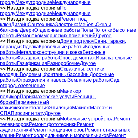
городу
Междугородние
Международные
<< Назад к подкатегориям
По
городу
Междугородние
Международные
<< Назад к подкатегориям
Ремонт под
ключ
Дизайн
Сантехника
Электрика
Мебель
Окна и
балконы
Двери
Отделочные работы
Полы
Потолки
Высотные
работы
Ремонт коммерческих помещений
Другое
<< Назад к подкатегориям
Дома под ключ
Бани, гаражи,
веранды
Отделка
Кровельные работы
Кладочные
работы
Металлоконструкции и ковка
Бетонные
работы
Фасадные работы
Снос, демонтаж
Изыскательные
работы
Газификация
Разноробочие
Другое
<< Назад к подкатегориям
Скважины, септики,
колодцы
Водоемы, фонтаны, бассейны
Дорожные
работы
Ограждения и навесы
Земляные работы
Сад,
огород, озеленение
<< Назад к подкатегориям
Маникюр
педикюр
Парикмахерские услуги
Ресницы,
брови
Перманентный
макияж
Косметология
Эпиляция
Макияж
Массаж и
СПА
Пирсинг и тату
Другое
<< Назад к подкатегориям
Мобильные устройства
Ремонт
телевизоров
Ремонт фототехники
Ремонт
аудиотехники
Ремонт кондиционеров
Ремонт стиральных
машин
Ремонт холодильников и морозильников
Ремонт