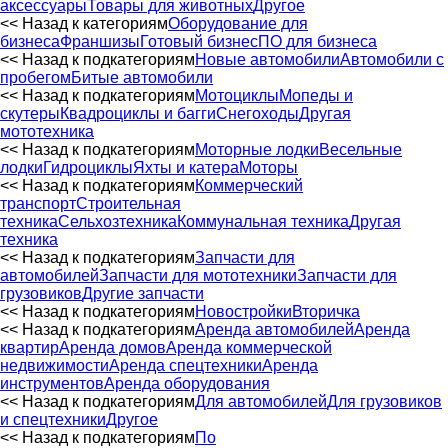
аксессуары
Товары для животных
Другое
<< Назад к категориям
Оборудование для
бизнеса
Франшизы
Готовый бизнес
ПО для бизнеса
<< Назад к подкатегориям
Новые автомобили
Автомобили с
пробегом
Битые автомобили
<< Назад к подкатегориям
Мотоциклы
Мопеды и
скутеры
Квадроциклы и багги
Снегоходы
Другая
мототехника
<< Назад к подкатегориям
Моторные лодки
Весельные
лодки
Гидроциклы
Яхты и катера
Моторы
<< Назад к подкатегориям
Коммерческий
транспорт
Строительная
техника
Сельхозтехника
Коммунальная техника
Другая
техника
<< Назад к подкатегориям
Запчасти для
автомобилей
Запчасти для мототехники
Запчасти для
грузовиков
Другие запчасти
<< Назад к подкатегориям
Новостройки
Вторичка
<< Назад к подкатегориям
Аренда автомобилей
Аренда
квартир
Аренда домов
Аренда коммерческой
недвижимости
Аренда спецтехники
Аренда
инструментов
Аренда оборудования
<< Назад к подкатегориям
Для автомобилей
Для грузовиков
и спецтехники
Другое
<< Назад к подкатегориям
По