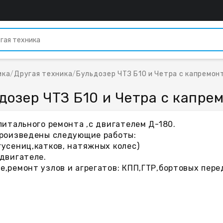
ика
/
Другая техника
/
Бульдозер ЧТЗ Б10 и Четра с капремон
дозер ЧТЗ Б10 и Четра с капре
питального ремонта ,с двигателем Д-180.
произведены следующие работы:
усениц,катков, натяжных колес)
двигателе.
,ремонт узлов и агрегатов: КПП,ГТР,бортовых пере