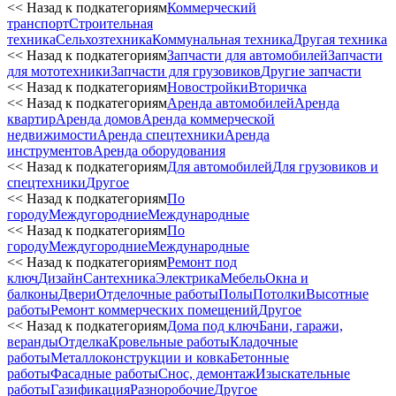
<< Назад к подкатегориям
Коммерческий
транспорт
Строительная
техника
Сельхозтехника
Коммунальная техника
Другая техника
<< Назад к подкатегориям
Запчасти для автомобилей
Запчасти
для мототехники
Запчасти для грузовиков
Другие запчасти
<< Назад к подкатегориям
Новостройки
Вторичка
<< Назад к подкатегориям
Аренда автомобилей
Аренда
квартир
Аренда домов
Аренда коммерческой
недвижимости
Аренда спецтехники
Аренда
инструментов
Аренда оборудования
<< Назад к подкатегориям
Для автомобилей
Для грузовиков и
спецтехники
Другое
<< Назад к подкатегориям
По
городу
Междугородние
Международные
<< Назад к подкатегориям
По
городу
Междугородние
Международные
<< Назад к подкатегориям
Ремонт под
ключ
Дизайн
Сантехника
Электрика
Мебель
Окна и
балконы
Двери
Отделочные работы
Полы
Потолки
Высотные
работы
Ремонт коммерческих помещений
Другое
<< Назад к подкатегориям
Дома под ключ
Бани, гаражи,
веранды
Отделка
Кровельные работы
Кладочные
работы
Металлоконструкции и ковка
Бетонные
работы
Фасадные работы
Снос, демонтаж
Изыскательные
работы
Газификация
Разноробочие
Другое