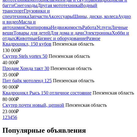
багги
Снегоходы
Другая мототехника
Водный
транспорт
Грузовики и
спецтехника
Запчасти
Аксессуары
Шины, диски, колеса
Аудио
и видео
Масла и
автохимия
Экипировка
Недвижимость
Работа
Услуги
Личные
вещи
Товары для детей
Для дома и дачи
Электроника
Хобби и
отдых
Животные
Бизнес и оборудование
Разное
Квадроцикл, 150 кубов
Пензенская область
130 000₽
Скутер Stels vortex 50
Пензенская область
40 000₽
Продам Хонда такт 30
Пензенская область
35 000₽
Пит байк мотоленд 125
Пензенская область
90 000₽
Квадроцикл Рысь 150 отличное состояние
Пензенская область
80 000₽
Скутер почти новый, цепной
Пензенская область
23 000₽
1
2
3
4
5
6
Популярные объявления