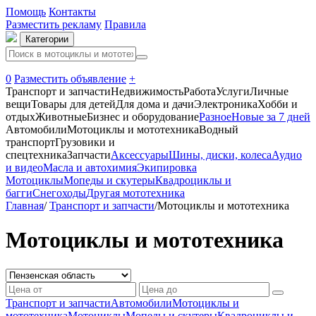
Помощь
Контакты
Разместить рекламу
Правила
Категории
0
Разместить объявление
+
Транспорт и запчасти
Недвижимость
Работа
Услуги
Личные
вещи
Товары для детей
Для дома и дачи
Электроника
Хобби и
отдых
Животные
Бизнес и оборудование
Разное
Новые за 7 дней
Автомобили
Мотоциклы и мототехника
Водный
транспорт
Грузовики и
спецтехника
Запчасти
Аксессуары
Шины, диски, колеса
Аудио
и видео
Масла и автохимия
Экипировка
Мотоциклы
Мопеды и скутеры
Квадроциклы и
багги
Снегоходы
Другая мототехника
Главная
/
Транспорт и запчасти
/
Мотоциклы и мототехника
Мотоциклы и мототехника
Транспорт и запчасти
Автомобили
Мотоциклы и
мототехника
Мотоциклы
Мопеды и скутеры
Квадроциклы и