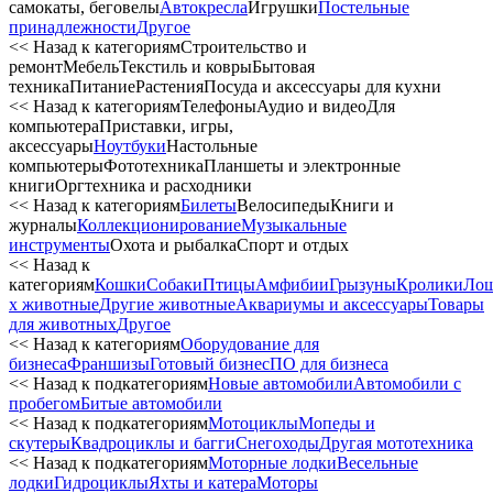
самокаты, беговелы
Автокресла
Игрушки
Постельные
принадлежности
Другое
<< Назад к категориям
Строительство и
ремонт
Мебель
Текстиль и ковры
Бытовая
техника
Питание
Растения
Посуда и аксессуары для кухни
<< Назад к категориям
Телефоны
Аудио и видео
Для
компьютера
Приставки, игры,
аксессуары
Ноутбуки
Настольные
компьютеры
Фототехника
Планшеты и электронные
книги
Оргтехника и расходники
<< Назад к категориям
Билеты
Велосипеды
Книги и
журналы
Коллекционирование
Музыкальные
инструменты
Охота и рыбалка
Спорт и отдых
<< Назад к
категориям
Кошки
Собаки
Птицы
Амфибии
Грызуны
Кролики
Ло
х животные
Другие животные
Аквариумы и аксессуары
Товары
для животных
Другое
<< Назад к категориям
Оборудование для
бизнеса
Франшизы
Готовый бизнес
ПО для бизнеса
<< Назад к подкатегориям
Новые автомобили
Автомобили с
пробегом
Битые автомобили
<< Назад к подкатегориям
Мотоциклы
Мопеды и
скутеры
Квадроциклы и багги
Снегоходы
Другая мототехника
<< Назад к подкатегориям
Моторные лодки
Весельные
лодки
Гидроциклы
Яхты и катера
Моторы