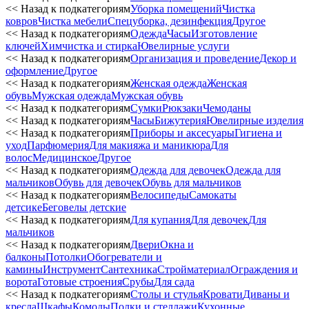
<< Назад к подкатегориям
Уборка помещений
Чистка
ковров
Чистка мебели
Спецуборка, дезинфекция
Другое
<< Назад к подкатегориям
Одежда
Часы
Изготовление
ключей
Химчистка и стирка
Ювелирные услуги
<< Назад к подкатегориям
Организация и проведение
Декор и
оформление
Другое
<< Назад к подкатегориям
Женская одежда
Женская
обувь
Мужская одежда
Мужская обувь
<< Назад к подкатегориям
Сумки
Рюкзаки
Чемоданы
<< Назад к подкатегориям
Часы
Бижутерия
Ювелирные изделия
<< Назад к подкатегориям
Приборы и аксесуары
Гигиена и
уход
Парфюмерия
Для макияжа и маникюра
Для
волос
Медицинское
Другое
<< Назад к подкатегориям
Одежда для девочек
Одежда для
мальчиков
Обувь для девочек
Обувь для мальчиков
<< Назад к подкатегориям
Велосипеды
Самокаты
детсике
Беговелы детские
<< Назад к подкатегориям
Для купания
Для девочек
Для
мальчиков
<< Назад к подкатегориям
Двери
Окна и
балконы
Потолки
Обогреватели и
камины
Инструмент
Сантехника
Стройматериал
Ограждения и
ворота
Готовые строения
Срубы
Для сада
<< Назад к подкатегориям
Столы и стулья
Кровати
Диваны и
кресла
Шкафы
Комоды
Полки и стеллажи
Кухонные