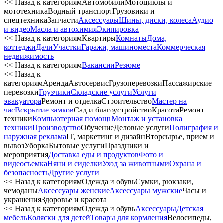
<< Назад к категориям
Автомобили
Мотоциклы и
мототехника
Водный транспорт
Грузовики и
спецтехника
Запчасти
Аксессуары
Шины, диски, колеса
Аудио
и видео
Масла и автохимия
Экипировка
<< Назад к категориям
Квартиры
Комнаты
Дома,
коттеджи
Дачи
Участки
Гаражи, машиноместа
Коммерческая
недвижимость
<< Назад к категориям
Вакансии
Резюме
<< Назад к
категориям
Аренда
Автосервиc
Грузоперевозки
Пассажирские
перевозки
Грузчики
Складские услуги
Услуги
эвакуатора
Ремонт и отделка
Строительство
Мастер на
час
Вскрытие замков
Сад и благоустройство
Красота
Ремонт
техники
Компьютерная помощь
Монтаж и установка
техники
Производство
Обучение
Деловые услуги
Полиграфия и
наружная реклама
IT, маркетинг и дизайн
Вторсырье, прием и
вывоз
Уборка
Бытовые услуги
Праздники и
мероприятия
Доставка еды и продуктов
Фото и
видеосъемка
Няни и сиделки
Уход за животными
Охрана и
безопасность
Другие услуги
<< Назад к категориям
Одежда и обувь
Сумки, рюкзаки,
чемоданы
Аксессуары женские
Аксессуары мужские
Часы и
украшения
Здоровье и красота
<< Назад к категориям
Одежда и обувь
Аксессуары
Детская
мебель
Коляски для детей
Товары для кормления
Велосипеды,