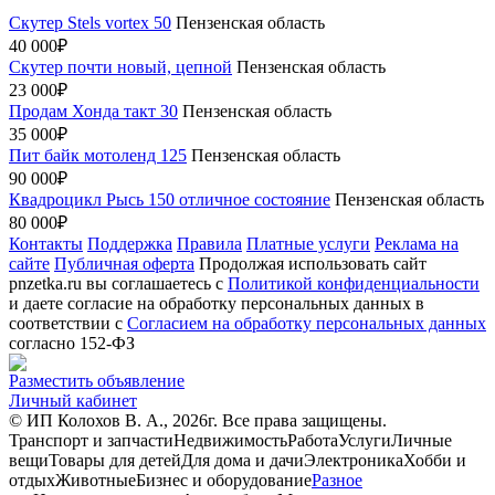
Скутер Stels vortex 50
Пензенская область
40 000₽
Скутер почти новый, цепной
Пензенская область
23 000₽
Продам Хонда такт 30
Пензенская область
35 000₽
Пит байк мотоленд 125
Пензенская область
90 000₽
Квадроцикл Рысь 150 отличное состояние
Пензенская область
80 000₽
Контакты
Поддержка
Правила
Платные услуги
Реклама на
сайте
Публичная оферта
Продолжая использовать сайт
pnzetka.ru вы соглашаетесь с
Политикой конфиденциальности
и даете согласие на обработку персональных данных в
соответствии с
Согласием на обработку персональных данных
согласно 152-ФЗ
Разместить объявление
Личный кабинет
© ИП Колохов В. А., 2026г. Все права защищены.
Транспорт и запчасти
Недвижимость
Работа
Услуги
Личные
вещи
Товары для детей
Для дома и дачи
Электроника
Хобби и
отдых
Животные
Бизнес и оборудование
Разное