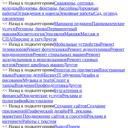
<< Назад к подкатегориям
Скважины, септики,
колодцы
Водоемы, фонтаны, бассейны
Дорожные
работы
Ограждения и навесы
Земляные работы
Сад, огород,
озеленение
<< Назад к подкатегориям
Маникюр педикюр
Парикмахерские
услуги
Ресницы, брови
Перманентный
макияж
Косметология
Эпиляция
Макияж
Массаж и
СПА
Пирсинг и тату
Другое
<< Назад к подкатегориям
Мобильные устройства
Ремонт
телевизоров
Ремонт фототехники
Ремонт аудиотехники
Ремонт
кондиционеров
Ремонт стиральных машин
Ремонт
холодильников и морозильников
Ремонт газовых
котлов
Ремонт швейных машин
Другое
<< Назад к подкатегориям
Репитор по предметам
Иностранные
языки
Развитие детей
Бизнес
IT обучение
Дизайн и
рисование
Музыка и театр
Спорт и
танцы
Вождение
Профподготовка
Другое
<< Назад к подкатегориям
Бухгалтерия и
финансы
Юридические услуги
Реклама и
полиграфия
Консультации
<< Назад к подкатегориям
Создание сайтов
Создание
приложений
Графический дизайн
PR, реклама,
маркетинг
Продвижение сайтов и соцсетей
Реклама в
интернете
Работы с текстом
<< Назад к подкатегориям
Вывоз
Прием