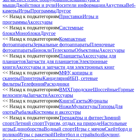
мыши
Джойстики и рули
Носители информации
Акустика
Веб-
камеры
Игры
Программы
Другое
<< Назад к подкатегориям
Приставки
Игры и
программы
Аксессуары
<< Назад к подкатегориям
Системные
блоки
Моноблоки
Другое
<< Назад к подкатегориям
Компактные
фотоаппараты
Зеркальные фотоаппараты
Пленочные
фотоаппараты
Бинокли
Телескопы
Объективы
Аксессуары
<< Назад к подкатегориям
Планшеты
Аксессуары для
планшетов
Запчасти для планшетов
Электронные
книги
Аксессуары и запчасти для электронных книг
<< Назад к подкатегориям
МФУ, копиры и
сканеры
Принтеры
Канцелярия
ИБП, сетевые
фильтры
Телефония
Расходники
<< Назад к подкатегориям
BMX
Городские
Шоссейные
Горные
велосипеды
Запчасти
Аксессуары
<< Назад к подкатегориям
Книги
Газеты
Журналы
<< Назад к подкатегориям
Ножи
Мультитулы
Топоры
Для
охоты
Рыбалка
Костюмы и аксессуры
<< Назад к подкатегориям
Тренажёры и фитнес
Зимний
спорт
Летний спорт
Туризм, отдых на природе
Настольные
игры
Единоборства
Водный спорт
Игры с мячом
Скейтборд и
ролики
Игры с ракеткой
Пейнтбол и страйкбол
Боулинг,