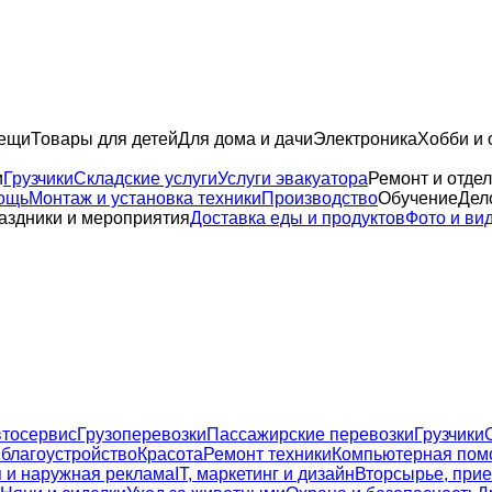
вещи
Товары для детей
Для дома и дачи
Электроника
Хобби и 
и
Грузчики
Складские услуги
Услуги эвакуатора
Ремонт и отдел
ощь
Монтаж и установка техники
Производство
Обучение
Дел
аздники и мероприятия
Доставка еды и продуктов
Фото и ви
тосервиc
Грузоперевозки
Пассажирские перевозки
Грузчики
 благоустройство
Красота
Ремонт техники
Компьютерная пом
 и наружная реклама
IT, маркетинг и дизайн
Вторсырье, прие