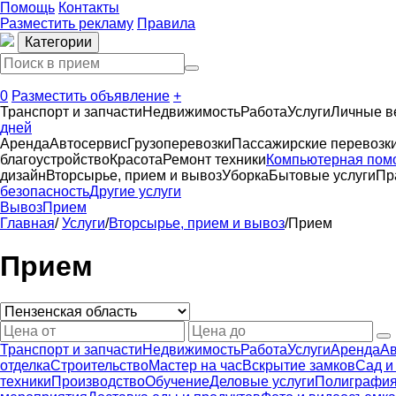
Помощь
Контакты
Разместить рекламу
Правила
Категории
0
Разместить объявление
+
Транспорт и запчасти
Недвижимость
Работа
Услуги
Личные 
дней
Аренда
Автосервиc
Грузоперевозки
Пассажирские перевозк
благоустройство
Красота
Ремонт техники
Компьютерная пом
дизайн
Вторсырье, прием и вывоз
Уборка
Бытовые услуги
Пр
безопасность
Другие услуги
Вывоз
Прием
Главная
/
Услуги
/
Вторсырье, прием и вывоз
/
Прием
Прием
Транспорт и запчасти
Недвижимость
Работа
Услуги
Аренда
Ав
отделка
Строительство
Мастер на час
Вскрытие замков
Сад и
техники
Производство
Обучение
Деловые услуги
Полиграфия