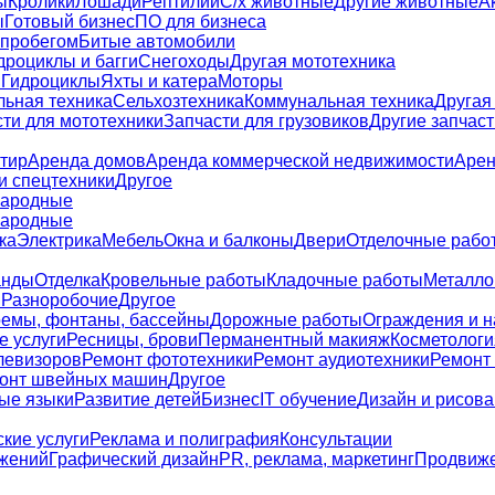
ы
Кролики
Лошади
Рептилии
С/х животные
Другие животные
А
ы
Готовый бизнес
ПО для бизнеса
 пробегом
Битые автомобили
дроциклы и багги
Снегоходы
Другая мототехника
и
Гидроциклы
Яхты и катера
Моторы
льная техника
Сельхозтехника
Коммунальная техника
Другая
ти для мототехники
Запчасти для грузовиков
Другие запчаст
тир
Аренда домов
Аренда коммерческой недвижимости
Арен
и спецтехники
Другое
ародные
ародные
ка
Электрика
Мебель
Окна и балконы
Двери
Отделочные рабо
анды
Отделка
Кровельные работы
Кладочные работы
Металло
я
Разноробочие
Другое
емы, фонтаны, бассейны
Дорожные работы
Ограждения и 
е услуги
Ресницы, брови
Перманентный макияж
Косметологи
левизоров
Ремонт фототехники
Ремонт аудиотехники
Ремонт
онт швейных машин
Другое
ые языки
Развитие детей
Бизнес
IT обучение
Дизайн и рисов
кие услуги
Реклама и полиграфия
Консультации
жений
Графический дизайн
PR, реклама, маркетинг
Продвиже