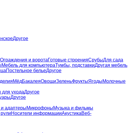
нское
Другое
Ограждения и ворота
Готовые строения
Срубы
Для сада
ы
Мебель для компьютера
Тумбы, подставки
Другая мебель
нца
Постельное белье
Другое
зделия
Мёд
Бакалея
Овощи
Зелень
Фрукты
Ягоды
Молочные
 для ухода
Другое
уары
Другое
 и адаптеры
Микрофоны
Музыка и фильмы
 рули
Носители информации
Акустика
Веб-