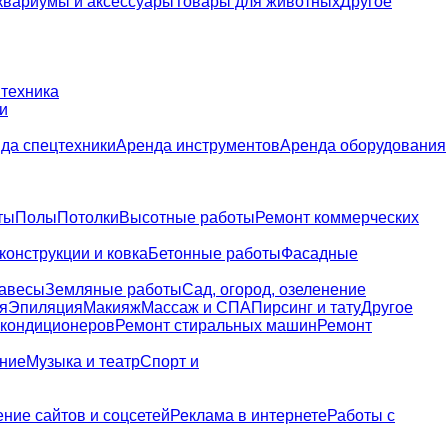
квариумы и аксессуары
Товары для животных
Другое
 техника
и
да спецтехники
Аренда инструментов
Аренда оборудования
ты
Полы
Потолки
Высотные работы
Ремонт коммерческих
конструкции и ковка
Бетонные работы
Фасадные
навесы
Земляные работы
Сад, огород, озеленение
я
Эпиляция
Макияж
Массаж и СПА
Пирсинг и тату
Другое
 кондиционеров
Ремонт стиральных машин
Ремонт
ание
Музыка и театр
Спорт и
ние сайтов и соцсетей
Реклама в интернете
Работы с