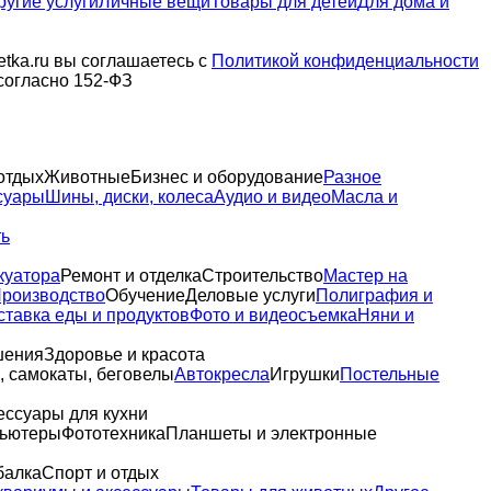
ругие услуги
Личные вещи
Товары для детей
Для дома и
tka.ru вы соглашаетесь с
Политикой конфиденциальности
согласно 152-ФЗ
отдых
Животные
Бизнес и оборудование
Разное
суары
Шины, диски, колеса
Аудио и видео
Масла и
ть
куатора
Ремонт и отделка
Строительство
Мастер на
роизводство
Обучение
Деловые услуги
Полиграфия и
ставка еды и продуктов
Фото и видеосъемка
Няни и
шения
Здоровье и красота
 самокаты, беговелы
Автокресла
Игрушки
Постельные
ессуары для кухни
пьютеры
Фототехника
Планшеты и электронные
балка
Спорт и отдых