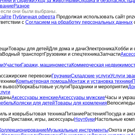
Няни и сиделки
Уход за животными
Охрана и безопасность
Д
ование
Разное
 если они были выбраны.
сайте
Публичная оферта
Продолжая использовать сайт pnze
тветствии с
Согласием на обработку персональных данных
вещи
Товары для детей
Для дома и дачи
Электроника
Хобби и 
а
Водный транспорт
Грузовики и спецтехника
Запчасти
Аксес
чи
Участки
Гаражи, машиноместа
Коммерческая недвижимос
ссажирские перевозки
Грузчики
Складские услуги
Услуги эва
техники
Компьютерная помощь
Монтаж и установка техники
П
и вывоз
Уборка
Бытовые услуги
Праздники и мероприятия
До
слуги
оданы
Аксессуары женские
Аксессуары мужские
Часы и укра
мебель
Коляски для детей
Товары для кормления
Велосипеды,
иль и ковры
Бытовая техника
Питание
Растения
Посуда и акс
тера
Приставки, игры, аксессуары
Ноутбуки
Настольные ком
Коллекционирование
Музыкальные инструменты
Охота и ры