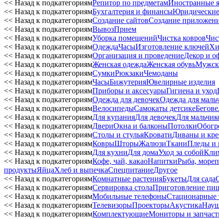
<< Назад к подкатегориям
Репитор по предметам
Иностранные 
<< Назад к подкатегориям
Бухгалтерия и финансы
Юридические
<< Назад к подкатегориям
Создание сайтов
Создание приложен
<< Назад к подкатегориям
Вывоз
Прием
<< Назад к подкатегориям
Уборка помещений
Чистка ковров
Чис
<< Назад к подкатегориям
Одежда
Часы
Изготовление ключей
Хи
<< Назад к подкатегориям
Организация и проведение
Декор и о
<< Назад к подкатегориям
Женская одежда
Женская обувь
Мужск
<< Назад к подкатегориям
Сумки
Рюкзаки
Чемоданы
<< Назад к подкатегориям
Часы
Бижутерия
Ювелирные изделия
<< Назад к подкатегориям
Приборы и аксесуары
Гигиена и уход
<< Назад к подкатегориям
Одежда для девочек
Одежда для маль
<< Назад к подкатегориям
Велосипеды
Самокаты детсике
Бегове
<< Назад к подкатегориям
Для купания
Для девочек
Для мальчик
<< Назад к подкатегориям
Двери
Окна и балконы
Потолки
Обогр
<< Назад к подкатегориям
Столы и стулья
Кровати
Диваны и кре
<< Назад к подкатегориям
Ковры
Шторы
Жалюзи
Ткани
Пледы и 
<< Назад к подкатегориям
Для кухни
Для дома
Уход за собой
Кли
<< Назад к подкатегориям
Кофе, чай, какао
Напитки
Рыба, мореп
продукты
Яйца
Хлеб и выпечка
Спецпитание
Другое
<< Назад к подкатегориям
Комнатные растения
Букеты
Для сада
<< Назад к подкатегориям
Сервировка стола
Приготовление пи
<< Назад к подкатегориям
Мобильные телефоны
Стационарные
<< Назад к подкатегориям
Телевизоры
Проекторы
Акустика
Нау
<< Назад к подкатегориям
Комплектующие
Мониторы и запчаст