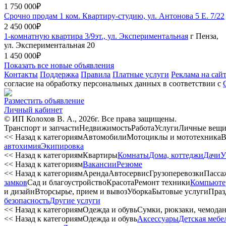
1 750 000₽
Срочно продам 1 ком. Квартиру-студию, ул. Антонова 5 Е. 7/22
2 450 000₽
1-комнатную квартира 3/9эт., ул. Экспериментальная
г Пенза,
ул. Экспериментальная 20
1 450 000₽
Показать все новые объявления
Контакты
Поддержка
Правила
Платные услуги
Реклама на сай
согласие на обработку персональных данных в соответствии с
Разместить объявление
Личный кабинет
© ИП Колохов В. А., 2026г. Все права защищены.
Транспорт и запчасти
Недвижимость
Работа
Услуги
Личные вещ
<< Назад к категориям
Автомобили
Мотоциклы и мототехника
В
автохимия
Экипировка
<< Назад к категориям
Квартиры
Комнаты
Дома, коттеджи
Дачи
У
<< Назад к категориям
Вакансии
Резюме
<< Назад к категориям
Аренда
Автосервиc
Грузоперевозки
Пасса
замков
Сад и благоустройство
Красота
Ремонт техники
Компьюте
и дизайн
Вторсырье, прием и вывоз
Уборка
Бытовые услуги
Праз
безопасность
Другие услуги
<< Назад к категориям
Одежда и обувь
Сумки, рюкзаки, чемода
<< Назад к категориям
Одежда и обувь
Аксессуары
Детская мебе