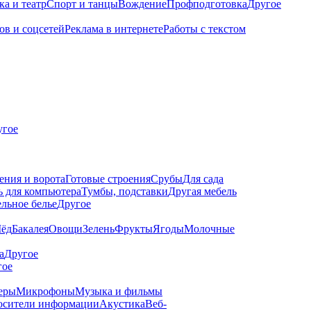
а и театр
Спорт и танцы
Вождение
Профподготовка
Другое
ов и соцсетей
Реклама в интернете
Работы с текстом
угое
ения и ворота
Готовые строения
Срубы
Для сада
 для компьютера
Тумбы, подставки
Другая мебель
льное белье
Другое
ёд
Бакалея
Овощи
Зелень
Фрукты
Ягоды
Молочные
а
Другое
гое
еры
Микрофоны
Музыка и фильмы
осители информации
Акустика
Веб-