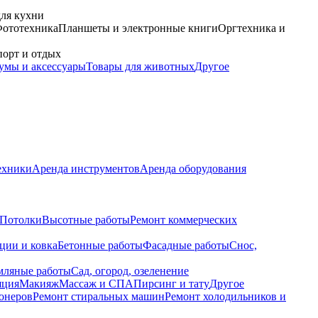
для кухни
ототехника
Планшеты и электронные книги
Оргтехника и
орт и отдых
умы и аксессуары
Товары для животных
Другое
ехники
Аренда инструментов
Аренда оборудования
Потолки
Высотные работы
Ремонт коммерческих
ции и ковка
Бетонные работы
Фасадные работы
Снос,
мляные работы
Сад, огород, озеленение
яция
Макияж
Массаж и СПА
Пирсинг и тату
Другое
онеров
Ремонт стиральных машин
Ремонт холодильников и