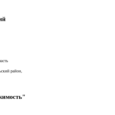
ий
ласть
ьский район,
жимость"