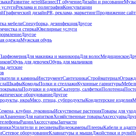
языки
Развитие детей
Бизнес
IT обучение
Дизайн и рисование
Музык
 услуги
Реклама и полиграфия
Консультации
ий
Графический дизайн
PR, реклама, маркетинг
Продвижение сайт
тка мебели
Спецуборка, дезинфекция
Другое
мчистка и стирка
Ювелирные услуги
формление
Другое
ая одежда
Мужская обувь
Парфюмерия
Для макияжа и маникюра
Для волос
Медицинское
Др
чиков
Обувь для девочек
Обувь для мальчиков
лы детские
ов
еватели и камины
Инструмент
Сантехника
Стройматериал
Огражд
сла
Шкафы
Комоды
Полки и стеллажи
Кухонные гарнитуры
Мебель
покрывала
Подушки и одеяла
Скатерти, салфетки
Полотенца
Посте
матическое оборудование
Другое
родукты, икра
Мясо, птица, субпродукты
Кондитерские изделия
М
Семена, клубни, луковицы
Искуственые растения
Товары для уход
щи
Хранение
Для напитков
Хозяйственные товары
Аксессуары
Дру
 телефоны
Рации
Аксессуары
Запчасти
шники
Усилители и ресиверы
Видеокамеры
Плееры
Кабели и адапт
и
Сетевое оборудование
Клавиатуры и мыши
Джойстики и рули
Н