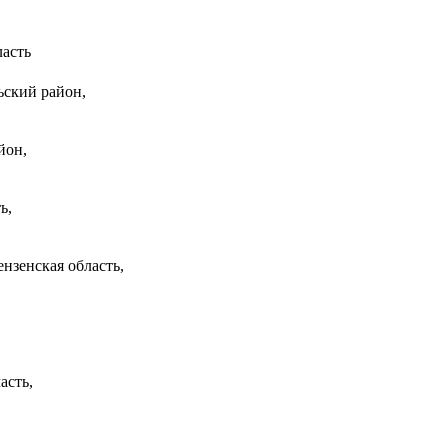
ласть
ьский район,
йон,
ь,
нзенская область,
асть,