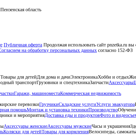
Пензенская область
те
Публичная оферта
Продолжая использовать сайт pnzetka.ru вы
Согласием на обработку персональных данных
согласно 152-ФЗ
и
Товары для детей
Для дома и дачи
Электроника
Хобби и отдых
Жи
одный транспорт
Грузовики и спецтехника
Запчасти
Аксессуары
Ш
частки
Гаражи, машиноместа
Коммерческая недвижимость
жирские перевозки
Грузчики
Складские услуги
Услуги эвакуатора
рная помощь
Монтаж и установка техники
Производство
Обучени
дники и мероприятия
Доставка еды и продуктов
Фото и видеосъе
ны
Аксессуары женские
Аксессуары мужские
Часы и украшения
Зд
ль
Коляски для детей
Товары для кормления
Велосипеды, самокаты