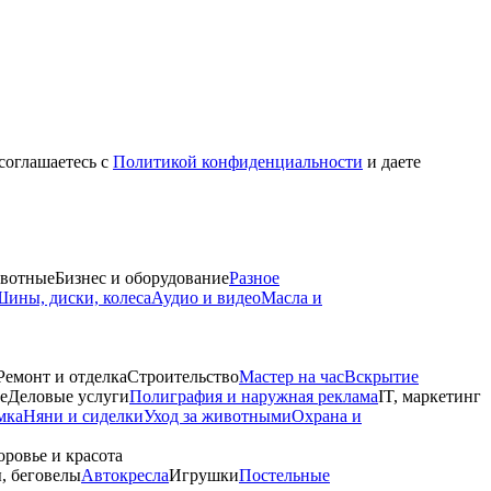
 соглашаетесь с
Политикой конфиденциальности
и даете
вотные
Бизнес и оборудование
Разное
ины, диски, колеса
Аудио и видео
Масла и
Ремонт и отделка
Строительство
Мастер на час
Вскрытие
е
Деловые услуги
Полиграфия и наружная реклама
IT, маркетинг
мка
Няни и сиделки
Уход за животными
Охрана и
оровье и красота
, беговелы
Автокресла
Игрушки
Постельные