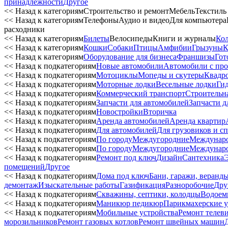
принадлежности
Другое
<< Назад к категориям
Строительство и ремонт
Мебель
Текстиль
<< Назад к категориям
Телефоны
Аудио и видео
Для компьютера
расходники
<< Назад к категориям
Билеты
Велосипеды
Книги и журналы
Ко
<< Назад к категориям
Кошки
Собаки
Птицы
Амфибии
Грызуны
К
<< Назад к категориям
Оборудование для бизнеса
Франшизы
Гот
<< Назад к подкатегориям
Новые автомобили
Автомобили с пр
<< Назад к подкатегориям
Мотоциклы
Мопеды и скутеры
Квадр
<< Назад к подкатегориям
Моторные лодки
Весельные лодки
Ги
<< Назад к подкатегориям
Коммерческий транспорт
Строительн
<< Назад к подкатегориям
Запчасти для автомобилей
Запчасти д
<< Назад к подкатегориям
Новостройки
Вторичка
<< Назад к подкатегориям
Аренда автомобилей
Аренда квартир
<< Назад к подкатегориям
Для автомобилей
Для грузовиков и с
<< Назад к подкатегориям
По городу
Междугородние
Междунар
<< Назад к подкатегориям
По городу
Междугородние
Междунар
<< Назад к подкатегориям
Ремонт под ключ
Дизайн
Сантехника
помещений
Другое
<< Назад к подкатегориям
Дома под ключ
Бани, гаражи, веранд
демонтаж
Изыскательные работы
Газификация
Разноробочие
Дру
<< Назад к подкатегориям
Скважины, септики, колодцы
Водоем
<< Назад к подкатегориям
Маникюр педикюр
Парикмахерские у
<< Назад к подкатегориям
Мобильные устройства
Ремонт телев
морозильников
Ремонт газовых котлов
Ремонт швейных машин