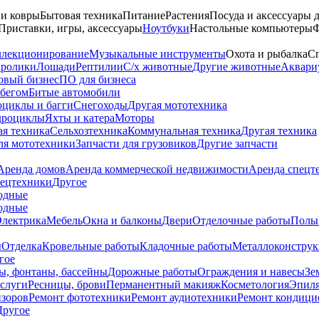
 и ковры
Бытовая техника
Питание
Растения
Посуда и аксессуары 
Приставки, игры, аксессуары
Ноутбуки
Настольные компьютеры
Ф
ллекционирование
Музыкальные инструменты
Охота и рыбалка
Сп
ролики
Лошади
Рептилии
С/х животные
Другие животные
Аквари
овый бизнес
ПО для бизнеса
обегом
Битые автомобили
оциклы и багги
Снегоходы
Другая мототехника
дроциклы
Яхты и катера
Моторы
ая техника
Сельхозтехника
Коммунальная техника
Другая техника
ля мототехники
Запчасти для грузовиков
Другие запчасти
Аренда домов
Аренда коммерческой недвижимости
Аренда спецт
пецтехники
Другое
одные
одные
Электрика
Мебель
Окна и балконы
Двери
Отделочные работы
Полы
ы
Отделка
Кровельные работы
Кладочные работы
Металлоконструк
гое
ы, фонтаны, бассейны
Дорожные работы
Ограждения и навесы
Зе
слуги
Ресницы, брови
Перманентный макияж
Косметология
Эпил
изоров
Ремонт фототехники
Ремонт аудиотехники
Ремонт кондици
Другое