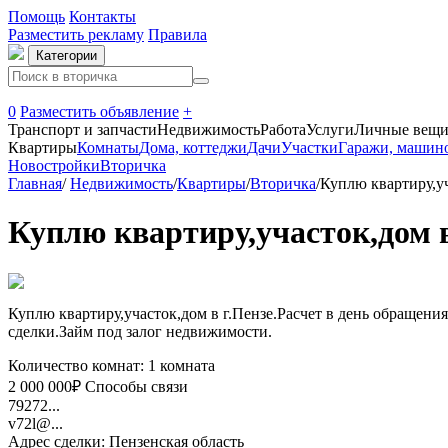
Помощь
Контакты
Разместить рекламу
Правила
Категории
0
Разместить объявление
+
Транспорт и запчасти
Недвижимость
Работа
Услуги
Личные вещ
Квартиры
Комнаты
Дома, коттеджи
Дачи
Участки
Гаражи, машин
Новостройки
Вторичка
Главная
/
Недвижимость
/
Квартиры
/
Вторичка
/
Куплю квартиру,уч
Куплю квартиру,участок,дом в
Куплю квартиру,участок,дом в г.Пензе.Расчет в день обраще
сделки.Займ под залог недвижимости.
Количество комнат: 1 комната
2 000 000₽
Способы связи
79272...
v72l@...
Адрес сделки: Пензенская область