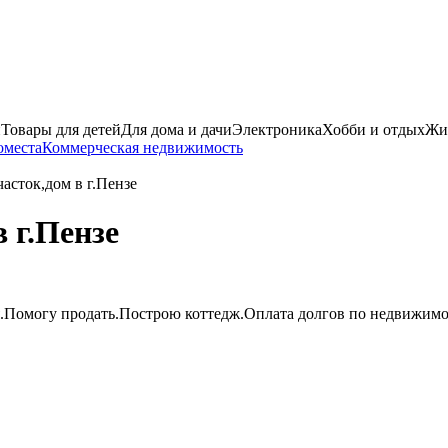
и
Товары для детей
Для дома и дачи
Электроника
Хобби и отдых
Жи
оместа
Коммерческая недвижимость
асток,дом в г.Пензе
 г.Пензе
ния.Помогу продать.Построю коттедж.Оплата долгов по недвижи