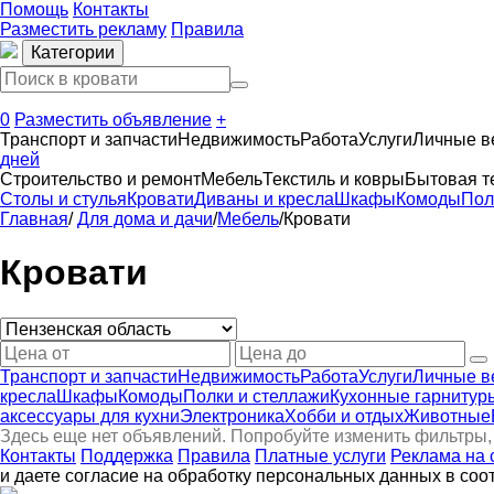
Помощь
Контакты
Разместить рекламу
Правила
Категории
0
Разместить объявление
+
Транспорт и запчасти
Недвижимость
Работа
Услуги
Личные 
дней
Строительство и ремонт
Мебель
Текстиль и ковры
Бытовая т
Столы и стулья
Кровати
Диваны и кресла
Шкафы
Комоды
Пол
Главная
/
Для дома и дачи
/
Мебель
/
Кровати
Кровати
Транспорт и запчасти
Недвижимость
Работа
Услуги
Личные 
кресла
Шкафы
Комоды
Полки и стеллажи
Кухонные гарнитур
аксессуары для кухни
Электроника
Хобби и отдых
Животные
Здесь еще нет объявлений. Попробуйте изменить фильтры,
Контакты
Поддержка
Правила
Платные услуги
Реклама на 
и даете согласие на обработку персональных данных в соо