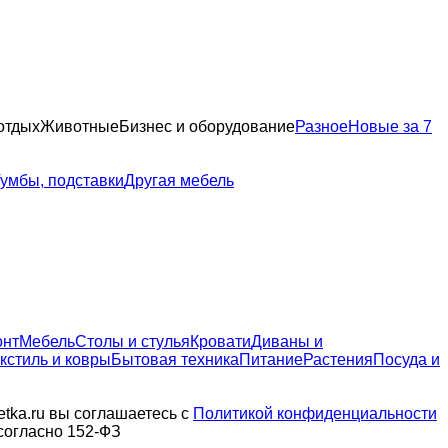
отдых
Животные
Бизнес и оборудование
Разное
Новые за 7
умбы, подставки
Другая мебель
онт
Мебель
Столы и стулья
Кровати
Диваны и
кстиль и ковры
Бытовая техника
Питание
Растения
Посуда и
tka.ru вы соглашаетесь с
Политикой конфиденциальности
согласно 152-ФЗ