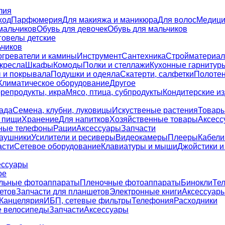
лия
ход
Парфюмерия
Для макияжа и маникюра
Для волос
Медици
мальчиков
Обувь для девочек
Обувь для мальчиков
говелы детские
ьчиков
греватели и камины
Инструмент
Сантехника
Стройматериал
кресла
Шкафы
Комоды
Полки и стеллажи
Кухонные гарнитур
 и покрывала
Подушки и одеяла
Скатерти, салфетки
Полоте
Климатическое оборудование
Другое
репродукты, икра
Мясо, птица, субпродукты
Кондитерские и
ада
Семена, клубни, луковицы
Искуственые растения
Товары
 пищи
Хранение
Для напитков
Хозяйственные товары
Аксесс
ные телефоны
Рации
Аксессуары
Запчасти
аушники
Усилители и ресиверы
Видеокамеры
Плееры
Кабели
асти
Сетевое оборудование
Клавиатуры и мыши
Джойстики и
ессуары
ое
льные фотоаппараты
Пленочные фотоаппараты
Бинокли
Те
етов
Запчасти для планшетов
Электронные книги
Аксессуары
Канцелярия
ИБП, сетевые фильтры
Телефония
Расходники
е велосипеды
Запчасти
Аксессуары