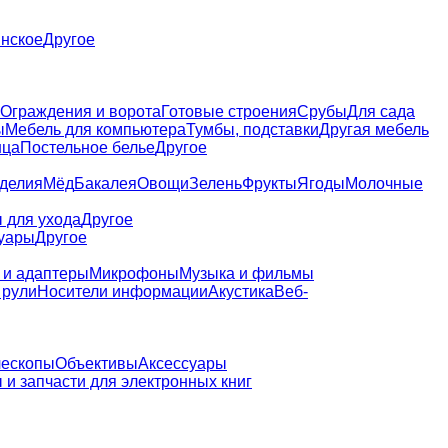
нское
Другое
Ограждения и ворота
Готовые строения
Срубы
Для сада
ы
Мебель для компьютера
Тумбы, подставки
Другая мебель
нца
Постельное белье
Другое
зделия
Мёд
Бакалея
Овощи
Зелень
Фрукты
Ягоды
Молочные
 для ухода
Другое
уары
Другое
 и адаптеры
Микрофоны
Музыка и фильмы
 рули
Носители информации
Акустика
Веб-
лескопы
Объективы
Аксессуары
 и запчасти для электронных книг