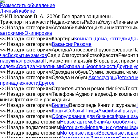
Разместить объявление
Личный кабинет
© ИП Колохов В. А., 2026г. Все права защищены.
Транспорт и запчасти
Недвижимость
Работа
Услуги
Личные 
<< Назад к категориям
Автомобили
Мотоциклы и мототехник
автохимия
Экипировка
<< Назад к категориям
Квартиры
Комнаты
Дома, коттеджи
Да
<< Назад к категориям
Вакансии
Резюме
<< Назад к категориям
Аренда
Автосервиc
Грузоперевозки
Па
час
Вскрытие замков
Сад и благоустройство
Красота
Ремонт 
наружная реклама
IT, маркетинг и дизайн
Вторсырье, прием 
сиделки
Уход за животными
Охрана и безопасность
Другие у
<< Назад к категориям
Одежда и обувь
Сумки, рюкзаки, чем
<< Назад к категориям
Одежда и обувь
Аксессуары
Детская 
принадлежности
Другое
<< Назад к категориям
Строительство и ремонт
Мебель
Текст
<< Назад к категориям
Телефоны
Аудио и видео
Для компью
книги
Оргтехника и расходники
<< Назад к категориям
Билеты
Велосипеды
Книги и журналы
<< Назад к категориям
Кошки
Собаки
Птицы
Амфибии
Грызун
<< Назад к категориям
Оборудование для бизнеса
Франшиз
<< Назад к подкатегориям
Новые автомобили
Автомобили с
<< Назад к подкатегориям
Мотоциклы
Мопеды и скутеры
Ква
<< Назад к подкатегориям
Моторные лодки
Весельные лодк