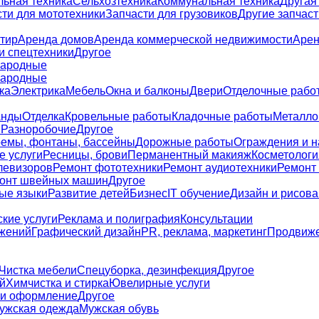
льная техника
Сельхозтехника
Коммунальная техника
Другая
ти для мототехники
Запчасти для грузовиков
Другие запчаст
тир
Аренда домов
Аренда коммерческой недвижимости
Арен
и спецтехники
Другое
ародные
ародные
ка
Электрика
Мебель
Окна и балконы
Двери
Отделочные рабо
анды
Отделка
Кровельные работы
Кладочные работы
Металло
я
Разноробочие
Другое
емы, фонтаны, бассейны
Дорожные работы
Ограждения и 
е услуги
Ресницы, брови
Перманентный макияж
Косметологи
левизоров
Ремонт фототехники
Ремонт аудиотехники
Ремонт
онт швейных машин
Другое
ые языки
Развитие детей
Бизнес
IT обучение
Дизайн и рисов
кие услуги
Реклама и полиграфия
Консультации
жений
Графический дизайн
PR, реклама, маркетинг
Продвиже
Чистка мебели
Спецуборка, дезинфекция
Другое
й
Химчистка и стирка
Ювелирные услуги
 и оформление
Другое
ужская одежда
Мужская обувь