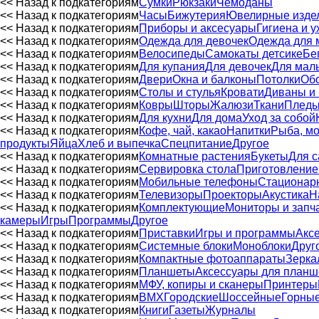
<< Назад к подкатегориям
Сумки
Рюкзаки
Чемоданы
<< Назад к подкатегориям
Часы
Бижутерия
Ювелирные изде
<< Назад к подкатегориям
Приборы и аксесуары
Гигиена и у
<< Назад к подкатегориям
Одежда для девочек
Одежда для 
<< Назад к подкатегориям
Велосипеды
Самокаты детсике
Бе
<< Назад к подкатегориям
Для купания
Для девочек
Для мал
<< Назад к подкатегориям
Двери
Окна и балконы
Потолки
Обо
<< Назад к подкатегориям
Столы и стулья
Кровати
Диваны и 
<< Назад к подкатегориям
Ковры
Шторы
Жалюзи
Ткани
Пледы
<< Назад к подкатегориям
Для кухни
Для дома
Уход за собой
<< Назад к подкатегориям
Кофе, чай, какао
Напитки
Рыба, мо
продукты
Яйца
Хлеб и выпечка
Спецпитание
Другое
<< Назад к подкатегориям
Комнатные растения
Букеты
Для с
<< Назад к подкатегориям
Сервировка стола
Приготовление
<< Назад к подкатегориям
Мобильные телефоны
Стационар
<< Назад к подкатегориям
Телевизоры
Проекторы
Акустика
Н
<< Назад к подкатегориям
Комплектующие
Мониторы и запч
камеры
Игры
Программы
Другое
<< Назад к подкатегориям
Приставки
Игры и программы
Акс
<< Назад к подкатегориям
Системные блоки
Моноблоки
Друг
<< Назад к подкатегориям
Компактные фотоаппараты
Зерка
<< Назад к подкатегориям
Планшеты
Аксессуары для планш
<< Назад к подкатегориям
МФУ, копиры и сканеры
Принтеры
<< Назад к подкатегориям
BMX
Городские
Шоссейные
Горны
<< Назад к подкатегориям
Книги
Газеты
Журналы