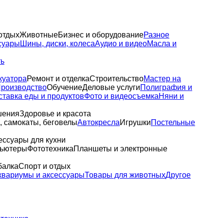
отдых
Животные
Бизнес и оборудование
Разное
суары
Шины, диски, колеса
Аудио и видео
Масла и
ть
куатора
Ремонт и отделка
Строительство
Мастер на
роизводство
Обучение
Деловые услуги
Полиграфия и
ставка еды и продуктов
Фото и видеосъемка
Няни и
шения
Здоровье и красота
 самокаты, беговелы
Автокресла
Игрушки
Постельные
ессуары для кухни
пьютеры
Фототехника
Планшеты и электронные
балка
Спорт и отдых
квариумы и аксессуары
Товары для животных
Другое