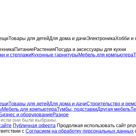
вещи
Товары для детей
Для дома и дачи
Электроника
Хобби и 
ехника
Питание
Растения
Посуда и аксессуары для кухни
ки и стеллажи
Кухонные гарнитуры
Мебель для компьютера
Т
вещи
Товары для детей
Для дома и дачи
Строительство и рем
ы
Мебель для компьютера
Тумбы, подставки
Другая мебель
Те
Бизнес и оборудование
Разное
 если они были выбраны.
сайте
Публичная оферта
Продолжая использовать сайт pnze
тветствии с
Согласием на обработку персональных данных