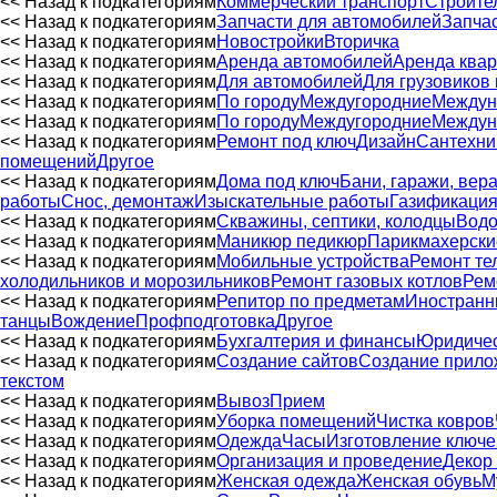
<< Назад к подкатегориям
Коммерческий транспорт
Строите
<< Назад к подкатегориям
Запчасти для автомобилей
Запчас
<< Назад к подкатегориям
Новостройки
Вторичка
<< Назад к подкатегориям
Аренда автомобилей
Аренда квар
<< Назад к подкатегориям
Для автомобилей
Для грузовиков 
<< Назад к подкатегориям
По городу
Междугородние
Междун
<< Назад к подкатегориям
По городу
Междугородние
Междун
<< Назад к подкатегориям
Ремонт под ключ
Дизайн
Сантехни
помещений
Другое
<< Назад к подкатегориям
Дома под ключ
Бани, гаражи, вер
работы
Снос, демонтаж
Изыскательные работы
Газификаци
<< Назад к подкатегориям
Скважины, септики, колодцы
Водо
<< Назад к подкатегориям
Маникюр педикюр
Парикмахерски
<< Назад к подкатегориям
Мобильные устройства
Ремонт те
холодильников и морозильников
Ремонт газовых котлов
Рем
<< Назад к подкатегориям
Репитор по предметам
Иностранн
танцы
Вождение
Профподготовка
Другое
<< Назад к подкатегориям
Бухгалтерия и финансы
Юридичес
<< Назад к подкатегориям
Создание сайтов
Создание прило
текстом
<< Назад к подкатегориям
Вывоз
Прием
<< Назад к подкатегориям
Уборка помещений
Чистка ковров
<< Назад к подкатегориям
Одежда
Часы
Изготовление ключе
<< Назад к подкатегориям
Организация и проведение
Декор
<< Назад к подкатегориям
Женская одежда
Женская обувь
М