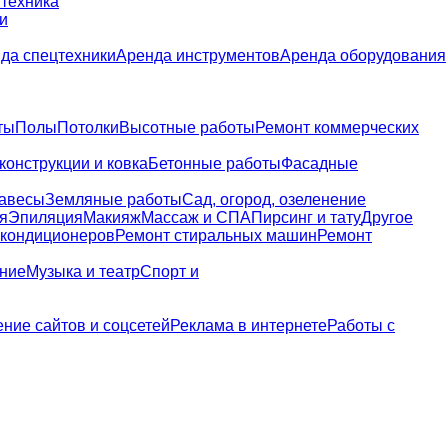
 техника
и
да спецтехники
Аренда инструментов
Аренда оборудования
ты
Полы
Потолки
Высотные работы
Ремонт коммерческих
конструкции и ковка
Бетонные работы
Фасадные
навесы
Земляные работы
Сад, огород, озеленение
я
Эпиляция
Макияж
Массаж и СПА
Пирсинг и тату
Другое
 кондиционеров
Ремонт стиральных машин
Ремонт
ание
Музыка и театр
Спорт и
ние сайтов и соцсетей
Реклама в интернете
Работы с