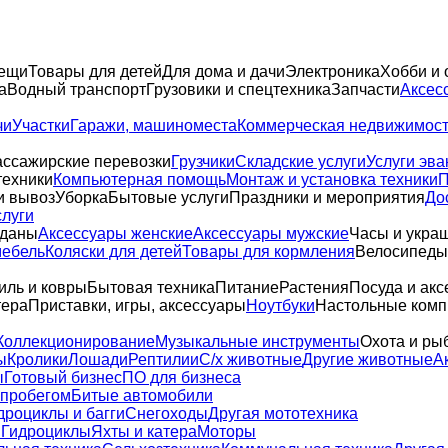
вещи
Товары для детей
Для дома и дачи
Электроника
Хобби и 
а
Водный транспорт
Грузовики и спецтехника
Запчасти
Аксес
чи
Участки
Гаражи, машиноместа
Коммерческая недвижимос
ссажирские перевозки
Грузчики
Складские услуги
Услуги эва
техники
Компьютерная помощь
Монтаж и установка техники
П
и вывоз
Уборка
Бытовые услуги
Праздники и мероприятия
До
слуги
оданы
Аксессуары женские
Аксессуары мужские
Часы и укра
мебель
Коляски для детей
Товары для кормления
Велосипеды,
иль и ковры
Бытовая техника
Питание
Растения
Посуда и акс
тера
Приставки, игры, аксессуары
Ноутбуки
Настольные ком
Коллекционирование
Музыкальные инструменты
Охота и ры
ы
Кролики
Лошади
Рептилии
С/х животные
Другие животные
А
ы
Готовый бизнес
ПО для бизнеса
 пробегом
Битые автомобили
дроциклы и багги
Снегоходы
Другая мототехника
и
Гидроциклы
Яхты и катера
Моторы