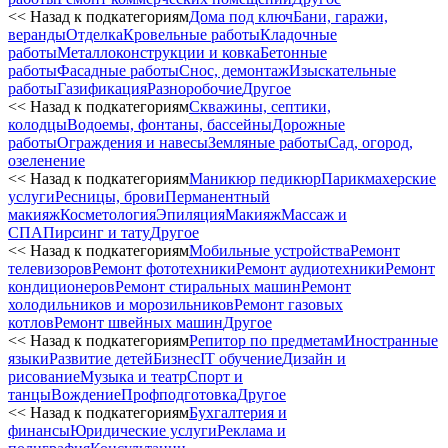
<< Назад к подкатегориям
Дома под ключ
Бани, гаражи,
веранды
Отделка
Кровельные работы
Кладочные
работы
Металлоконструкции и ковка
Бетонные
работы
Фасадные работы
Снос, демонтаж
Изыскательные
работы
Газификация
Разноробочие
Другое
<< Назад к подкатегориям
Скважины, септики,
колодцы
Водоемы, фонтаны, бассейны
Дорожные
работы
Ограждения и навесы
Земляные работы
Сад, огород,
озеленение
<< Назад к подкатегориям
Маникюр педикюр
Парикмахерские
услуги
Ресницы, брови
Перманентный
макияж
Косметология
Эпиляция
Макияж
Массаж и
СПА
Пирсинг и тату
Другое
<< Назад к подкатегориям
Мобильные устройства
Ремонт
телевизоров
Ремонт фототехники
Ремонт аудиотехники
Ремонт
кондиционеров
Ремонт стиральных машин
Ремонт
холодильников и морозильников
Ремонт газовых
котлов
Ремонт швейных машин
Другое
<< Назад к подкатегориям
Репитор по предметам
Иностранные
языки
Развитие детей
Бизнес
IT обучение
Дизайн и
рисование
Музыка и театр
Спорт и
танцы
Вождение
Профподготовка
Другое
<< Назад к подкатегориям
Бухгалтерия и
финансы
Юридические услуги
Реклама и