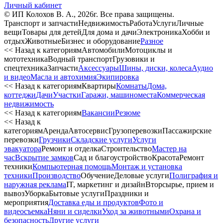
Личный кабинет
© ИП Колохов В. А., 2026г. Все права защищены.
Транспорт и запчасти
Недвижимость
Работа
Услуги
Личные
вещи
Товары для детей
Для дома и дачи
Электроника
Хобби и
отдых
Животные
Бизнес и оборудование
Разное
<< Назад к категориям
Автомобили
Мотоциклы и
мототехника
Водный транспорт
Грузовики и
спецтехника
Запчасти
Аксессуары
Шины, диски, колеса
Аудио
и видео
Масла и автохимия
Экипировка
<< Назад к категориям
Квартиры
Комнаты
Дома,
коттеджи
Дачи
Участки
Гаражи, машиноместа
Коммерческая
недвижимость
<< Назад к категориям
Вакансии
Резюме
<< Назад к
категориям
Аренда
Автосервиc
Грузоперевозки
Пассажирские
перевозки
Грузчики
Складские услуги
Услуги
эвакуатора
Ремонт и отделка
Строительство
Мастер на
час
Вскрытие замков
Сад и благоустройство
Красота
Ремонт
техники
Компьютерная помощь
Монтаж и установка
техники
Производство
Обучение
Деловые услуги
Полиграфия и
наружная реклама
IT, маркетинг и дизайн
Вторсырье, прием и
вывоз
Уборка
Бытовые услуги
Праздники и
мероприятия
Доставка еды и продуктов
Фото и
видеосъемка
Няни и сиделки
Уход за животными
Охрана и
безопасность
Другие услуги