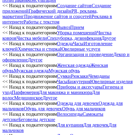
полиграфия
Консультации
<< Назад к подкатегориям
Создание сайтов
Создание
приложений
Графический дизайн
PR, реклама,
маркетинг
Продвижение сайтов и соцсетей
Реклама в
интернете
Работы с текстом
<< Назад к подкатегориям
Вывоз
Прием
<< Назад к подкатегориям
Уборка помещений
Чистка
ковров
Чистка мебели
Спецуборка, дезинфекция
Другое
<< Назад к подкатегориям
Одежда
Часы
Изготовление
ключей
Химчистка и стирка
Ювелирные услуги
<< Назад к подкатегориям
Организация и проведение
Декор и
оформление
Другое
<< Назад к подкатегориям
Женская одежда
Женская
обувь
Мужская одежда
Мужская обувь
<< Назад к подкатегориям
Сумки
Рюкзаки
Чемоданы
<< Назад к подкатегориям
Часы
Бижутерия
Ювелирные изделия
<< Назад к подкатегориям
Приборы и аксесуары
Гигиена и
уход
Парфюмерия
Для макияжа и маникюра
Для
волос
Медицинское
Другое
<< Назад к подкатегориям
Одежда для девочек
Одежда для
мальчиков
Обувь для девочек
Обувь для мальчиков
<< Назад к подкатегориям
Велосипеды
Самокаты
детсике
Беговелы детские
<< Назад к подкатегориям
Для купания
Для девочек
Для
мальчиков