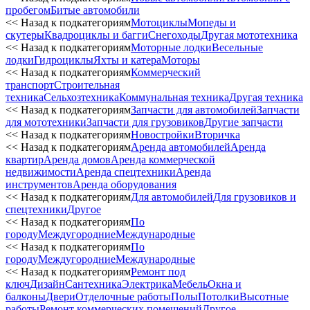
пробегом
Битые автомобили
<< Назад к подкатегориям
Мотоциклы
Мопеды и
скутеры
Квадроциклы и багги
Снегоходы
Другая мототехника
<< Назад к подкатегориям
Моторные лодки
Весельные
лодки
Гидроциклы
Яхты и катера
Моторы
<< Назад к подкатегориям
Коммерческий
транспорт
Строительная
техника
Сельхозтехника
Коммунальная техника
Другая техника
<< Назад к подкатегориям
Запчасти для автомобилей
Запчасти
для мототехники
Запчасти для грузовиков
Другие запчасти
<< Назад к подкатегориям
Новостройки
Вторичка
<< Назад к подкатегориям
Аренда автомобилей
Аренда
квартир
Аренда домов
Аренда коммерческой
недвижимости
Аренда спецтехники
Аренда
инструментов
Аренда оборудования
<< Назад к подкатегориям
Для автомобилей
Для грузовиков и
спецтехники
Другое
<< Назад к подкатегориям
По
городу
Междугородние
Международные
<< Назад к подкатегориям
По
городу
Междугородние
Международные
<< Назад к подкатегориям
Ремонт под
ключ
Дизайн
Сантехника
Электрика
Мебель
Окна и
балконы
Двери
Отделочные работы
Полы
Потолки
Высотные
работы
Ремонт коммерческих помещений
Другое