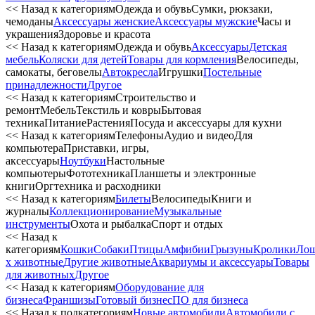
<< Назад к категориям
Одежда и обувь
Сумки, рюкзаки,
чемоданы
Аксессуары женские
Аксессуары мужские
Часы и
украшения
Здоровье и красота
<< Назад к категориям
Одежда и обувь
Аксессуары
Детская
мебель
Коляски для детей
Товары для кормления
Велосипеды,
самокаты, беговелы
Автокресла
Игрушки
Постельные
принадлежности
Другое
<< Назад к категориям
Строительство и
ремонт
Мебель
Текстиль и ковры
Бытовая
техника
Питание
Растения
Посуда и аксессуары для кухни
<< Назад к категориям
Телефоны
Аудио и видео
Для
компьютера
Приставки, игры,
аксессуары
Ноутбуки
Настольные
компьютеры
Фототехника
Планшеты и электронные
книги
Оргтехника и расходники
<< Назад к категориям
Билеты
Велосипеды
Книги и
журналы
Коллекционирование
Музыкальные
инструменты
Охота и рыбалка
Спорт и отдых
<< Назад к
категориям
Кошки
Собаки
Птицы
Амфибии
Грызуны
Кролики
Ло
х животные
Другие животные
Аквариумы и аксессуары
Товары
для животных
Другое
<< Назад к категориям
Оборудование для
бизнеса
Франшизы
Готовый бизнес
ПО для бизнеса
<< Назад к подкатегориям
Новые автомобили
Автомобили с