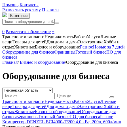
Помощь
Контакты
Разместить рекламу
Правила
Категории
0
Разместить объявление
+
Транспорт и запчасти
Недвижимость
Работа
Услуги
Личные
вещи
Товары для детей
Для дома и дачи
Электроника
Хобби и
отдых
Животные
Бизнес и оборудование
Разное
Новые за 7 дней
Оборудование для бизнеса
Франшизы
Готовый бизнес
ПО для
бизнеса
Главная
/
Бизнес и оборудование
/
Оборудование для бизнеса
Оборудование для бизнеса
Транспорт и запчасти
Недвижимость
Работа
Услуги
Личные
вещи
Товары для детей
Для дома и дачи
Электроника
Хобби и
отдых
Животные
Бизнес и оборудование
Оборудование для
бизнеса
Франшизы
Готовый бизнес
ПО для бизнеса
Разное
Компрессор DENZEL BCI4000-T/200 4,0 кВт, 200л, 690л/мин
Пензенская область