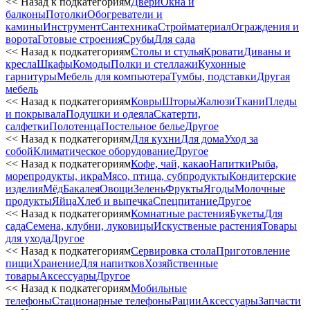
<< Назад к подкатегориям
Двери
Окна и
балконы
Потолки
Обогреватели и
камины
Инструмент
Сантехника
Стройматериал
Ограждения и
ворота
Готовые строения
Срубы
Для сада
<< Назад к подкатегориям
Столы и стулья
Кровати
Диваны и
кресла
Шкафы
Комоды
Полки и стеллажи
Кухонные
гарнитуры
Мебель для компьютера
Тумбы, подставки
Другая
мебель
<< Назад к подкатегориям
Ковры
Шторы
Жалюзи
Ткани
Пледы
и покрывала
Подушки и одеяла
Скатерти,
салфетки
Полотенца
Постельное белье
Другое
<< Назад к подкатегориям
Для кухни
Для дома
Уход за
собой
Климатическое оборудование
Другое
<< Назад к подкатегориям
Кофе, чай, какао
Напитки
Рыба,
морепродукты, икра
Мясо, птица, субпродукты
Кондитерские
изделия
Мёд
Бакалея
Овощи
Зелень
Фрукты
Ягоды
Молочные
продукты
Яйца
Хлеб и выпечка
Спецпитание
Другое
<< Назад к подкатегориям
Комнатные растения
Букеты
Для
сада
Семена, клубни, луковицы
Искуственые растения
Товары
для ухода
Другое
<< Назад к подкатегориям
Сервировка стола
Приготовление
пищи
Хранение
Для напитков
Хозяйственные
товары
Аксессуары
Другое
<< Назад к подкатегориям
Мобильные
телефоны
Стационарные телефоны
Рации
Аксессуары
Запчасти