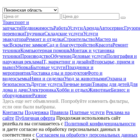
Транспорт и
запчасти
Недвижимость
Работа
Услуги
Аренда
Автосервиc
Грузоп
перевозки
Грузчики
Складские услуги
Услуги
эвакуатора
Ремонт и отделка
Строительство
Мастер на
час
Вскрытие замков
Сад и благоустройство
Красота
Ремонт
техники
Компьютерная помощь
Монтаж и установка
техники
Производство
Обучение
Деловые услуги
Полиграфия и
наружная реклама
IT, маркетинг и дизайн
Вторсырье, прием и
вывоз
Уборка
Бытовые услуги
Праздники и
мероприятия
Доставка еды и продуктов
Фото и
видеосъемка
Няни и сиделки
Уход за животными
Охрана и
безопасность
Другие услуги
Личные вещи
Товары для детей
Для
дома и дачи
Электроника
Хобби и отдых
Животные
Бизнес и
оборудование
Разное
Здесь еще нет объявлений. Попробуйте изменить фильтры,
если они были выбраны.
Контакты
Поддержка
Правила
Платные услуги
Реклама на
сайте
Публичная оферта
Продолжая использовать сайт
pnzetka.ru вы соглашаетесь с
Политикой конфиденциальности
и даете согласие на обработку персональных данных в
соответствии с
Согласием на обработку персональных данных