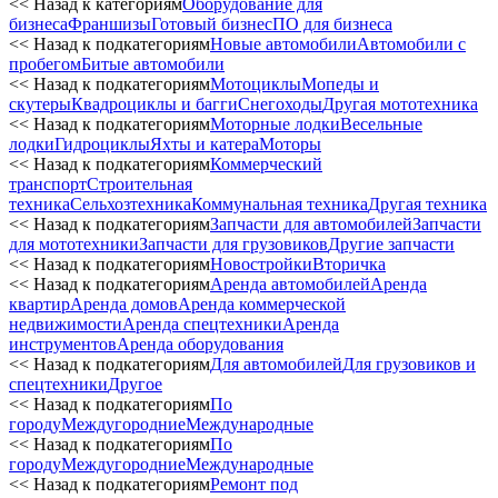
<< Назад к категориям
Оборудование для
бизнеса
Франшизы
Готовый бизнес
ПО для бизнеса
<< Назад к подкатегориям
Новые автомобили
Автомобили с
пробегом
Битые автомобили
<< Назад к подкатегориям
Мотоциклы
Мопеды и
скутеры
Квадроциклы и багги
Снегоходы
Другая мототехника
<< Назад к подкатегориям
Моторные лодки
Весельные
лодки
Гидроциклы
Яхты и катера
Моторы
<< Назад к подкатегориям
Коммерческий
транспорт
Строительная
техника
Сельхозтехника
Коммунальная техника
Другая техника
<< Назад к подкатегориям
Запчасти для автомобилей
Запчасти
для мототехники
Запчасти для грузовиков
Другие запчасти
<< Назад к подкатегориям
Новостройки
Вторичка
<< Назад к подкатегориям
Аренда автомобилей
Аренда
квартир
Аренда домов
Аренда коммерческой
недвижимости
Аренда спецтехники
Аренда
инструментов
Аренда оборудования
<< Назад к подкатегориям
Для автомобилей
Для грузовиков и
спецтехники
Другое
<< Назад к подкатегориям
По
городу
Междугородние
Международные
<< Назад к подкатегориям
По
городу
Междугородние
Международные
<< Назад к подкатегориям
Ремонт под