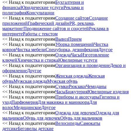
<< Назад к подкатегориям
Бухгалтерия и
финансы
Юридические услуги
Реклама и
полиграфия
Консультации
<< Назад к подкатегориям
Создание сайтов
Создание
приложений
Графический дизайн
PR, реклама,
маркетинг
Продвижение сайтов и соцсетей
Реклама в
интернете
Работы с текстом
<< Назад к подкатегориям
Вывоз
Прием
<< Назад к подкатегориям
Уборка помещений
Чистка
ковров
Чистка мебели
Спецуборка, дезинфекция
Другое
<< Назад к подкатегориям
Одежда
Часы
Изготовление
ключей
Химчистка и стирка
Ювелирные услуги
<< Назад к подкатегориям
Организация и проведение
Декор и
оформление
Другое
<< Назад к подкатегориям
Женская одежда
Женская
обувь
Мужская одежда
Мужская обувь
<< Назад к подкатегориям
Сумки
Рюкзаки
Чемоданы
<< Назад к подкатегориям
Часы
Бижутерия
Ювелирные изделия
<< Назад к подкатегориям
Приборы и аксесуары
Гигиена и
уход
Парфюмерия
Для макияжа и маникюра
Для
волос
Медицинское
Другое
<< Назад к подкатегориям
Одежда для девочек
Одежда для
мальчиков
Обувь для девочек
Обувь для мальчиков
<< Назад к подкатегориям
Велосипеды
Самокаты
детсике
Беговелы детские