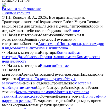
согласно 152-ФЗ
Разместить объявление
Личный кабинет
© ИП Колохов В. А., 2026г. Все права защищены.
Транспорт и запчасти
Недвижимость
Работа
Услуги
Личные
вещи
Товары для детей
Для дома и дачи
Электроника
Хобби и
отдых
Животные
Бизнес и оборудование
Разное
<< Назад к категориям
Автомобили
Мотоциклы и
мототехника
Водный транспорт
Грузовики и
спецтехника
Запчасти
Аксессуары
Шины, диски, колеса
Аудио
и видео
Масла и автохимия
Экипировка
<< Назад к категориям
Квартиры
Комнаты
Дома,
коттеджи
Дачи
Участки
Гаражи, машиноместа
Коммерческая
недвижимость
<< Назад к категориям
Вакансии
Резюме
<< Назад к
категориям
Аренда
Автосервиc
Грузоперевозки
Пассажирские
перевозки
Грузчики
Складские услуги
Услуги
эвакуатора
Ремонт и отделка
Строительство
Мастер на
час
Вскрытие замков
Сад и благоустройство
Красота
Ремонт
техники
Компьютерная помощь
Монтаж и установка
техники
Производство
Обучение
Деловые услуги
Полиграфия и
наружная реклама
IT, маркетинг и дизайн
Вторсырье, прием и
вывоз
Уборка
Бытовые услуги
Праздники и