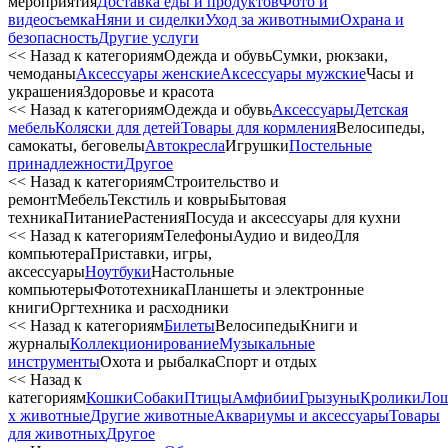
мероприятия
Доставка еды и продуктов
Фото и
видеосъемка
Няни и сиделки
Уход за животными
Охрана и
безопасность
Другие услуги
<< Назад к категориям
Одежда и обувь
Сумки, рюкзаки,
чемоданы
Аксессуары женские
Аксессуары мужские
Часы и
украшения
Здоровье и красота
<< Назад к категориям
Одежда и обувь
Аксессуары
Детская
мебель
Коляски для детей
Товары для кормления
Велосипеды,
самокаты, беговелы
Автокресла
Игрушки
Постельные
принадлежности
Другое
<< Назад к категориям
Строительство и
ремонт
Мебель
Текстиль и ковры
Бытовая
техника
Питание
Растения
Посуда и аксессуары для кухни
<< Назад к категориям
Телефоны
Аудио и видео
Для
компьютера
Приставки, игры,
аксессуары
Ноутбуки
Настольные
компьютеры
Фототехника
Планшеты и электронные
книги
Оргтехника и расходники
<< Назад к категориям
Билеты
Велосипеды
Книги и
журналы
Коллекционирование
Музыкальные
инструменты
Охота и рыбалка
Спорт и отдых
<< Назад к
категориям
Кошки
Собаки
Птицы
Амфибии
Грызуны
Кролики
Ло
х животные
Другие животные
Аквариумы и аксессуары
Товары
для животных
Другое