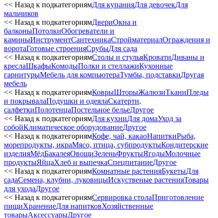
<< Назад к подкатегориям
Для купания
Для девочек
Для
мальчиков
<< Назад к подкатегориям
Двери
Окна и
балконы
Потолки
Обогреватели и
камины
Инструмент
Сантехника
Стройматериал
Ограждения и
ворота
Готовые строения
Срубы
Для сада
<< Назад к подкатегориям
Столы и стулья
Кровати
Диваны и
кресла
Шкафы
Комоды
Полки и стеллажи
Кухонные
гарнитуры
Мебель для компьютера
Тумбы, подставки
Другая
мебель
<< Назад к подкатегориям
Ковры
Шторы
Жалюзи
Ткани
Пледы
и покрывала
Подушки и одеяла
Скатерти,
салфетки
Полотенца
Постельное белье
Другое
<< Назад к подкатегориям
Для кухни
Для дома
Уход за
собой
Климатическое оборудование
Другое
<< Назад к подкатегориям
Кофе, чай, какао
Напитки
Рыба,
морепродукты, икра
Мясо, птица, субпродукты
Кондитерские
изделия
Мёд
Бакалея
Овощи
Зелень
Фрукты
Ягоды
Молочные
продукты
Яйца
Хлеб и выпечка
Спецпитание
Другое
<< Назад к подкатегориям
Комнатные растения
Букеты
Для
сада
Семена, клубни, луковицы
Искуственые растения
Товары
для ухода
Другое
<< Назад к подкатегориям
Сервировка стола
Приготовление
пищи
Хранение
Для напитков
Хозяйственные
товары
Аксессуары
Другое