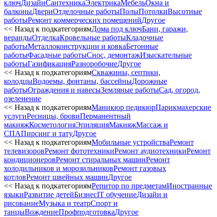
ключ
Дизайн
Сантехника
Электрика
Мебель
Окна и
балконы
Двери
Отделочные работы
Полы
Потолки
Высотные
работы
Ремонт коммерческих помещений
Другое
<< Назад к подкатегориям
Дома под ключ
Бани, гаражи,
веранды
Отделка
Кровельные работы
Кладочные
работы
Металлоконструкции и ковка
Бетонные
работы
Фасадные работы
Снос, демонтаж
Изыскательные
работы
Газификация
Разноробочие
Другое
<< Назад к подкатегориям
Скважины, септики,
колодцы
Водоемы, фонтаны, бассейны
Дорожные
работы
Ограждения и навесы
Земляные работы
Сад, огород,
озеленение
<< Назад к подкатегориям
Маникюр педикюр
Парикмахерские
услуги
Ресницы, брови
Перманентный
макияж
Косметология
Эпиляция
Макияж
Массаж и
СПА
Пирсинг и тату
Другое
<< Назад к подкатегориям
Мобильные устройства
Ремонт
телевизоров
Ремонт фототехники
Ремонт аудиотехники
Ремонт
кондиционеров
Ремонт стиральных машин
Ремонт
холодильников и морозильников
Ремонт газовых
котлов
Ремонт швейных машин
Другое
<< Назад к подкатегориям
Репитор по предметам
Иностранные
языки
Развитие детей
Бизнес
IT обучение
Дизайн и
рисование
Музыка и театр
Спорт и
танцы
Вождение
Профподготовка
Другое