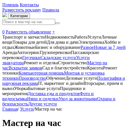
Помощь
Контакты
Разместить рекламу
Правила
Категории
0
Разместить объявление
+
Транспорт и запчасти
Недвижимость
Работа
Услуги
Личные
вещи
Товары для детей
Для дома и дачи
Электроника
Хобби и
отдых
Животные
Бизнес и оборудование
Разное
Новые за 7 дней
Аренда
Автосервиc
Грузоперевозки
Пассажирские
перевозки
Грузчики
Складские услуги
Услуги
эвакуатора
Ремонт и отделка
Строительство
Мастер на
час
Вскрытие замков
Сад и благоустройство
Красота
Ремонт
техники
Компьютерная помощь
Монтаж и установка
техники
Производство
Обучение
Деловые услуги
Полиграфия и
наружная реклама
IT, маркетинг и дизайн
Вторсырье, прием и
вывоз
Уборка
Бытовые услуги
Праздники и
мероприятия
Доставка еды и продуктов
Фото и
видеосъемка
Няни и сиделки
Уход за животными
Охрана и
безопасность
Другие услуги
Главная
/
Услуги
/
Мастер на час
Мастер на час