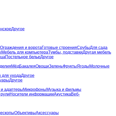
нское
Другое
Ограждения и ворота
Готовые строения
Срубы
Для сада
ы
Мебель для компьютера
Тумбы, подставки
Другая мебель
нца
Постельное белье
Другое
зделия
Мёд
Бакалея
Овощи
Зелень
Фрукты
Ягоды
Молочные
 для ухода
Другое
уары
Другое
 и адаптеры
Микрофоны
Музыка и фильмы
 рули
Носители информации
Акустика
Веб-
лескопы
Объективы
Аксессуары