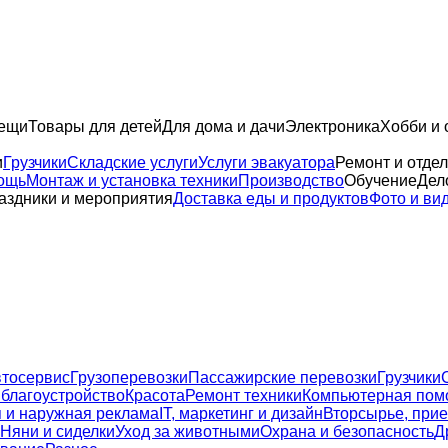
вещи
Товары для детей
Для дома и дачи
Электроника
Хобби и 
и
Грузчики
Складские услуги
Услуги эвакуатора
Ремонт и отдел
ощь
Монтаж и установка техники
Производство
Обучение
Дел
аздники и мероприятия
Доставка еды и продуктов
Фото и ви
тосервиc
Грузоперевозки
Пассажирские перевозки
Грузчики
 благоустройство
Красота
Ремонт техники
Компьютерная пом
 и наружная реклама
IT, маркетинг и дизайн
Вторсырье, прие
Няни и сиделки
Уход за животными
Охрана и безопасность
Д