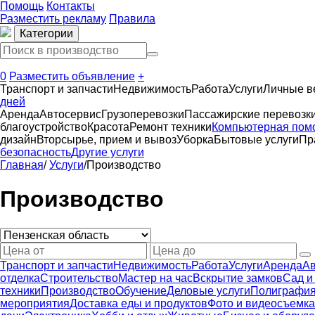
Помощь
Контакты
Разместить рекламу
Правила
Категории
0
Разместить объявление
+
Транспорт и запчасти
Недвижимость
Работа
Услуги
Личные 
дней
Аренда
Автосервиc
Грузоперевозки
Пассажирские перевозк
благоустройство
Красота
Ремонт техники
Компьютерная пом
дизайн
Вторсырье, прием и вывоз
Уборка
Бытовые услуги
Пр
безопасность
Другие услуги
Главная
/
Услуги
/
Производство
Производство
Транспорт и запчасти
Недвижимость
Работа
Услуги
Аренда
Ав
отделка
Строительство
Мастер на час
Вскрытие замков
Сад и
техники
Производство
Обучение
Деловые услуги
Полиграфия
мероприятия
Доставка еды и продуктов
Фото и видеосъемка