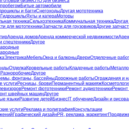
ы
Готовый бизнес
ПО для бизнеса
 пробегом
Битые автомобили
дроциклы и багги
Снегоходы
Другая мототехника
и
Гидроциклы
Яхты и катера
Моторы
льная техника
Сельхозтехника
Коммунальная техника
Другая
ти для мототехники
Запчасти для грузовиков
Другие запчаст
тир
Аренда домов
Аренда коммерческой недвижимости
Арен
и спецтехники
Другое
ародные
ародные
ка
Электрика
Мебель
Окна и балконы
Двери
Отделочные рабо
анды
Отделка
Кровельные работы
Кладочные работы
Металло
я
Разноробочие
Другое
емы, фонтаны, бассейны
Дорожные работы
Ограждения и 
е услуги
Ресницы, брови
Перманентный макияж
Косметологи
левизоров
Ремонт фототехники
Ремонт аудиотехники
Ремонт
онт швейных машин
Другое
ые языки
Развитие детей
Бизнес
IT обучение
Дизайн и рисов
кие услуги
Реклама и полиграфия
Консультации
жений
Графический дизайн
PR, реклама, маркетинг
Продвиже