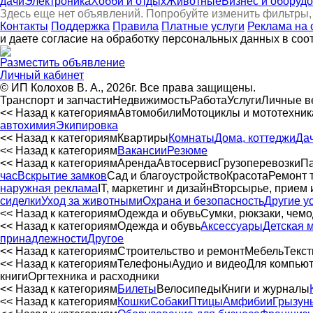
дачи
Электроника
Хобби и отдых
Животные
Бизнес и оборуд
Здесь еще нет объявлений. Попробуйте изменить фильтры,
Контакты
Поддержка
Правила
Платные услуги
Реклама на 
и даете согласие на обработку персональных данных в соо
Разместить объявление
Личный кабинет
© ИП Колохов В. А., 2026г. Все права защищены.
Транспорт и запчасти
Недвижимость
Работа
Услуги
Личные 
<< Назад к категориям
Автомобили
Мотоциклы и мототехник
автохимия
Экипировка
<< Назад к категориям
Квартиры
Комнаты
Дома, коттеджи
Да
<< Назад к категориям
Вакансии
Резюме
<< Назад к категориям
Аренда
Автосервиc
Грузоперевозки
Па
час
Вскрытие замков
Сад и благоустройство
Красота
Ремонт 
наружная реклама
IT, маркетинг и дизайн
Вторсырье, прием 
сиделки
Уход за животными
Охрана и безопасность
Другие у
<< Назад к категориям
Одежда и обувь
Сумки, рюкзаки, чем
<< Назад к категориям
Одежда и обувь
Аксессуары
Детская 
принадлежности
Другое
<< Назад к категориям
Строительство и ремонт
Мебель
Текст
<< Назад к категориям
Телефоны
Аудио и видео
Для компью
книги
Оргтехника и расходники
<< Назад к категориям
Билеты
Велосипеды
Книги и журналы
<< Назад к категориям
Кошки
Собаки
Птицы
Амфибии
Грызун