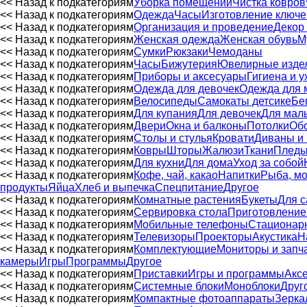
<< Назад к подкатегориям
Уборка помещений
Чистка ковров
<< Назад к подкатегориям
Одежда
Часы
Изготовление ключе
<< Назад к подкатегориям
Организация и проведение
Декор
<< Назад к подкатегориям
Женская одежда
Женская обувь
М
<< Назад к подкатегориям
Сумки
Рюкзаки
Чемоданы
<< Назад к подкатегориям
Часы
Бижутерия
Ювелирные изде
<< Назад к подкатегориям
Приборы и аксесуары
Гигиена и у
<< Назад к подкатегориям
Одежда для девочек
Одежда для 
<< Назад к подкатегориям
Велосипеды
Самокаты детсике
Бе
<< Назад к подкатегориям
Для купания
Для девочек
Для мал
<< Назад к подкатегориям
Двери
Окна и балконы
Потолки
Обо
<< Назад к подкатегориям
Столы и стулья
Кровати
Диваны и 
<< Назад к подкатегориям
Ковры
Шторы
Жалюзи
Ткани
Пледы
<< Назад к подкатегориям
Для кухни
Для дома
Уход за собой
<< Назад к подкатегориям
Кофе, чай, какао
Напитки
Рыба, мо
продукты
Яйца
Хлеб и выпечка
Спецпитание
Другое
<< Назад к подкатегориям
Комнатные растения
Букеты
Для с
<< Назад к подкатегориям
Сервировка стола
Приготовление
<< Назад к подкатегориям
Мобильные телефоны
Стационар
<< Назад к подкатегориям
Телевизоры
Проекторы
Акустика
Н
<< Назад к подкатегориям
Комплектующие
Мониторы и запч
камеры
Игры
Программы
Другое
<< Назад к подкатегориям
Приставки
Игры и программы
Акс
<< Назад к подкатегориям
Системные блоки
Моноблоки
Друг
<< Назад к подкатегориям
Компактные фотоаппараты
Зерка