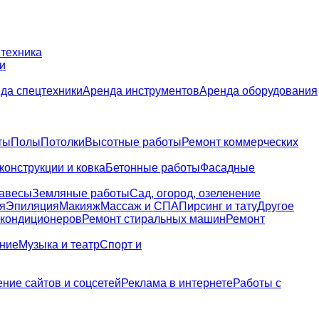
 техника
и
да спецтехники
Аренда инструментов
Аренда оборудования
ты
Полы
Потолки
Высотные работы
Ремонт коммерческих
конструкции и ковка
Бетонные работы
Фасадные
навесы
Земляные работы
Сад, огород, озеленение
я
Эпиляция
Макияж
Массаж и СПА
Пирсинг и тату
Другое
 кондиционеров
Ремонт стиральных машин
Ремонт
ание
Музыка и театр
Спорт и
ние сайтов и соцсетей
Реклама в интернете
Работы с