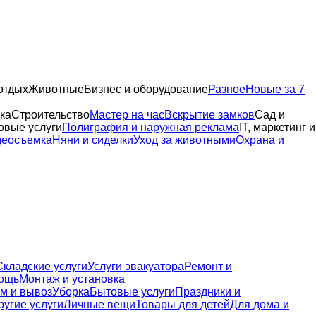
отдых
Животные
Бизнес и оборудование
Разное
Новые за 7
ка
Строительство
Мастер на час
Вскрытие замков
Сад и
овые услуги
Полиграфия и наружная реклама
IT, маркетинг и
деосъемка
Няни и сиделки
Уход за животными
Охрана и
Складские услуги
Услуги эвакуатора
Ремонт и
ощь
Монтаж и установка
м и вывоз
Уборка
Бытовые услуги
Праздники и
ругие услуги
Личные вещи
Товары для детей
Для дома и