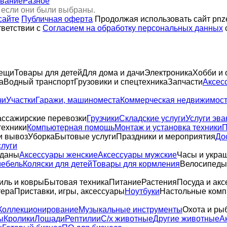
ование
Разное
 если они были выбраны.
сайте
Публичная оферта
Продолжая использовать сайт pnze
тветствии с
Согласием на обработку персональных данных
вещи
Товары для детей
Для дома и дачи
Электроника
Хобби и 
а
Водный транспорт
Грузовики и спецтехника
Запчасти
Аксес
чи
Участки
Гаражи, машиноместа
Коммерческая недвижимос
ссажирские перевозки
Грузчики
Складские услуги
Услуги эва
техники
Компьютерная помощь
Монтаж и установка техники
П
и вывоз
Уборка
Бытовые услуги
Праздники и мероприятия
До
слуги
оданы
Аксессуары женские
Аксессуары мужские
Часы и укра
мебель
Коляски для детей
Товары для кормления
Велосипеды,
иль и ковры
Бытовая техника
Питание
Растения
Посуда и акс
тера
Приставки, игры, аксессуары
Ноутбуки
Настольные ком
Коллекционирование
Музыкальные инструменты
Охота и ры
ы
Кролики
Лошади
Рептилии
С/х животные
Другие животные
А