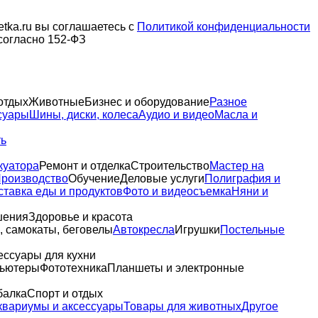
tka.ru вы соглашаетесь с
Политикой конфиденциальности
согласно 152-ФЗ
отдых
Животные
Бизнес и оборудование
Разное
суары
Шины, диски, колеса
Аудио и видео
Масла и
ть
куатора
Ремонт и отделка
Строительство
Мастер на
роизводство
Обучение
Деловые услуги
Полиграфия и
ставка еды и продуктов
Фото и видеосъемка
Няни и
шения
Здоровье и красота
 самокаты, беговелы
Автокресла
Игрушки
Постельные
ессуары для кухни
пьютеры
Фототехника
Планшеты и электронные
балка
Спорт и отдых
квариумы и аксессуары
Товары для животных
Другое