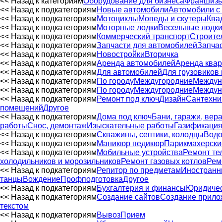
<< Назад к категориям
Оборудование для бизнеса
Франшиз
<< Назад к подкатегориям
Новые автомобили
Автомобили с
<< Назад к подкатегориям
Мотоциклы
Мопеды и скутеры
Ква
<< Назад к подкатегориям
Моторные лодки
Весельные лодк
<< Назад к подкатегориям
Коммерческий транспорт
Строите
<< Назад к подкатегориям
Запчасти для автомобилей
Запчас
<< Назад к подкатегориям
Новостройки
Вторичка
<< Назад к подкатегориям
Аренда автомобилей
Аренда квар
<< Назад к подкатегориям
Для автомобилей
Для грузовиков 
<< Назад к подкатегориям
По городу
Междугородние
Междун
<< Назад к подкатегориям
По городу
Междугородние
Междун
<< Назад к подкатегориям
Ремонт под ключ
Дизайн
Сантехни
помещений
Другое
<< Назад к подкатегориям
Дома под ключ
Бани, гаражи, вер
работы
Снос, демонтаж
Изыскательные работы
Газификаци
<< Назад к подкатегориям
Скважины, септики, колодцы
Водо
<< Назад к подкатегориям
Маникюр педикюр
Парикмахерски
<< Назад к подкатегориям
Мобильные устройства
Ремонт те
холодильников и морозильников
Ремонт газовых котлов
Рем
<< Назад к подкатегориям
Репитор по предметам
Иностранн
танцы
Вождение
Профподготовка
Другое
<< Назад к подкатегориям
Бухгалтерия и финансы
Юридичес
<< Назад к подкатегориям
Создание сайтов
Создание прило
текстом
<< Назад к подкатегориям
Вывоз
Прием