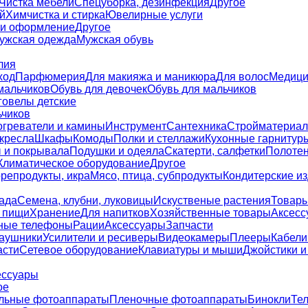
Чистка мебели
Спецуборка, дезинфекция
Другое
й
Химчистка и стирка
Ювелирные услуги
 и оформление
Другое
ужская одежда
Мужская обувь
лия
ход
Парфюмерия
Для макияжа и маникюра
Для волос
Медици
мальчиков
Обувь для девочек
Обувь для мальчиков
говелы детские
ьчиков
греватели и камины
Инструмент
Сантехника
Стройматериал
кресла
Шкафы
Комоды
Полки и стеллажи
Кухонные гарнитур
 и покрывала
Подушки и одеяла
Скатерти, салфетки
Полоте
Климатическое оборудование
Другое
репродукты, икра
Мясо, птица, субпродукты
Кондитерские и
ада
Семена, клубни, луковицы
Искуственые растения
Товары
 пищи
Хранение
Для напитков
Хозяйственные товары
Аксесс
ные телефоны
Рации
Аксессуары
Запчасти
аушники
Усилители и ресиверы
Видеокамеры
Плееры
Кабели
асти
Сетевое оборудование
Клавиатуры и мыши
Джойстики и
ессуары
ое
льные фотоаппараты
Пленочные фотоаппараты
Бинокли
Те