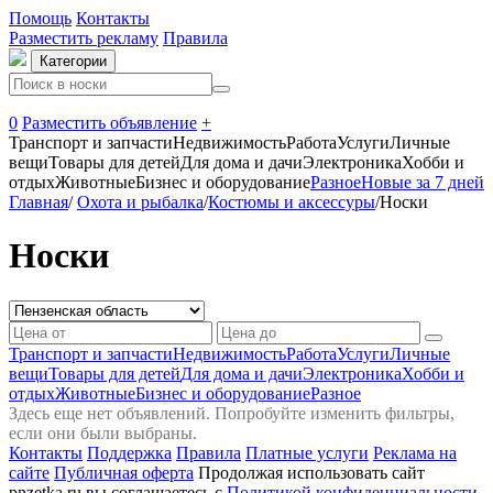
Помощь
Контакты
Разместить рекламу
Правила
Категории
0
Разместить объявление
+
Транспорт и запчасти
Недвижимость
Работа
Услуги
Личные
вещи
Товары для детей
Для дома и дачи
Электроника
Хобби и
отдых
Животные
Бизнес и оборудование
Разное
Новые за 7 дней
Главная
/
Охота и рыбалка
/
Костюмы и аксессуры
/
Носки
Носки
Транспорт и запчасти
Недвижимость
Работа
Услуги
Личные
вещи
Товары для детей
Для дома и дачи
Электроника
Хобби и
отдых
Животные
Бизнес и оборудование
Разное
Здесь еще нет объявлений. Попробуйте изменить фильтры,
если они были выбраны.
Контакты
Поддержка
Правила
Платные услуги
Реклама на
сайте
Публичная оферта
Продолжая использовать сайт
pnzetka.ru вы соглашаетесь с
Политикой конфиденциальности