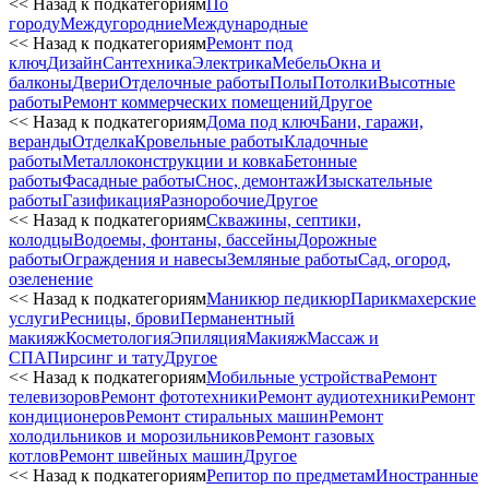
<< Назад к подкатегориям
По
городу
Междугородние
Международные
<< Назад к подкатегориям
Ремонт под
ключ
Дизайн
Сантехника
Электрика
Мебель
Окна и
балконы
Двери
Отделочные работы
Полы
Потолки
Высотные
работы
Ремонт коммерческих помещений
Другое
<< Назад к подкатегориям
Дома под ключ
Бани, гаражи,
веранды
Отделка
Кровельные работы
Кладочные
работы
Металлоконструкции и ковка
Бетонные
работы
Фасадные работы
Снос, демонтаж
Изыскательные
работы
Газификация
Разноробочие
Другое
<< Назад к подкатегориям
Скважины, септики,
колодцы
Водоемы, фонтаны, бассейны
Дорожные
работы
Ограждения и навесы
Земляные работы
Сад, огород,
озеленение
<< Назад к подкатегориям
Маникюр педикюр
Парикмахерские
услуги
Ресницы, брови
Перманентный
макияж
Косметология
Эпиляция
Макияж
Массаж и
СПА
Пирсинг и тату
Другое
<< Назад к подкатегориям
Мобильные устройства
Ремонт
телевизоров
Ремонт фототехники
Ремонт аудиотехники
Ремонт
кондиционеров
Ремонт стиральных машин
Ремонт
холодильников и морозильников
Ремонт газовых
котлов
Ремонт швейных машин
Другое
<< Назад к подкатегориям
Репитор по предметам
Иностранные