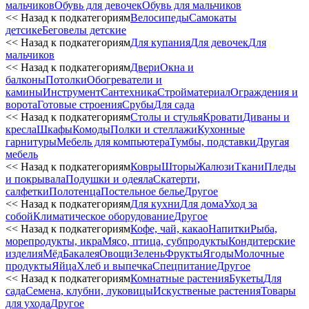
мальчиков
Обувь для девочек
Обувь для мальчиков
<< Назад к подкатегориям
Велосипеды
Самокаты
детсике
Беговелы детские
<< Назад к подкатегориям
Для купания
Для девочек
Для
мальчиков
<< Назад к подкатегориям
Двери
Окна и
балконы
Потолки
Обогреватели и
камины
Инструмент
Сантехника
Стройматериал
Ограждения и
ворота
Готовые строения
Срубы
Для сада
<< Назад к подкатегориям
Столы и стулья
Кровати
Диваны и
кресла
Шкафы
Комоды
Полки и стеллажи
Кухонные
гарнитуры
Мебель для компьютера
Тумбы, подставки
Другая
мебель
<< Назад к подкатегориям
Ковры
Шторы
Жалюзи
Ткани
Пледы
и покрывала
Подушки и одеяла
Скатерти,
салфетки
Полотенца
Постельное белье
Другое
<< Назад к подкатегориям
Для кухни
Для дома
Уход за
собой
Климатическое оборудование
Другое
<< Назад к подкатегориям
Кофе, чай, какао
Напитки
Рыба,
морепродукты, икра
Мясо, птица, субпродукты
Кондитерские
изделия
Мёд
Бакалея
Овощи
Зелень
Фрукты
Ягоды
Молочные
продукты
Яйца
Хлеб и выпечка
Спецпитание
Другое
<< Назад к подкатегориям
Комнатные растения
Букеты
Для
сада
Семена, клубни, луковицы
Искуственые растения
Товары
для ухода
Другое