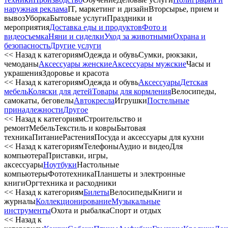
наружная реклама
IT, маркетинг и дизайн
Вторсырье, прием и
вывоз
Уборка
Бытовые услуги
Праздники и
мероприятия
Доставка еды и продуктов
Фото и
видеосъемка
Няни и сиделки
Уход за животными
Охрана и
безопасность
Другие услуги
<< Назад к категориям
Одежда и обувь
Сумки, рюкзаки,
чемоданы
Аксессуары женские
Аксессуары мужские
Часы и
украшения
Здоровье и красота
<< Назад к категориям
Одежда и обувь
Аксессуары
Детская
мебель
Коляски для детей
Товары для кормления
Велосипеды,
самокаты, беговелы
Автокресла
Игрушки
Постельные
принадлежности
Другое
<< Назад к категориям
Строительство и
ремонт
Мебель
Текстиль и ковры
Бытовая
техника
Питание
Растения
Посуда и аксессуары для кухни
<< Назад к категориям
Телефоны
Аудио и видео
Для
компьютера
Приставки, игры,
аксессуары
Ноутбуки
Настольные
компьютеры
Фототехника
Планшеты и электронные
книги
Оргтехника и расходники
<< Назад к категориям
Билеты
Велосипеды
Книги и
журналы
Коллекционирование
Музыкальные
инструменты
Охота и рыбалка
Спорт и отдых
<< Назад к