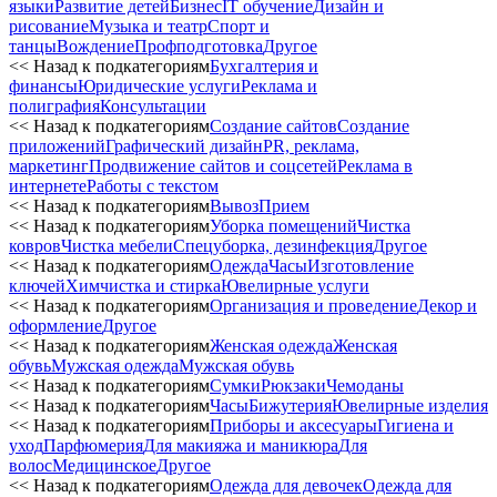
языки
Развитие детей
Бизнес
IT обучение
Дизайн и
рисование
Музыка и театр
Спорт и
танцы
Вождение
Профподготовка
Другое
<< Назад к подкатегориям
Бухгалтерия и
финансы
Юридические услуги
Реклама и
полиграфия
Консультации
<< Назад к подкатегориям
Создание сайтов
Создание
приложений
Графический дизайн
PR, реклама,
маркетинг
Продвижение сайтов и соцсетей
Реклама в
интернете
Работы с текстом
<< Назад к подкатегориям
Вывоз
Прием
<< Назад к подкатегориям
Уборка помещений
Чистка
ковров
Чистка мебели
Спецуборка, дезинфекция
Другое
<< Назад к подкатегориям
Одежда
Часы
Изготовление
ключей
Химчистка и стирка
Ювелирные услуги
<< Назад к подкатегориям
Организация и проведение
Декор и
оформление
Другое
<< Назад к подкатегориям
Женская одежда
Женская
обувь
Мужская одежда
Мужская обувь
<< Назад к подкатегориям
Сумки
Рюкзаки
Чемоданы
<< Назад к подкатегориям
Часы
Бижутерия
Ювелирные изделия
<< Назад к подкатегориям
Приборы и аксесуары
Гигиена и
уход
Парфюмерия
Для макияжа и маникюра
Для
волос
Медицинское
Другое
<< Назад к подкатегориям
Одежда для девочек
Одежда для