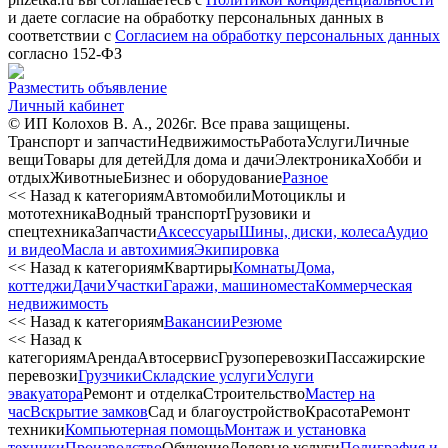
и даете согласие на обработку персональных данных в
соответствии с
Согласием на обработку персональных данных
согласно 152-ФЗ
Разместить объявление
Личный кабинет
© ИП Колохов В. А., 2026г. Все права защищены.
Транспорт и запчасти
Недвижимость
Работа
Услуги
Личные
вещи
Товары для детей
Для дома и дачи
Электроника
Хобби и
отдых
Животные
Бизнес и оборудование
Разное
<< Назад к категориям
Автомобили
Мотоциклы и
мототехника
Водный транспорт
Грузовики и
спецтехника
Запчасти
Аксессуары
Шины, диски, колеса
Аудио
и видео
Масла и автохимия
Экипировка
<< Назад к категориям
Квартиры
Комнаты
Дома,
коттеджи
Дачи
Участки
Гаражи, машиноместа
Коммерческая
недвижимость
<< Назад к категориям
Вакансии
Резюме
<< Назад к
категориям
Аренда
Автосервиc
Грузоперевозки
Пассажирские
перевозки
Грузчики
Складские услуги
Услуги
эвакуатора
Ремонт и отделка
Строительство
Мастер на
час
Вскрытие замков
Сад и благоустройство
Красота
Ремонт
техники
Компьютерная помощь
Монтаж и установка
техники
Производство
Обучение
Деловые услуги
Полиграфия и