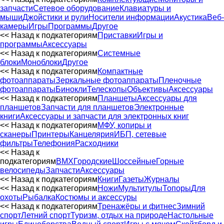
запчасти
Сетевое оборудование
Клавиатуры и
мыши
Джойстики и рули
Носители информации
Акустика
Веб-
камеры
Игры
Программы
Другое
<< Назад к подкатегориям
Приставки
Игры и
программы
Аксессуары
<< Назад к подкатегориям
Системные
блоки
Моноблоки
Другое
<< Назад к подкатегориям
Компактные
фотоаппараты
Зеркальные фотоаппараты
Пленочные
фотоаппараты
Бинокли
Телескопы
Объективы
Аксессуары
<< Назад к подкатегориям
Планшеты
Аксессуары для
планшетов
Запчасти для планшетов
Электронные
книги
Аксессуары и запчасти для электронных книг
<< Назад к подкатегориям
МФУ, копиры и
сканеры
Принтеры
Канцелярия
ИБП, сетевые
фильтры
Телефония
Расходники
<< Назад к
подкатегориям
BMX
Городские
Шоссейные
Горные
велосипеды
Запчасти
Аксессуары
<< Назад к подкатегориям
Книги
Газеты
Журналы
<< Назад к подкатегориям
Ножи
Мультитулы
Топоры
Для
охоты
Рыбалка
Костюмы и аксессуры
<< Назад к подкатегориям
Тренажёры и фитнес
Зимний
спорт
Летний спорт
Туризм, отдых на природе
Настольные