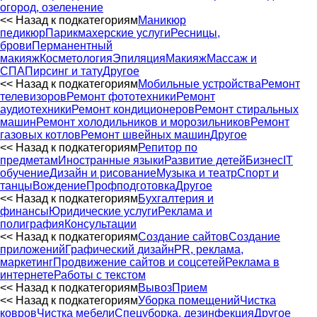
огород, озеленение
<< Назад к подкатегориям
Маникюр
педикюр
Парикмахерские услуги
Ресницы,
брови
Перманентный
макияж
Косметология
Эпиляция
Макияж
Массаж и
СПА
Пирсинг и тату
Другое
<< Назад к подкатегориям
Мобильные устройства
Ремонт
телевизоров
Ремонт фототехники
Ремонт
аудиотехники
Ремонт кондиционеров
Ремонт стиральных
машин
Ремонт холодильников и морозильников
Ремонт
газовых котлов
Ремонт швейных машин
Другое
<< Назад к подкатегориям
Репитор по
предметам
Иностранные языки
Развитие детей
Бизнес
IT
обучение
Дизайн и рисование
Музыка и театр
Спорт и
танцы
Вождение
Профподготовка
Другое
<< Назад к подкатегориям
Бухгалтерия и
финансы
Юридические услуги
Реклама и
полиграфия
Консультации
<< Назад к подкатегориям
Создание сайтов
Создание
приложений
Графический дизайн
PR, реклама,
маркетинг
Продвижение сайтов и соцсетей
Реклама в
интернете
Работы с текстом
<< Назад к подкатегориям
Вывоз
Прием
<< Назад к подкатегориям
Уборка помещений
Чистка
ковров
Чистка мебели
Спецуборка, дезинфекция
Другое