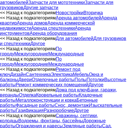
автомобилей
Запчасти для мототехники
Запчасти для
грузовиков
Другие запчасти
<< Назад к подкатегориям
Новостройки
Вторичка
<< Назад к подкатегориям
Аренда автомобилей
Аренда
квартир
Аренда домов
Аренда коммерческой
недвижимости
Аренда спецтехники
Аренда
инструментов
Аренда оборудования
<< Назад к подкатегориям
Для автомобилей
Для грузовиков
и спецтехники
Другое
<< Назад к подкатегориям
По
городу
Междугородние
Международные
<< Назад к подкатегориям
По
городу
Междугородние
Международные
<< Назад к подкатегориям
Ремонт под
ключ
Дизайн
Сантехника
Электрика
Мебель
Окна и
балконы
Двери
Отделочные работы
Полы
Потолки
Высотные
работы
Ремонт коммерческих помещений
Другое
<< Назад к подкатегориям
Дома под ключ
Бани, гаражи,
веранды
Отделка
Кровельные работы
Кладочные
работы
Металлоконструкции и ковка
Бетонные
работы
Фасадные работы
Снос, демонтаж
Изыскательные
работы
Газификация
Разноробочие
Другое
<< Назад к подкатегориям
Скважины, септики,
колодцы
Водоемы, фонтаны, бассейны
Дорожные
работы
Ограждения и навесы
Земляные работы
Сад,