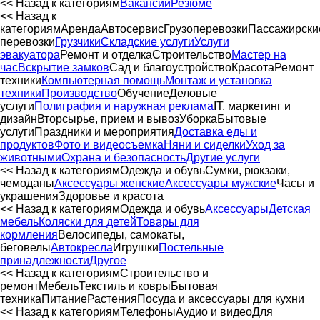
<< Назад к категориям
Вакансии
Резюме
<< Назад к
категориям
Аренда
Автосервиc
Грузоперевозки
Пассажирски
перевозки
Грузчики
Складские услуги
Услуги
эвакуатора
Ремонт и отделка
Строительство
Мастер на
час
Вскрытие замков
Сад и благоустройство
Красота
Ремонт
техники
Компьютерная помощь
Монтаж и установка
техники
Производство
Обучение
Деловые
услуги
Полиграфия и наружная реклама
IT, маркетинг и
дизайн
Вторсырье, прием и вывоз
Уборка
Бытовые
услуги
Праздники и мероприятия
Доставка еды и
продуктов
Фото и видеосъемка
Няни и сиделки
Уход за
животными
Охрана и безопасность
Другие услуги
<< Назад к категориям
Одежда и обувь
Сумки, рюкзаки,
чемоданы
Аксессуары женские
Аксессуары мужские
Часы и
украшения
Здоровье и красота
<< Назад к категориям
Одежда и обувь
Аксессуары
Детская
мебель
Коляски для детей
Товары для
кормления
Велосипеды, самокаты,
беговелы
Автокресла
Игрушки
Постельные
принадлежности
Другое
<< Назад к категориям
Строительство и
ремонт
Мебель
Текстиль и ковры
Бытовая
техника
Питание
Растения
Посуда и аксессуары для кухни
<< Назад к категориям
Телефоны
Аудио и видео
Для