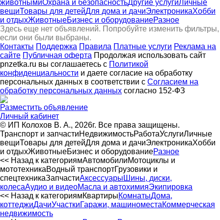
животными
Охрана и безопасность
Другие услуги
Личные
вещи
Товары для детей
Для дома и дачи
Электроника
Хобби
и отдых
Животные
Бизнес и оборудование
Разное
Здесь еще нет объявлений. Попробуйте изменить фильтры,
если они были выбраны.
Контакты
Поддержка
Правила
Платные услуги
Реклама на
сайте
Публичная оферта
Продолжая использовать сайт
pnzetka.ru вы соглашаетесь с
Политикой
конфиденциальности
и даете согласие на обработку
персональных данных в соответствии с
Согласием на
обработку персональных данных
согласно 152-ФЗ
Разместить объявление
Личный кабинет
© ИП Колохов В. А., 2026г. Все права защищены.
Транспорт и запчасти
Недвижимость
Работа
Услуги
Личные
вещи
Товары для детей
Для дома и дачи
Электроника
Хобби
и отдых
Животные
Бизнес и оборудование
Разное
<< Назад к категориям
Автомобили
Мотоциклы и
мототехника
Водный транспорт
Грузовики и
спецтехника
Запчасти
Аксессуары
Шины, диски,
колеса
Аудио и видео
Масла и автохимия
Экипировка
<< Назад к категориям
Квартиры
Комнаты
Дома,
коттеджи
Дачи
Участки
Гаражи, машиноместа
Коммерческая
недвижимость