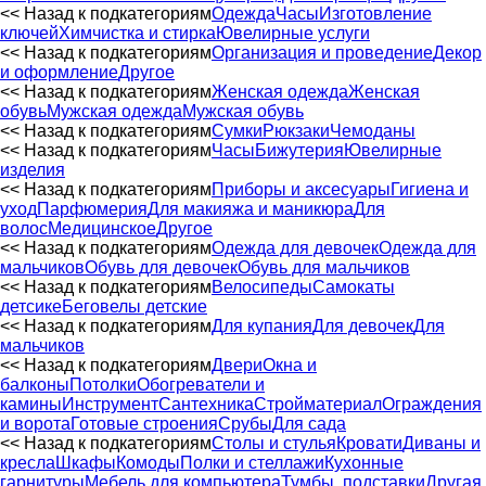
<< Назад к подкатегориям
Одежда
Часы
Изготовление
ключей
Химчистка и стирка
Ювелирные услуги
<< Назад к подкатегориям
Организация и проведение
Декор
и оформление
Другое
<< Назад к подкатегориям
Женская одежда
Женская
обувь
Мужская одежда
Мужская обувь
<< Назад к подкатегориям
Сумки
Рюкзаки
Чемоданы
<< Назад к подкатегориям
Часы
Бижутерия
Ювелирные
изделия
<< Назад к подкатегориям
Приборы и аксесуары
Гигиена и
уход
Парфюмерия
Для макияжа и маникюра
Для
волос
Медицинское
Другое
<< Назад к подкатегориям
Одежда для девочек
Одежда для
мальчиков
Обувь для девочек
Обувь для мальчиков
<< Назад к подкатегориям
Велосипеды
Самокаты
детсике
Беговелы детские
<< Назад к подкатегориям
Для купания
Для девочек
Для
мальчиков
<< Назад к подкатегориям
Двери
Окна и
балконы
Потолки
Обогреватели и
камины
Инструмент
Сантехника
Стройматериал
Ограждения
и ворота
Готовые строения
Срубы
Для сада
<< Назад к подкатегориям
Столы и стулья
Кровати
Диваны и
кресла
Шкафы
Комоды
Полки и стеллажи
Кухонные
гарнитуры
Мебель для компьютера
Тумбы, подставки
Другая