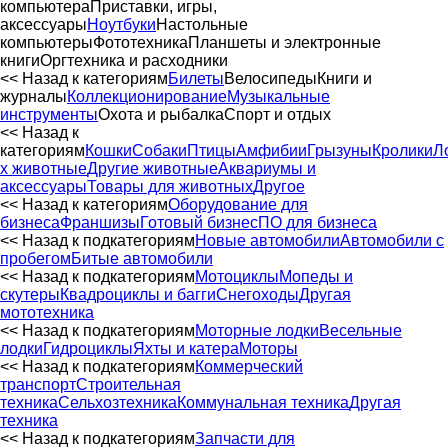
компьютера
Приставки, игры,
аксессуары
Ноутбуки
Настольные
компьютеры
Фототехника
Планшеты и электронные
книги
Оргтехника и расходники
<< Назад к категориям
Билеты
Велосипеды
Книги и
журналы
Коллекционирование
Музыкальные
инструменты
Охота и рыбалка
Спорт и отдых
<< Назад к
категориям
Кошки
Собаки
Птицы
Амфибии
Грызуны
Кролики
Л
х животные
Другие животные
Аквариумы и
аксессуары
Товары для животных
Другое
<< Назад к категориям
Оборудование для
бизнеса
Франшизы
Готовый бизнес
ПО для бизнеса
<< Назад к подкатегориям
Новые автомобили
Автомобили с
пробегом
Битые автомобили
<< Назад к подкатегориям
Мотоциклы
Мопеды и
скутеры
Квадроциклы и багги
Снегоходы
Другая
мототехника
<< Назад к подкатегориям
Моторные лодки
Весельные
лодки
Гидроциклы
Яхты и катера
Моторы
<< Назад к подкатегориям
Коммерческий
транспорт
Строительная
техника
Сельхозтехника
Коммунальная техника
Другая
техника
<< Назад к подкатегориям
Запчасти для