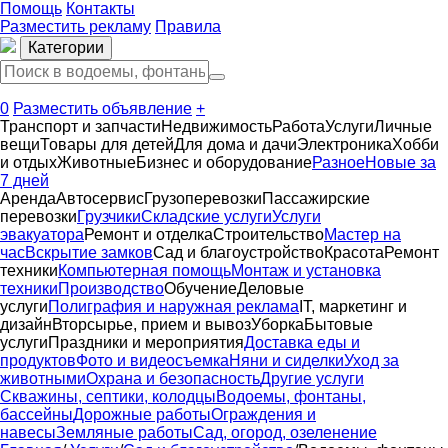
Помощь
Контакты
Разместить рекламу
Правила
Категории
0
Разместить объявление
+
Транспорт и запчасти
Недвижимость
Работа
Услуги
Личные
вещи
Товары для детей
Для дома и дачи
Электроника
Хобби
и отдых
Животные
Бизнес и оборудование
Разное
Новые за
7 дней
Аренда
Автосервиc
Грузоперевозки
Пассажирские
перевозки
Грузчики
Складские услуги
Услуги
эвакуатора
Ремонт и отделка
Строительство
Мастер на
час
Вскрытие замков
Сад и благоустройство
Красота
Ремонт
техники
Компьютерная помощь
Монтаж и установка
техники
Производство
Обучение
Деловые
услуги
Полиграфия и наружная реклама
IT, маркетинг и
дизайн
Вторсырье, прием и вывоз
Уборка
Бытовые
услуги
Праздники и мероприятия
Доставка еды и
продуктов
Фото и видеосъемка
Няни и сиделки
Уход за
животными
Охрана и безопасность
Другие услуги
Скважины, септики, колодцы
Водоемы, фонтаны,
бассейны
Дорожные работы
Ограждения и
навесы
Земляные работы
Сад, огород, озеленение