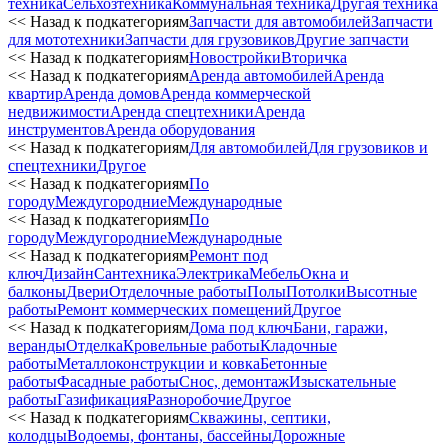
техника
Сельхозтехника
Коммунальная техника
Другая техника
<< Назад к подкатегориям
Запчасти для автомобилей
Запчасти
для мототехники
Запчасти для грузовиков
Другие запчасти
<< Назад к подкатегориям
Новостройки
Вторичка
<< Назад к подкатегориям
Аренда автомобилей
Аренда
квартир
Аренда домов
Аренда коммерческой
недвижимости
Аренда спецтехники
Аренда
инструментов
Аренда оборудования
<< Назад к подкатегориям
Для автомобилей
Для грузовиков и
спецтехники
Другое
<< Назад к подкатегориям
По
городу
Междугородние
Международные
<< Назад к подкатегориям
По
городу
Междугородние
Международные
<< Назад к подкатегориям
Ремонт под
ключ
Дизайн
Сантехника
Электрика
Мебель
Окна и
балконы
Двери
Отделочные работы
Полы
Потолки
Высотные
работы
Ремонт коммерческих помещений
Другое
<< Назад к подкатегориям
Дома под ключ
Бани, гаражи,
веранды
Отделка
Кровельные работы
Кладочные
работы
Металлоконструкции и ковка
Бетонные
работы
Фасадные работы
Снос, демонтаж
Изыскательные
работы
Газификация
Разноробочие
Другое
<< Назад к подкатегориям
Скважины, септики,
колодцы
Водоемы, фонтаны, бассейны
Дорожные