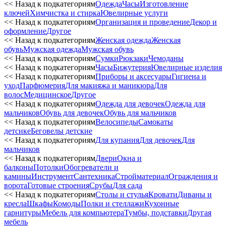
<< Назад к подкатегориям
Одежда
Часы
Изготовление
ключей
Химчистка и стирка
Ювелирные услуги
<< Назад к подкатегориям
Организация и проведение
Декор и
оформление
Другое
<< Назад к подкатегориям
Женская одежда
Женская
обувь
Мужская одежда
Мужская обувь
<< Назад к подкатегориям
Сумки
Рюкзаки
Чемоданы
<< Назад к подкатегориям
Часы
Бижутерия
Ювелирные изделия
<< Назад к подкатегориям
Приборы и аксесуары
Гигиена и
уход
Парфюмерия
Для макияжа и маникюра
Для
волос
Медицинское
Другое
<< Назад к подкатегориям
Одежда для девочек
Одежда для
мальчиков
Обувь для девочек
Обувь для мальчиков
<< Назад к подкатегориям
Велосипеды
Самокаты
детсике
Беговелы детские
<< Назад к подкатегориям
Для купания
Для девочек
Для
мальчиков
<< Назад к подкатегориям
Двери
Окна и
балконы
Потолки
Обогреватели и
камины
Инструмент
Сантехника
Стройматериал
Ограждения и
ворота
Готовые строения
Срубы
Для сада
<< Назад к подкатегориям
Столы и стулья
Кровати
Диваны и
кресла
Шкафы
Комоды
Полки и стеллажи
Кухонные
гарнитуры
Мебель для компьютера
Тумбы, подставки
Другая
мебель