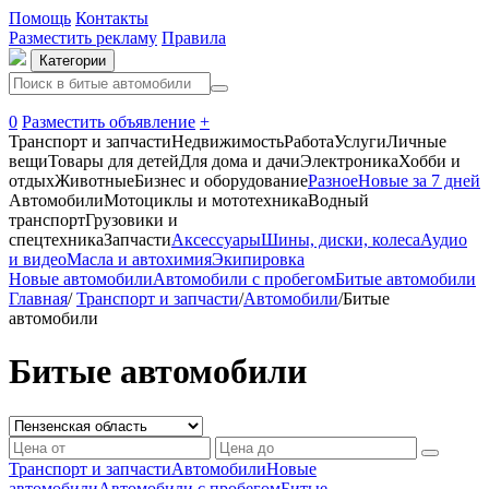
Помощь
Контакты
Разместить рекламу
Правила
Категории
0
Разместить объявление
+
Транспорт и запчасти
Недвижимость
Работа
Услуги
Личные
вещи
Товары для детей
Для дома и дачи
Электроника
Хобби и
отдых
Животные
Бизнес и оборудование
Разное
Новые за 7 дней
Автомобили
Мотоциклы и мототехника
Водный
транспорт
Грузовики и
спецтехника
Запчасти
Аксессуары
Шины, диски, колеса
Аудио
и видео
Масла и автохимия
Экипировка
Новые автомобили
Автомобили с пробегом
Битые автомобили
Главная
/
Транспорт и запчасти
/
Автомобили
/
Битые
автомобили
Битые автомобили
Транспорт и запчасти
Автомобили
Новые
автомобили
Автомобили с пробегом
Битые