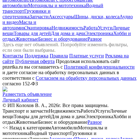
автомобили
Мотоциклы и мототехника
Водный
транспорт
Грузовики и
спецтехника
Запчасти
Аксессуары
Шины, диски, колеса
Аудио
и видео
Масла и
автохимия
Экипировка
Недвижимость
Работа
Услуги
Личные
вещи
Товары для детей
Для дома и дачи
Электроника
Хобби и
отдых
Животные
Бизнес и оборудование
Разное
Здесь еще нет объявлений. Попробуйте изменить фильтры,
если они были выбраны.
Контакты
Поддержка
Правила
Платные услуги
Реклама на
сайте
Публичная оферта
Продолжая использовать сайт
pnzetka.ru вы соглашаетесь с
Политикой конфиденциальности
и даете согласие на обработку персональных данных в
соответствии с
Согласием на обработку персональных данных
согласно 152-ФЗ
Разместить объявление
Личный кабинет
© ИП Колохов В. А., 2026г. Все права защищены.
Транспорт и запчасти
Недвижимость
Работа
Услуги
Личные
вещи
Товары для детей
Для дома и дачи
Электроника
Хобби и
отдых
Животные
Бизнес и оборудование
Разное
<< Назад к категориям
Автомобили
Мотоциклы и
мототехника
Водный транспорт
Грузовики и
спецтехника
Запчасти
Аксессуары
Шины, диски, колеса
Аудио