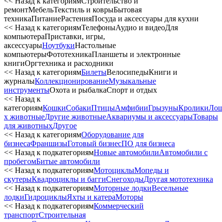
<< Назад к категориям
Строительство и
ремонт
Мебель
Текстиль и ковры
Бытовая
техника
Питание
Растения
Посуда и аксессуары для кухни
<< Назад к категориям
Телефоны
Аудио и видео
Для
компьютера
Приставки, игры,
аксессуары
Ноутбуки
Настольные
компьютеры
Фототехника
Планшеты и электронные
книги
Оргтехника и расходники
<< Назад к категориям
Билеты
Велосипеды
Книги и
журналы
Коллекционирование
Музыкальные
инструменты
Охота и рыбалка
Спорт и отдых
<< Назад к
категориям
Кошки
Собаки
Птицы
Амфибии
Грызуны
Кролики
Ло
х животные
Другие животные
Аквариумы и аксессуары
Товары
для животных
Другое
<< Назад к категориям
Оборудование для
бизнеса
Франшизы
Готовый бизнес
ПО для бизнеса
<< Назад к подкатегориям
Новые автомобили
Автомобили с
пробегом
Битые автомобили
<< Назад к подкатегориям
Мотоциклы
Мопеды и
скутеры
Квадроциклы и багги
Снегоходы
Другая мототехника
<< Назад к подкатегориям
Моторные лодки
Весельные
лодки
Гидроциклы
Яхты и катера
Моторы
<< Назад к подкатегориям
Коммерческий
транспорт
Строительная