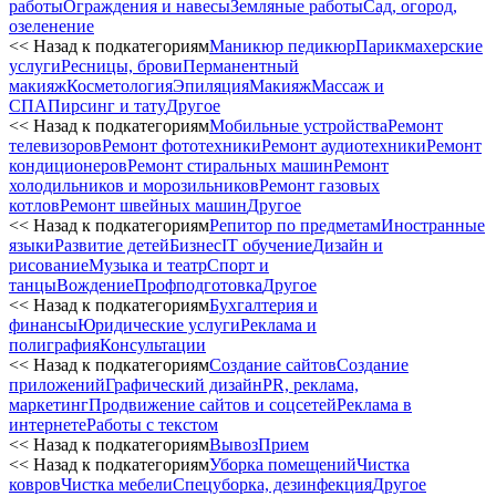
работы
Ограждения и навесы
Земляные работы
Сад, огород,
озеленение
<< Назад к подкатегориям
Маникюр педикюр
Парикмахерские
услуги
Ресницы, брови
Перманентный
макияж
Косметология
Эпиляция
Макияж
Массаж и
СПА
Пирсинг и тату
Другое
<< Назад к подкатегориям
Мобильные устройства
Ремонт
телевизоров
Ремонт фототехники
Ремонт аудиотехники
Ремонт
кондиционеров
Ремонт стиральных машин
Ремонт
холодильников и морозильников
Ремонт газовых
котлов
Ремонт швейных машин
Другое
<< Назад к подкатегориям
Репитор по предметам
Иностранные
языки
Развитие детей
Бизнес
IT обучение
Дизайн и
рисование
Музыка и театр
Спорт и
танцы
Вождение
Профподготовка
Другое
<< Назад к подкатегориям
Бухгалтерия и
финансы
Юридические услуги
Реклама и
полиграфия
Консультации
<< Назад к подкатегориям
Создание сайтов
Создание
приложений
Графический дизайн
PR, реклама,
маркетинг
Продвижение сайтов и соцсетей
Реклама в
интернете
Работы с текстом
<< Назад к подкатегориям
Вывоз
Прием
<< Назад к подкатегориям
Уборка помещений
Чистка
ковров
Чистка мебели
Спецуборка, дезинфекция
Другое