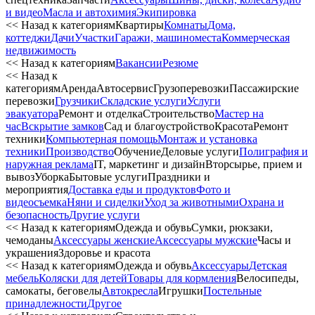
и видео
Масла и автохимия
Экипировка
<< Назад к категориям
Квартиры
Комнаты
Дома,
коттеджи
Дачи
Участки
Гаражи, машиноместа
Коммерческая
недвижимость
<< Назад к категориям
Вакансии
Резюме
<< Назад к
категориям
Аренда
Автосервиc
Грузоперевозки
Пассажирские
перевозки
Грузчики
Складские услуги
Услуги
эвакуатора
Ремонт и отделка
Строительство
Мастер на
час
Вскрытие замков
Сад и благоустройство
Красота
Ремонт
техники
Компьютерная помощь
Монтаж и установка
техники
Производство
Обучение
Деловые услуги
Полиграфия и
наружная реклама
IT, маркетинг и дизайн
Вторсырье, прием и
вывоз
Уборка
Бытовые услуги
Праздники и
мероприятия
Доставка еды и продуктов
Фото и
видеосъемка
Няни и сиделки
Уход за животными
Охрана и
безопасность
Другие услуги
<< Назад к категориям
Одежда и обувь
Сумки, рюкзаки,
чемоданы
Аксессуары женские
Аксессуары мужские
Часы и
украшения
Здоровье и красота
<< Назад к категориям
Одежда и обувь
Аксессуары
Детская
мебель
Коляски для детей
Товары для кормления
Велосипеды,
самокаты, беговелы
Автокресла
Игрушки
Постельные
принадлежности
Другое