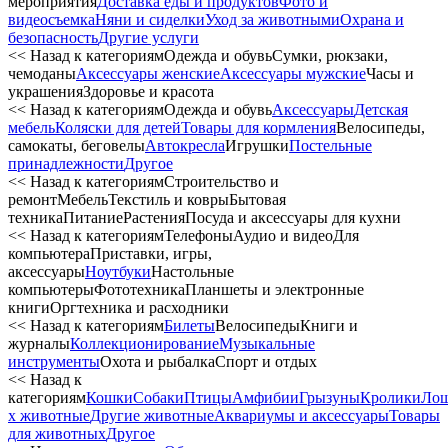
мероприятия
Доставка еды и продуктов
Фото и
видеосъемка
Няни и сиделки
Уход за животными
Охрана и
безопасность
Другие услуги
<< Назад к категориям
Одежда и обувь
Сумки, рюкзаки,
чемоданы
Аксессуары женские
Аксессуары мужские
Часы и
украшения
Здоровье и красота
<< Назад к категориям
Одежда и обувь
Аксессуары
Детская
мебель
Коляски для детей
Товары для кормления
Велосипеды,
самокаты, беговелы
Автокресла
Игрушки
Постельные
принадлежности
Другое
<< Назад к категориям
Строительство и
ремонт
Мебель
Текстиль и ковры
Бытовая
техника
Питание
Растения
Посуда и аксессуары для кухни
<< Назад к категориям
Телефоны
Аудио и видео
Для
компьютера
Приставки, игры,
аксессуары
Ноутбуки
Настольные
компьютеры
Фототехника
Планшеты и электронные
книги
Оргтехника и расходники
<< Назад к категориям
Билеты
Велосипеды
Книги и
журналы
Коллекционирование
Музыкальные
инструменты
Охота и рыбалка
Спорт и отдых
<< Назад к
категориям
Кошки
Собаки
Птицы
Амфибии
Грызуны
Кролики
Ло
х животные
Другие животные
Аквариумы и аксессуары
Товары
для животных
Другое