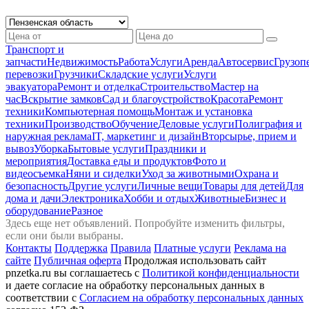
Транспорт и
запчасти
Недвижимость
Работа
Услуги
Аренда
Автосервиc
Грузоп
перевозки
Грузчики
Складские услуги
Услуги
эвакуатора
Ремонт и отделка
Строительство
Мастер на
час
Вскрытие замков
Сад и благоустройство
Красота
Ремонт
техники
Компьютерная помощь
Монтаж и установка
техники
Производство
Обучение
Деловые услуги
Полиграфия и
наружная реклама
IT, маркетинг и дизайн
Вторсырье, прием и
вывоз
Уборка
Бытовые услуги
Праздники и
мероприятия
Доставка еды и продуктов
Фото и
видеосъемка
Няни и сиделки
Уход за животными
Охрана и
безопасность
Другие услуги
Личные вещи
Товары для детей
Для
дома и дачи
Электроника
Хобби и отдых
Животные
Бизнес и
оборудование
Разное
Здесь еще нет объявлений. Попробуйте изменить фильтры,
если они были выбраны.
Контакты
Поддержка
Правила
Платные услуги
Реклама на
сайте
Публичная оферта
Продолжая использовать сайт
pnzetka.ru вы соглашаетесь с
Политикой конфиденциальности
и даете согласие на обработку персональных данных в
соответствии с
Согласием на обработку персональных данных