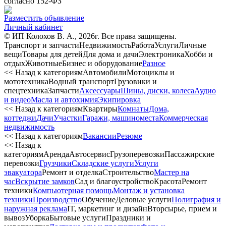
согласно 152-ФЗ
Разместить объявление
Личный кабинет
© ИП Колохов В. А., 2026г. Все права защищены.
Транспорт и запчасти
Недвижимость
Работа
Услуги
Личные
вещи
Товары для детей
Для дома и дачи
Электроника
Хобби и
отдых
Животные
Бизнес и оборудование
Разное
<< Назад к категориям
Автомобили
Мотоциклы и
мототехника
Водный транспорт
Грузовики и
спецтехника
Запчасти
Аксессуары
Шины, диски, колеса
Аудио
и видео
Масла и автохимия
Экипировка
<< Назад к категориям
Квартиры
Комнаты
Дома,
коттеджи
Дачи
Участки
Гаражи, машиноместа
Коммерческая
недвижимость
<< Назад к категориям
Вакансии
Резюме
<< Назад к
категориям
Аренда
Автосервиc
Грузоперевозки
Пассажирские
перевозки
Грузчики
Складские услуги
Услуги
эвакуатора
Ремонт и отделка
Строительство
Мастер на
час
Вскрытие замков
Сад и благоустройство
Красота
Ремонт
техники
Компьютерная помощь
Монтаж и установка
техники
Производство
Обучение
Деловые услуги
Полиграфия и
наружная реклама
IT, маркетинг и дизайн
Вторсырье, прием и
вывоз
Уборка
Бытовые услуги
Праздники и