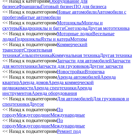
<< Назад к категориям
Оборудование для
бизнеса
Франшизы
Готовый бизнес
ПО для бизнеса
<< Назад к подкатегориям
Новые автомобили
Автомобили с
пробегом
Битые автомобили
<< Назад к подкатегориям
Мотоциклы
Мопеды и
скутеры
Квадроциклы и багги
Снегоходы
Другая мототехника
<< Назад к подкатегориям
Моторные лодки
Весельные
лодки
Гидроциклы
Яхты и катера
Моторы
<< Назад к подкатегориям
Коммерческий
транспорт
Строительная
техника
Сельхозтехника
Коммунальная техника
Другая техника
<< Назад к подкатегориям
Запчасти для автомобилей
Запчасти
для мототехники
Запчасти для грузовиков
Другие запчасти
<< Назад к подкатегориям
Новостройки
Вторичка
<< Назад к подкатегориям
Аренда автомобилей
Аренда
квартир
Аренда домов
Аренда коммерческой
недвижимости
Аренда спецтехники
Аренда
инструментов
Аренда оборудования
<< Назад к подкатегориям
Для автомобилей
Для грузовиков и
спецтехники
Другое
<< Назад к подкатегориям
По
городу
Междугородние
Международные
<< Назад к подкатегориям
По
городу
Междугородние
Международные
<< Назад к подкатегориям
Ремонт под