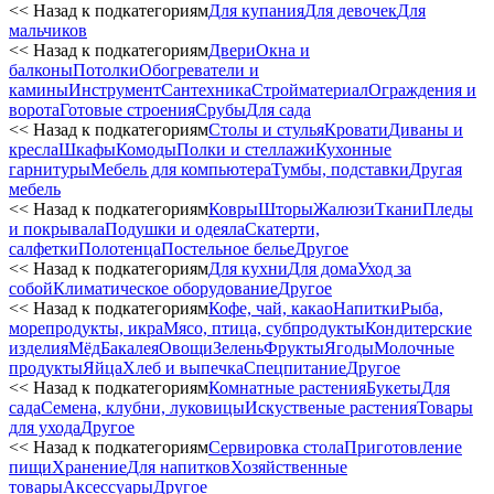
<< Назад к подкатегориям
Для купания
Для девочек
Для
мальчиков
<< Назад к подкатегориям
Двери
Окна и
балконы
Потолки
Обогреватели и
камины
Инструмент
Сантехника
Стройматериал
Ограждения и
ворота
Готовые строения
Срубы
Для сада
<< Назад к подкатегориям
Столы и стулья
Кровати
Диваны и
кресла
Шкафы
Комоды
Полки и стеллажи
Кухонные
гарнитуры
Мебель для компьютера
Тумбы, подставки
Другая
мебель
<< Назад к подкатегориям
Ковры
Шторы
Жалюзи
Ткани
Пледы
и покрывала
Подушки и одеяла
Скатерти,
салфетки
Полотенца
Постельное белье
Другое
<< Назад к подкатегориям
Для кухни
Для дома
Уход за
собой
Климатическое оборудование
Другое
<< Назад к подкатегориям
Кофе, чай, какао
Напитки
Рыба,
морепродукты, икра
Мясо, птица, субпродукты
Кондитерские
изделия
Мёд
Бакалея
Овощи
Зелень
Фрукты
Ягоды
Молочные
продукты
Яйца
Хлеб и выпечка
Спецпитание
Другое
<< Назад к подкатегориям
Комнатные растения
Букеты
Для
сада
Семена, клубни, луковицы
Искуственые растения
Товары
для ухода
Другое
<< Назад к подкатегориям
Сервировка стола
Приготовление
пищи
Хранение
Для напитков
Хозяйственные
товары
Аксессуары
Другое