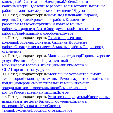
ключ
Дизайн
Сантехника
Электрика
Мебель
Окна и
балконы
Двери
Отделочные работы
Полы
Потолки
Высотные
работы
Ремонт коммерческих помещений
Другое
<< Назад к подкатегориям
Дома под ключ
Бани, гаражи,
веранды
Отделка
Кровельные работы
Кладочные
работы
Металлоконструкции и ковка
Бетонные
работы
Фасадные работы
Снос, демонтаж
Изыскательные
работы
Газификация
Разноробочие
Другое
<< Назад к подкатегориям
Скважины, септики,
колодцы
Водоемы, фонтаны, бассейны
Дорожные
работы
Ограждения и навесы
Земляные работы
Сад, огород,
озеленение
<< Назад к подкатегориям
Маникюр педикюр
Парикмахерские
услуги
Ресницы, брови
Перманентный
макияж
Косметология
Эпиляция
Макияж
Массаж и
СПА
Пирсинг и тату
Другое
<< Назад к подкатегориям
Мобильные устройства
Ремонт
телевизоров
Ремонт фототехники
Ремонт аудиотехники
Ремонт
кондиционеров
Ремонт стиральных машин
Ремонт
холодильников и морозильников
Ремонт газовых
котлов
Ремонт швейных машин
Другое
<< Назад к подкатегориям
Репитор по предметам
Иностранные
языки
Развитие детей
Бизнес
IT обучение
Дизайн и
рисование
Музыка и театр
Спорт и
танцы
Вождение
Профподготовка
Другое