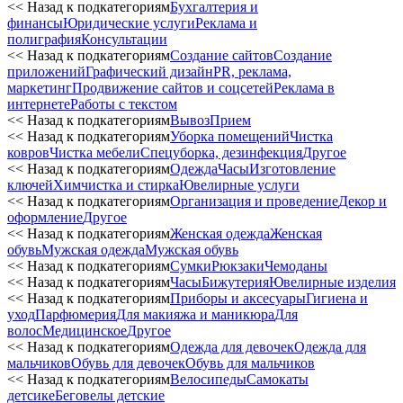
<< Назад к подкатегориям
Бухгалтерия и
финансы
Юридические услуги
Реклама и
полиграфия
Консультации
<< Назад к подкатегориям
Создание сайтов
Создание
приложений
Графический дизайн
PR, реклама,
маркетинг
Продвижение сайтов и соцсетей
Реклама в
интернете
Работы с текстом
<< Назад к подкатегориям
Вывоз
Прием
<< Назад к подкатегориям
Уборка помещений
Чистка
ковров
Чистка мебели
Спецуборка, дезинфекция
Другое
<< Назад к подкатегориям
Одежда
Часы
Изготовление
ключей
Химчистка и стирка
Ювелирные услуги
<< Назад к подкатегориям
Организация и проведение
Декор и
оформление
Другое
<< Назад к подкатегориям
Женская одежда
Женская
обувь
Мужская одежда
Мужская обувь
<< Назад к подкатегориям
Сумки
Рюкзаки
Чемоданы
<< Назад к подкатегориям
Часы
Бижутерия
Ювелирные изделия
<< Назад к подкатегориям
Приборы и аксесуары
Гигиена и
уход
Парфюмерия
Для макияжа и маникюра
Для
волос
Медицинское
Другое
<< Назад к подкатегориям
Одежда для девочек
Одежда для
мальчиков
Обувь для девочек
Обувь для мальчиков
<< Назад к подкатегориям
Велосипеды
Самокаты
детсике
Беговелы детские