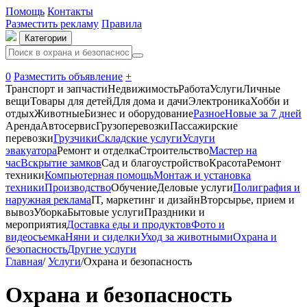
Помощь
Контакты
Разместить рекламу
Правила
Категории
0
Разместить объявление
+
Транспорт и запчасти
Недвижимость
Работа
Услуги
Личные
вещи
Товары для детей
Для дома и дачи
Электроника
Хобби и
отдых
Животные
Бизнес и оборудование
Разное
Новые за 7 дней
Аренда
Автосервиc
Грузоперевозки
Пассажирские
перевозки
Грузчики
Складские услуги
Услуги
эвакуатора
Ремонт и отделка
Строительство
Мастер на
час
Вскрытие замков
Сад и благоустройство
Красота
Ремонт
техники
Компьютерная помощь
Монтаж и установка
техники
Производство
Обучение
Деловые услуги
Полиграфия и
наружная реклама
IT, маркетинг и дизайн
Вторсырье, прием и
вывоз
Уборка
Бытовые услуги
Праздники и
мероприятия
Доставка еды и продуктов
Фото и
видеосъемка
Няни и сиделки
Уход за животными
Охрана и
безопасность
Другие услуги
Главная
/
Услуги
/
Охрана и безопасность
Охрана и безопасность