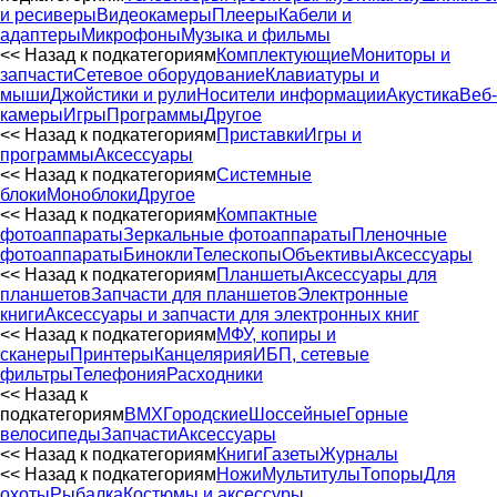
и ресиверы
Видеокамеры
Плееры
Кабели и
адаптеры
Микрофоны
Музыка и фильмы
<< Назад к подкатегориям
Комплектующие
Мониторы и
запчасти
Сетевое оборудование
Клавиатуры и
мыши
Джойстики и рули
Носители информации
Акустика
Веб-
камеры
Игры
Программы
Другое
<< Назад к подкатегориям
Приставки
Игры и
программы
Аксессуары
<< Назад к подкатегориям
Системные
блоки
Моноблоки
Другое
<< Назад к подкатегориям
Компактные
фотоаппараты
Зеркальные фотоаппараты
Пленочные
фотоаппараты
Бинокли
Телескопы
Объективы
Аксессуары
<< Назад к подкатегориям
Планшеты
Аксессуары для
планшетов
Запчасти для планшетов
Электронные
книги
Аксессуары и запчасти для электронных книг
<< Назад к подкатегориям
МФУ, копиры и
сканеры
Принтеры
Канцелярия
ИБП, сетевые
фильтры
Телефония
Расходники
<< Назад к
подкатегориям
BMX
Городские
Шоссейные
Горные
велосипеды
Запчасти
Аксессуары
<< Назад к подкатегориям
Книги
Газеты
Журналы
<< Назад к подкатегориям
Ножи
Мультитулы
Топоры
Для
охоты
Рыбалка
Костюмы и аксессуры