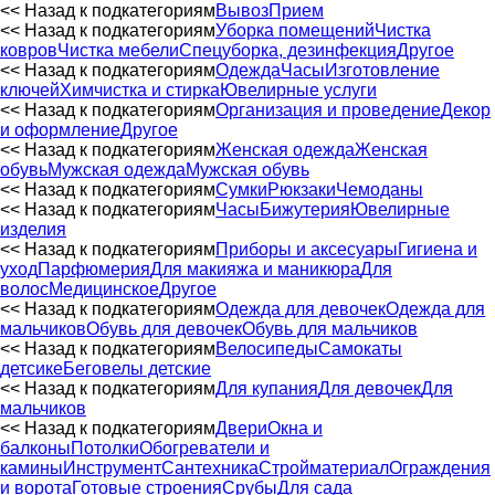
<< Назад к подкатегориям
Вывоз
Прием
<< Назад к подкатегориям
Уборка помещений
Чистка
ковров
Чистка мебели
Спецуборка, дезинфекция
Другое
<< Назад к подкатегориям
Одежда
Часы
Изготовление
ключей
Химчистка и стирка
Ювелирные услуги
<< Назад к подкатегориям
Организация и проведение
Декор
и оформление
Другое
<< Назад к подкатегориям
Женская одежда
Женская
обувь
Мужская одежда
Мужская обувь
<< Назад к подкатегориям
Сумки
Рюкзаки
Чемоданы
<< Назад к подкатегориям
Часы
Бижутерия
Ювелирные
изделия
<< Назад к подкатегориям
Приборы и аксесуары
Гигиена и
уход
Парфюмерия
Для макияжа и маникюра
Для
волос
Медицинское
Другое
<< Назад к подкатегориям
Одежда для девочек
Одежда для
мальчиков
Обувь для девочек
Обувь для мальчиков
<< Назад к подкатегориям
Велосипеды
Самокаты
детсике
Беговелы детские
<< Назад к подкатегориям
Для купания
Для девочек
Для
мальчиков
<< Назад к подкатегориям
Двери
Окна и
балконы
Потолки
Обогреватели и
камины
Инструмент
Сантехника
Стройматериал
Ограждения
и ворота
Готовые строения
Срубы
Для сада