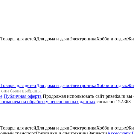
и
Товары для детей
Для дома и дачи
Электроника
Хобби и отдых
Жи
и
Товары для детей
Для дома и дачи
Электроника
Хобби и отдых
Жи
и они были выбраны.
те
Публичная оферта
Продолжая использовать сайт pnzetka.ru вы
Согласием на обработку персональных данных
согласно 152-ФЗ
и
Товары для детей
Для дома и дачи
Электроника
Хобби и отдых
Жи
одный транспорт
Грузовики и спецтехника
Запчасти
Аксессуары
Ш