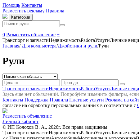
Помощь
Контакты
Разместить рекламу
Правила
Категории
0
Разместить объявление
+
Транспорт и запчасти
Недвижимость
Работа
Услуги
Личные вещ
Главная
/
Для компьютера
/
Джойстики и рули
/
Рули
Рули
Транспорт и запчасти
Недвижимость
Работа
Услуги
Личные вещ
Здесь еще нет объявлений. Попробуйте изменить фильтры, есл
Контакты
Поддержка
Правила
Платные услуги
Реклама на сай
согласие на обработку персональных данных в соответствии с
Разместить объявление
Личный кабинет
© ИП Колохов В. А., 2026г. Все права защищены.
Транспорт и запчасти
Недвижимость
Работа
Услуги
Личные вещ
<< Назад к категориям
Автомобили
Мотоциклы и мототехника
В