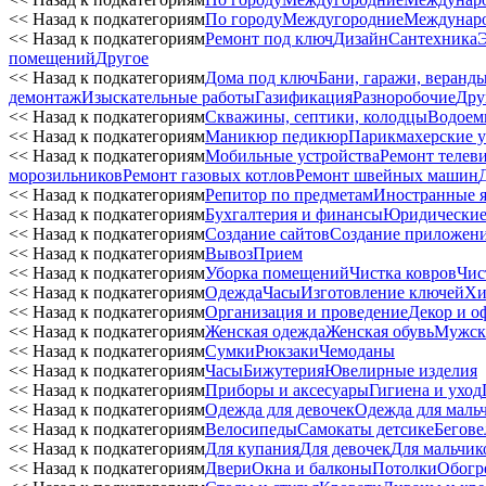
<< Назад к подкатегориям
По городу
Междугородние
Междунар
<< Назад к подкатегориям
Ремонт под ключ
Дизайн
Сантехника
помещений
Другое
<< Назад к подкатегориям
Дома под ключ
Бани, гаражи, веранд
демонтаж
Изыскательные работы
Газификация
Разноробочие
Дру
<< Назад к подкатегориям
Скважины, септики, колодцы
Водоем
<< Назад к подкатегориям
Маникюр педикюр
Парикмахерские у
<< Назад к подкатегориям
Мобильные устройства
Ремонт телев
морозильников
Ремонт газовых котлов
Ремонт швейных машин
<< Назад к подкатегориям
Репитор по предметам
Иностранные 
<< Назад к подкатегориям
Бухгалтерия и финансы
Юридические
<< Назад к подкатегориям
Создание сайтов
Создание приложен
<< Назад к подкатегориям
Вывоз
Прием
<< Назад к подкатегориям
Уборка помещений
Чистка ковров
Чис
<< Назад к подкатегориям
Одежда
Часы
Изготовление ключей
Хи
<< Назад к подкатегориям
Организация и проведение
Декор и о
<< Назад к подкатегориям
Женская одежда
Женская обувь
Мужск
<< Назад к подкатегориям
Сумки
Рюкзаки
Чемоданы
<< Назад к подкатегориям
Часы
Бижутерия
Ювелирные изделия
<< Назад к подкатегориям
Приборы и аксесуары
Гигиена и уход
<< Назад к подкатегориям
Одежда для девочек
Одежда для маль
<< Назад к подкатегориям
Велосипеды
Самокаты детсике
Бегове
<< Назад к подкатегориям
Для купания
Для девочек
Для мальчик
<< Назад к подкатегориям
Двери
Окна и балконы
Потолки
Обогр