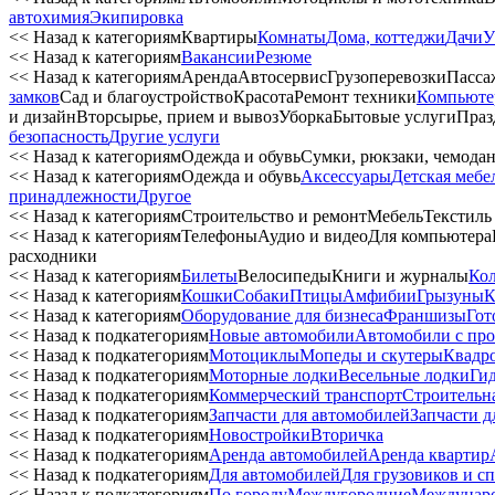
автохимия
Экипировка
<< Назад к категориям
Квартиры
Комнаты
Дома, коттеджи
Дачи
У
<< Назад к категориям
Вакансии
Резюме
<< Назад к категориям
Аренда
Автосервиc
Грузоперевозки
Пасса
замков
Сад и благоустройство
Красота
Ремонт техники
Компьюте
и дизайн
Вторсырье, прием и вывоз
Уборка
Бытовые услуги
Праз
безопасность
Другие услуги
<< Назад к категориям
Одежда и обувь
Сумки, рюкзаки, чемода
<< Назад к категориям
Одежда и обувь
Аксессуары
Детская мебе
принадлежности
Другое
<< Назад к категориям
Строительство и ремонт
Мебель
Текстиль
<< Назад к категориям
Телефоны
Аудио и видео
Для компьютера
расходники
<< Назад к категориям
Билеты
Велосипеды
Книги и журналы
Ко
<< Назад к категориям
Кошки
Собаки
Птицы
Амфибии
Грызуны
К
<< Назад к категориям
Оборудование для бизнеса
Франшизы
Гот
<< Назад к подкатегориям
Новые автомобили
Автомобили с пр
<< Назад к подкатегориям
Мотоциклы
Мопеды и скутеры
Квадр
<< Назад к подкатегориям
Моторные лодки
Весельные лодки
Ги
<< Назад к подкатегориям
Коммерческий транспорт
Строительн
<< Назад к подкатегориям
Запчасти для автомобилей
Запчасти д
<< Назад к подкатегориям
Новостройки
Вторичка
<< Назад к подкатегориям
Аренда автомобилей
Аренда квартир
<< Назад к подкатегориям
Для автомобилей
Для грузовиков и с
<< Назад к подкатегориям
По городу
Междугородние
Междунар