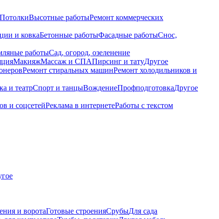
Потолки
Высотные работы
Ремонт коммерческих
ции и ковка
Бетонные работы
Фасадные работы
Снос,
мляные работы
Сад, огород, озеленение
яция
Макияж
Массаж и СПА
Пирсинг и тату
Другое
онеров
Ремонт стиральных машин
Ремонт холодильников и
а и театр
Спорт и танцы
Вождение
Профподготовка
Другое
ов и соцсетей
Реклама в интернете
Работы с текстом
угое
ения и ворота
Готовые строения
Срубы
Для сада