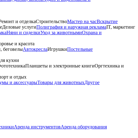
Ремонт и отделка
Строительство
Мастер на час
Вскрытие
е
Деловые услуги
Полиграфия и наружная реклама
IT, маркетинг
мка
Няни и сиделки
Уход за животными
Охрана и
оровье и красота
, беговелы
Автокресла
Игрушки
Постельные
для кухни
ототехника
Планшеты и электронные книги
Оргтехника и
орт и отдых
умы и аксессуары
Товары для животных
Другое
ехники
Аренда инструментов
Аренда оборудования