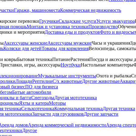
частки
Гаражи, машиноместа
Коммерческая недвижимость
жирские перевозки
Грузчики
Складские услуги
Услуги эвакуатора
рная помощь
Монтаж и установка техники
Производство
Обучени
дники и мероприятия
Доставка еды и продуктов
Фото и видеосъе
ны
Аксессуары женские
Аксессуары мужские
Часы и украшения
Зд
ль
Коляски для детей
Товары для кормления
Велосипеды, самокаты
 и ковры
Бытовая техника
Питание
Растения
Посуда и аксессуары 
Приставки, игры, аксессуары
Ноутбуки
Настольные компьютеры
Ф
ллекционирование
Музыкальные инструменты
Охота и рыбалка
Сп
ролики
Лошади
Рептилии
С/х животные
Другие животные
Аквари
овый бизнес
ПО для бизнеса
обегом
Битые автомобили
оциклы и багги
Снегоходы
Другая мототехника
дроциклы
Яхты и катера
Моторы
ая техника
Сельхозтехника
Коммунальная техника
Другая техника
ля мототехники
Запчасти для грузовиков
Другие запчасти
Аренда домов
Аренда коммерческой недвижимости
Аренда спецт
пецтехники
Другое
одные