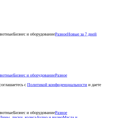
вотные
Бизнес и оборудование
Разное
Новые за 7 дней
вотные
Бизнес и оборудование
Разное
 соглашаетесь с
Политикой конфиденциальности
и даете
вотные
Бизнес и оборудование
Разное
ины, диски, колеса
Аудио и видео
Масла и