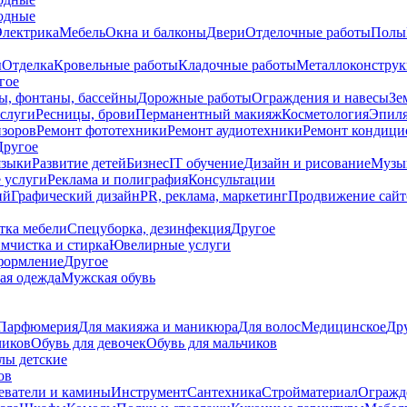
одные
Электрика
Мебель
Окна и балконы
Двери
Отделочные работы
Полы
ы
Отделка
Кровельные работы
Кладочные работы
Металлоконструк
гое
ы, фонтаны, бассейны
Дорожные работы
Ограждения и навесы
Зе
слуги
Ресницы, брови
Перманентный макияж
Косметология
Эпил
изоров
Ремонт фототехники
Ремонт аудиотехники
Ремонт кондици
Другое
языки
Развитие детей
Бизнес
IT обучение
Дизайн и рисование
Музык
 услуги
Реклама и полиграфия
Консультации
ий
Графический дизайн
PR, реклама, маркетинг
Продвижение сайт
тка мебели
Спецуборка, дезинфекция
Другое
мчистка и стирка
Ювелирные услуги
формление
Другое
ая одежда
Мужская обувь
Парфюмерия
Для макияжа и маникюра
Для волос
Медицинское
Др
чиков
Обувь для девочек
Обувь для мальчиков
лы детские
ов
еватели и камины
Инструмент
Сантехника
Стройматериал
Огражд