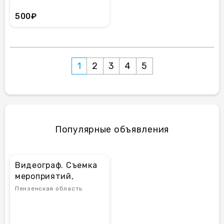
500₽
1
2
3
4
5
Популярные объявления
Видеограф. Съемка
мероприятий,
рекламы, reels
Пензенская область