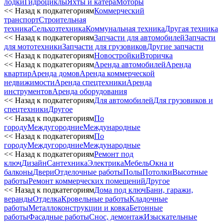
лодки
Гидроциклы
Яхты и катера
Моторы
<< Назад к подкатегориям
Коммерческий
транспорт
Строительная
техника
Сельхозтехника
Коммунальная техника
Другая техника
<< Назад к подкатегориям
Запчасти для автомобилей
Запчасти
для мототехники
Запчасти для грузовиков
Другие запчасти
<< Назад к подкатегориям
Новостройки
Вторичка
<< Назад к подкатегориям
Аренда автомобилей
Аренда
квартир
Аренда домов
Аренда коммерческой
недвижимости
Аренда спецтехники
Аренда
инструментов
Аренда оборудования
<< Назад к подкатегориям
Для автомобилей
Для грузовиков и
спецтехники
Другое
<< Назад к подкатегориям
По
городу
Междугородние
Международные
<< Назад к подкатегориям
По
городу
Междугородние
Международные
<< Назад к подкатегориям
Ремонт под
ключ
Дизайн
Сантехника
Электрика
Мебель
Окна и
балконы
Двери
Отделочные работы
Полы
Потолки
Высотные
работы
Ремонт коммерческих помещений
Другое
<< Назад к подкатегориям
Дома под ключ
Бани, гаражи,
веранды
Отделка
Кровельные работы
Кладочные
работы
Металлоконструкции и ковка
Бетонные
работы
Фасадные работы
Снос, демонтаж
Изыскательные