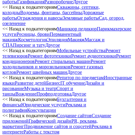
работы
Газификация
Разноробочие
Другое
<< Назад к подкатегориям
Скважины, септики,
колодцы
Водоемы, фонтаны, бассейны
Дорожные
работы
Ограждения и навесы
Земляные работы
Сад, огород,
озеленение
<< Назад к подкатегориям
Маникюр педикюр
Парикмахерские
услуги
Ресницы, брови
Перманентный
макияж
Косметология
Эпиляция
Макияж
Массаж и
СПА
Пирсинг и тату
Другое
<< Назад к подкатегориям
Мобильные устройства
Ремонт
телевизоров
Ремонт фототехники
Ремонт аудиотехники
Ремонт
кондиционеров
Ремонт стиральных машин
Ремонт
холодильников и морозильников
Ремонт газовых
котлов
Ремонт швейных машин
Другое
<< Назад к подкатегориям
Репитор по предметам
Иностранные
языки
Развитие детей
Бизнес
IT обучение
Дизайн и
рисование
Музыка и театр
Спорт и
танцы
Вождение
Профподготовка
Другое
<< Назад к подкатегориям
Бухгалтерия и
финансы
Юридические услуги
Реклама и
полиграфия
Консультации
<< Назад к подкатегориям
Создание сайтов
Создание
приложений
Графический дизайн
PR, реклама,
маркетинг
Продвижение сайтов и соцсетей
Реклама в
интернете
Работы с текстом