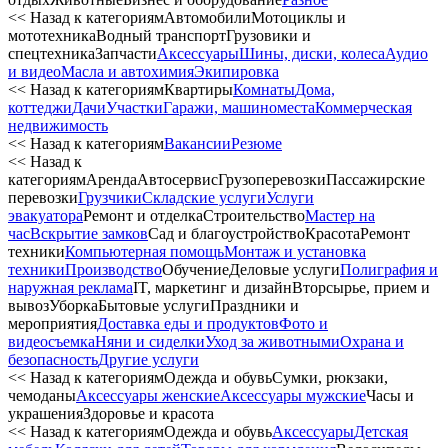
<< Назад к категориям
Автомобили
Мотоциклы и
мототехника
Водный транспорт
Грузовики и
спецтехника
Запчасти
Аксессуары
Шины, диски, колеса
Аудио
и видео
Масла и автохимия
Экипировка
<< Назад к категориям
Квартиры
Комнаты
Дома,
коттеджи
Дачи
Участки
Гаражи, машиноместа
Коммерческая
недвижимость
<< Назад к категориям
Вакансии
Резюме
<< Назад к
категориям
Аренда
Автосервиc
Грузоперевозки
Пассажирские
перевозки
Грузчики
Складские услуги
Услуги
эвакуатора
Ремонт и отделка
Строительство
Мастер на
час
Вскрытие замков
Сад и благоустройство
Красота
Ремонт
техники
Компьютерная помощь
Монтаж и установка
техники
Производство
Обучение
Деловые услуги
Полиграфия и
наружная реклама
IT, маркетинг и дизайн
Вторсырье, прием и
вывоз
Уборка
Бытовые услуги
Праздники и
мероприятия
Доставка еды и продуктов
Фото и
видеосъемка
Няни и сиделки
Уход за животными
Охрана и
безопасность
Другие услуги
<< Назад к категориям
Одежда и обувь
Сумки, рюкзаки,
чемоданы
Аксессуары женские
Аксессуары мужские
Часы и
украшения
Здоровье и красота
<< Назад к категориям
Одежда и обувь
Аксессуары
Детская