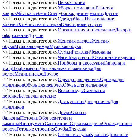
<< Назад к подкатегориям
Вывоз
Прием
<< Назад к подкатегориям
Уборка помещений
Чистка
ковров
Чистка мебели
Спецуборка, дезинфекция
Другое
<< Назад к подкатегориям
Одежда
Часы
Изготовление
ключей
Химчистка и стирка
Ювелирные услуги
<< Назад к подкатегориям
Организация и проведение
Декор и
оформление
Другое
<< Назад к подкатегориям
Женская одежда
Женская
обувь
Мужская одежда
Мужская обувь
<< Назад к подкатегориям
Сумки
Рюкзаки
Чемоданы
<< Назад к подкатегориям
Часы
Бижутерия
Ювелирные изделия
<< Назад к подкатегориям
Приборы и аксесуары
Гигиена и
уход
Парфюмерия
Для макияжа и маникюра
Для
волос
Медицинское
Другое
<< Назад к подкатегориям
Одежда для девочек
Одежда для
мальчиков
Обувь для девочек
Обувь для мальчиков
<< Назад к подкатегориям
Велосипеды
Самокаты
детсике
Беговелы детские
<< Назад к подкатегориям
Для купания
Для девочек
Для
мальчиков
<< Назад к подкатегориям
Двери
Окна и
балконы
Потолки
Обогреватели и
камины
Инструмент
Сантехника
Стройматериал
Ограждения и
ворота
Готовые строения
Срубы
Для сада
<< Назад к подкатегориям
Столы и стулья
Кровати
Диваны и