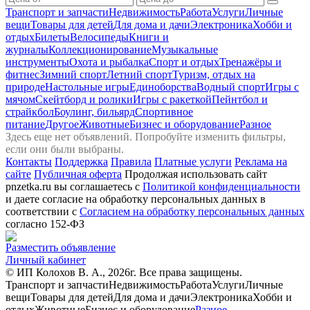
Транспорт и запчасти
Недвижимость
Работа
Услуги
Личные
вещи
Товары для детей
Для дома и дачи
Электроника
Хобби и
отдых
Билеты
Велосипеды
Книги и
журналы
Коллекционирование
Музыкальные
инструменты
Охота и рыбалка
Спорт и отдых
Тренажёры и
фитнес
Зимний спорт
Летний спорт
Туризм, отдых на
природе
Настольные игры
Единоборства
Водный спорт
Игры с
мячом
Скейтборд и ролики
Игры с ракеткой
Пейнтбол и
страйкбол
Боулинг, бильярд
Спортивное
питание
Другое
Животные
Бизнес и оборудование
Разное
Здесь еще нет объявлений. Попробуйте изменить фильтры,
если они были выбраны.
Контакты
Поддержка
Правила
Платные услуги
Реклама на
сайте
Публичная оферта
Продолжая использовать сайт
pnzetka.ru вы соглашаетесь с
Политикой конфиденциальности
и даете согласие на обработку персональных данных в
соответствии с
Согласием на обработку персональных данных
согласно 152-ФЗ
Разместить объявление
Личный кабинет
© ИП Колохов В. А., 2026г. Все права защищены.
Транспорт и запчасти
Недвижимость
Работа
Услуги
Личные
вещи
Товары для детей
Для дома и дачи
Электроника
Хобби и
отдых
Животные
Бизнес и оборудование
Разное