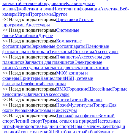
запчасти
Сетевое оборудование
Клавиатуры и
мыши
Джойстики и рули
Носители информации
Акустика
Веб-
камеры
Игры
Программы
Другое
<< Назад к подкатегориям
Приставки
Игры и
программы
Аксессуары
<< Назад к подкатегориям
Системные
блоки
Моноблоки
Другое
<< Назад к подкатегориям
Компактные
фотоаппараты
Зеркальные фотоаппараты
Пленочные
фотоаппараты
Бинокли
Телескопы
Объективы
Аксессуары
<< Назад к подкатегориям
Планшеты
Аксессуары для
планшетов
Запчасти для планшетов
Электронные
книги
Аксессуары и запчасти для электронных книг
<< Назад к подкатегориям
МФУ, копиры и
сканеры
Принтеры
Канцелярия
ИБП, сетевые
фильтры
Телефония
Расходники
<< Назад к подкатегориям
BMX
Городские
Шоссейные
Горные
велосипеды
Запчасти
Аксессуары
<< Назад к подкатегориям
Книги
Газеты
Журналы
<< Назад к подкатегориям
Ножи
Мультитулы
Топоры
Для
охоты
Рыбалка
Костюмы и аксессуры
<< Назад к подкатегориям
Тренажёры и фитнес
Зимний
спорт
Летний спорт
Туризм, отдых на природе
Настольные
игры
Единоборства
Водный спорт
Игры с мячом
Скейтборд и
ролики
Игры с ракеткой
Пейнтбол и страйкбол
Боулинг,