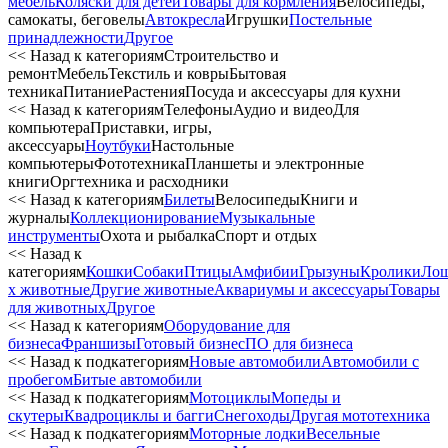
мебель
Коляски для детей
Товары для кормления
Велосипеды,
самокаты, беговелы
Автокресла
Игрушки
Постельные
принадлежности
Другое
<< Назад к категориям
Строительство и
ремонт
Мебель
Текстиль и ковры
Бытовая
техника
Питание
Растения
Посуда и аксессуары для кухни
<< Назад к категориям
Телефоны
Аудио и видео
Для
компьютера
Приставки, игры,
аксессуары
Ноутбуки
Настольные
компьютеры
Фототехника
Планшеты и электронные
книги
Оргтехника и расходники
<< Назад к категориям
Билеты
Велосипеды
Книги и
журналы
Коллекционирование
Музыкальные
инструменты
Охота и рыбалка
Спорт и отдых
<< Назад к
категориям
Кошки
Собаки
Птицы
Амфибии
Грызуны
Кролики
Ло
х животные
Другие животные
Аквариумы и аксессуары
Товары
для животных
Другое
<< Назад к категориям
Оборудование для
бизнеса
Франшизы
Готовый бизнес
ПО для бизнеса
<< Назад к подкатегориям
Новые автомобили
Автомобили с
пробегом
Битые автомобили
<< Назад к подкатегориям
Мотоциклы
Мопеды и
скутеры
Квадроциклы и багги
Снегоходы
Другая мототехника
<< Назад к подкатегориям
Моторные лодки
Весельные