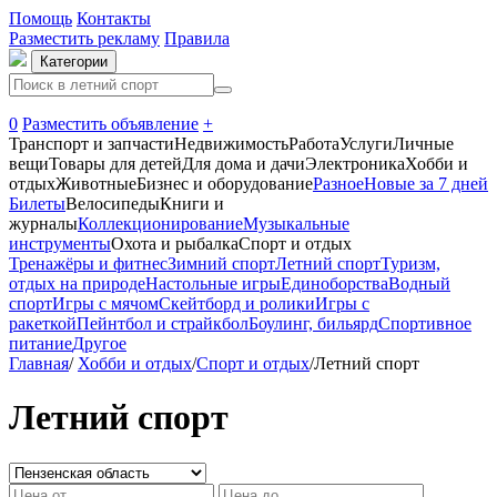
Помощь
Контакты
Разместить рекламу
Правила
Категории
0
Разместить объявление
+
Транспорт и запчасти
Недвижимость
Работа
Услуги
Личные
вещи
Товары для детей
Для дома и дачи
Электроника
Хобби и
отдых
Животные
Бизнес и оборудование
Разное
Новые за 7 дней
Билеты
Велосипеды
Книги и
журналы
Коллекционирование
Музыкальные
инструменты
Охота и рыбалка
Спорт и отдых
Тренажёры и фитнес
Зимний спорт
Летний спорт
Туризм,
отдых на природе
Настольные игры
Единоборства
Водный
спорт
Игры с мячом
Скейтборд и ролики
Игры с
ракеткой
Пейнтбол и страйкбол
Боулинг, бильярд
Спортивное
питание
Другое
Главная
/
Хобби и отдых
/
Спорт и отдых
/
Летний спорт
Летний спорт