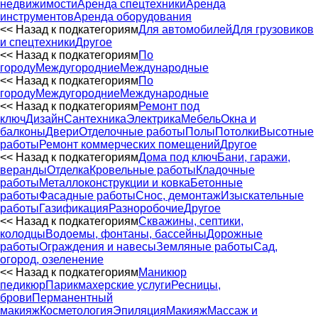
недвижимости
Аренда спецтехники
Аренда
инструментов
Аренда оборудования
<< Назад к подкатегориям
Для автомобилей
Для грузовиков
и спецтехники
Другое
<< Назад к подкатегориям
По
городу
Междугородние
Международные
<< Назад к подкатегориям
По
городу
Междугородние
Международные
<< Назад к подкатегориям
Ремонт под
ключ
Дизайн
Сантехника
Электрика
Мебель
Окна и
балконы
Двери
Отделочные работы
Полы
Потолки
Высотные
работы
Ремонт коммерческих помещений
Другое
<< Назад к подкатегориям
Дома под ключ
Бани, гаражи,
веранды
Отделка
Кровельные работы
Кладочные
работы
Металлоконструкции и ковка
Бетонные
работы
Фасадные работы
Снос, демонтаж
Изыскательные
работы
Газификация
Разноробочие
Другое
<< Назад к подкатегориям
Скважины, септики,
колодцы
Водоемы, фонтаны, бассейны
Дорожные
работы
Ограждения и навесы
Земляные работы
Сад,
огород, озеленение
<< Назад к подкатегориям
Маникюр
педикюр
Парикмахерские услуги
Ресницы,
брови
Перманентный
макияж
Косметология
Эпиляция
Макияж
Массаж и