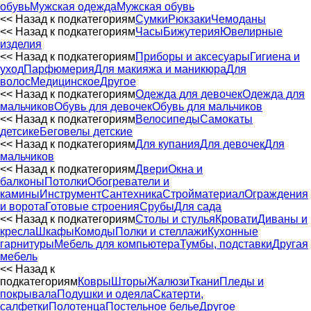
обувь
Мужская одежда
Мужская обувь
<< Назад к подкатегориям
Сумки
Рюкзаки
Чемоданы
<< Назад к подкатегориям
Часы
Бижутерия
Ювелирные
изделия
<< Назад к подкатегориям
Приборы и аксесуары
Гигиена и
уход
Парфюмерия
Для макияжа и маникюра
Для
волос
Медицинское
Другое
<< Назад к подкатегориям
Одежда для девочек
Одежда для
мальчиков
Обувь для девочек
Обувь для мальчиков
<< Назад к подкатегориям
Велосипеды
Самокаты
детсике
Беговелы детские
<< Назад к подкатегориям
Для купания
Для девочек
Для
мальчиков
<< Назад к подкатегориям
Двери
Окна и
балконы
Потолки
Обогреватели и
камины
Инструмент
Сантехника
Стройматериал
Ограждения
и ворота
Готовые строения
Срубы
Для сада
<< Назад к подкатегориям
Столы и стулья
Кровати
Диваны и
кресла
Шкафы
Комоды
Полки и стеллажи
Кухонные
гарнитуры
Мебель для компьютера
Тумбы, подставки
Другая
мебель
<< Назад к
подкатегориям
Ковры
Шторы
Жалюзи
Ткани
Пледы и
покрывала
Подушки и одеяла
Скатерти,
салфетки
Полотенца
Постельное белье
Другое