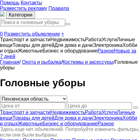
Помощь
Контакты
Разместить рекламу
Правила
Категории
0
Разместить объявление
+
Транспорт и запчасти
Недвижимость
Работа
Услуги
Личные
вещи
Товары для детей
Для дома и дачи
Электроника
Хобби
и отдых
Животные
Бизнес и оборудование
Разное
Новые за
7 дней
Главная
/
Охота и рыбалка
/
Костюмы и аксессуры
/
Головные
уборы
Головные уборы
Транспорт и запчасти
Недвижимость
Работа
Услуги
Личные
вещи
Товары для детей
Для дома и дачи
Электроника
Хобби
и отдых
Животные
Бизнес и оборудование
Разное
Здесь еще нет объявлений. Попробуйте изменить фильтры,
если они были выбраны.