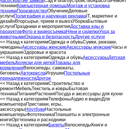
час
Вскрытие замков
Сад и благоустройство
Красота
Ремонт
техники
Компьютерная помощь
Монтаж и установка
техники
Производство
Обучение
Деловые
услуги
Полиграфия и наружная реклама
IT, маркетинг и
дизайн
Вторсырье, прием и вывоз
Уборка
Бытовые
услуги
Праздники и мероприятия
Доставка еды и
продуктов
Фото и видеосъемка
Няни и сиделки
Уход за
животными
Охрана и безопасность
Другие услуги
<< Назад к категориям
Одежда и обувь
Сумки, рюкзаки,
чемоданы
Аксессуары женские
Аксессуары мужские
Часы и
украшения
Здоровье и красота
<< Назад к категориям
Одежда и обувь
Аксессуары
Детская
мебель
Коляски для детей
Товары для
кормления
Велосипеды, самокаты,
беговелы
Автокресла
Игрушки
Постельные
принадлежности
Другое
<< Назад к категориям
Строительство и
ремонт
Мебель
Текстиль и ковры
Бытовая
техника
Питание
Растения
Посуда и аксессуары для кухни
<< Назад к категориям
Телефоны
Аудио и видео
Для
компьютера
Приставки, игры,
аксессуары
Ноутбуки
Настольные
компьютеры
Фототехника
Планшеты и электронные
книги
Оргтехника и расходники
<< Назад к категориям
Билеты
Велосипеды
Книги и