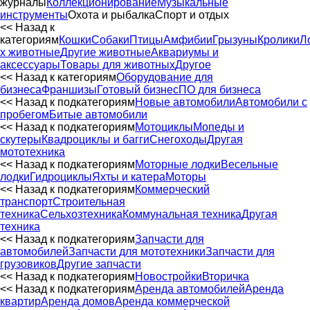
журналы
Коллекционирование
Музыкальные
инструменты
Охота и рыбалка
Спорт и отдых
<< Назад к
категориям
Кошки
Собаки
Птицы
Амфибии
Грызуны
Кролики
Л
х животные
Другие животные
Аквариумы и
аксессуары
Товары для животных
Другое
<< Назад к категориям
Оборудование для
бизнеса
Франшизы
Готовый бизнес
ПО для бизнеса
<< Назад к подкатегориям
Новые автомобили
Автомобили с
пробегом
Битые автомобили
<< Назад к подкатегориям
Мотоциклы
Мопеды и
скутеры
Квадроциклы и багги
Снегоходы
Другая
мототехника
<< Назад к подкатегориям
Моторные лодки
Весельные
лодки
Гидроциклы
Яхты и катера
Моторы
<< Назад к подкатегориям
Коммерческий
транспорт
Строительная
техника
Сельхозтехника
Коммунальная техника
Другая
техника
<< Назад к подкатегориям
Запчасти для
автомобилей
Запчасти для мототехники
Запчасти для
грузовиков
Другие запчасти
<< Назад к подкатегориям
Новостройки
Вторичка
<< Назад к подкатегориям
Аренда автомобилей
Аренда
квартир
Аренда домов
Аренда коммерческой