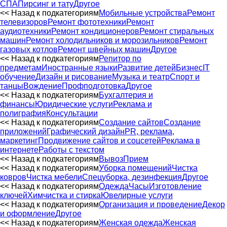
СПА
Пирсинг и тату
Другое
<< Назад к подкатегориям
Мобильные устройства
Ремонт
телевизоров
Ремонт фототехники
Ремонт
аудиотехники
Ремонт кондиционеров
Ремонт стиральных
машин
Ремонт холодильников и морозильников
Ремонт
газовых котлов
Ремонт швейных машин
Другое
<< Назад к подкатегориям
Репитор по
предметам
Иностранные языки
Развитие детей
Бизнес
IT
обучение
Дизайн и рисование
Музыка и театр
Спорт и
танцы
Вождение
Профподготовка
Другое
<< Назад к подкатегориям
Бухгалтерия и
финансы
Юридические услуги
Реклама и
полиграфия
Консультации
<< Назад к подкатегориям
Создание сайтов
Создание
приложений
Графический дизайн
PR, реклама,
маркетинг
Продвижение сайтов и соцсетей
Реклама в
интернете
Работы с текстом
<< Назад к подкатегориям
Вывоз
Прием
<< Назад к подкатегориям
Уборка помещений
Чистка
ковров
Чистка мебели
Спецуборка, дезинфекция
Другое
<< Назад к подкатегориям
Одежда
Часы
Изготовление
ключей
Химчистка и стирка
Ювелирные услуги
<< Назад к подкатегориям
Организация и проведение
Декор
и оформление
Другое
<< Назад к подкатегориям
Женская одежда
Женская