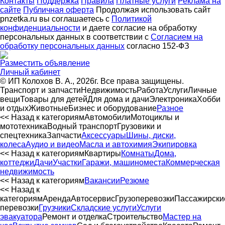
Контакты
Поддержка
Правила
Платные услуги
Реклама на
сайте
Публичная оферта
Продолжая использовать сайт
pnzetka.ru вы соглашаетесь с
Политикой
конфиденциальности
и даете согласие на обработку
персональных данных в соответствии с
Согласием на
обработку персональных данных
согласно 152-ФЗ
Разместить объявление
Личный кабинет
© ИП Колохов В. А., 2026г. Все права защищены.
Транспорт и запчасти
Недвижимость
Работа
Услуги
Личные
вещи
Товары для детей
Для дома и дачи
Электроника
Хобби
и отдых
Животные
Бизнес и оборудование
Разное
<< Назад к категориям
Автомобили
Мотоциклы и
мототехника
Водный транспорт
Грузовики и
спецтехника
Запчасти
Аксессуары
Шины, диски,
колеса
Аудио и видео
Масла и автохимия
Экипировка
<< Назад к категориям
Квартиры
Комнаты
Дома,
коттеджи
Дачи
Участки
Гаражи, машиноместа
Коммерческая
недвижимость
<< Назад к категориям
Вакансии
Резюме
<< Назад к
категориям
Аренда
Автосервиc
Грузоперевозки
Пассажирски
перевозки
Грузчики
Складские услуги
Услуги
эвакуатора
Ремонт и отделка
Строительство
Мастер на