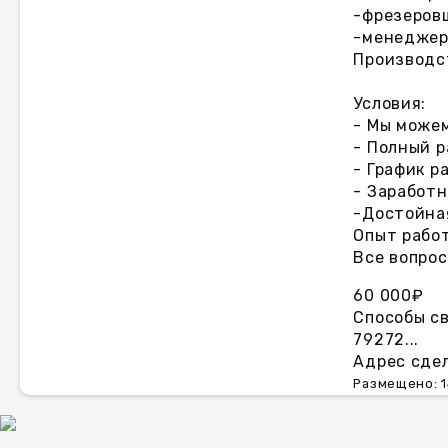
-фрезеров
-менеджер
Производс
Условия:
- Мы може
- Полный 
- График р
- Заработн
-Достойная
Опыт рабо
Все вопрос
60 000₽
Способы с
79272...
Адрес сдел
Размещено: 1