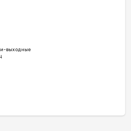
дни-выходные
ц