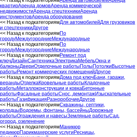
<< Назад к подкатегориям
Аренда автомобилей
Аренда
квартир
Аренда домов
Аренда коммерческой
недвижимости
Аренда спецтехники
Аренда
инструментов
Аренда оборудования
<< Назад к подкатегориям
Для автомобилей
Для грузовиков
и спецтехники
Другое
<< Назад к подкатегориям
По
городу
Междугородние
Международные
<< Назад к подкатегориям
По
городу
Междугородние
Международные
<< Назад к подкатегориям
Ремонт под
ключ
Дизайн
Сантехника
Электрика
Мебель
Окна и
балконы
Двери
Отделочные работы
Полы
Потолки
Высотные
работы
Ремонт коммерческих помещений
Другое
<< Назад к подкатегориям
Дома под ключ
Бани, гаражи,
веранды
Отделка
Кровельные работы
Кладочные
работы
Металлоконструкции и ковка
Бетонные
работы
Фасадные работы
Снос, демонтаж
Изыскательные
работы
Газификация
Разноробочие
Другое
<< Назад к подкатегориям
Скважины, септики,
колодцы
Водоемы, фонтаны, бассейны
Дорожные
работы
Ограждения и навесы
Земляные работы
Сад,
огород, озеленение
<< Назад к подкатегориям
Маникюр
педикюр
Парикмахерские услуги
Ресницы,