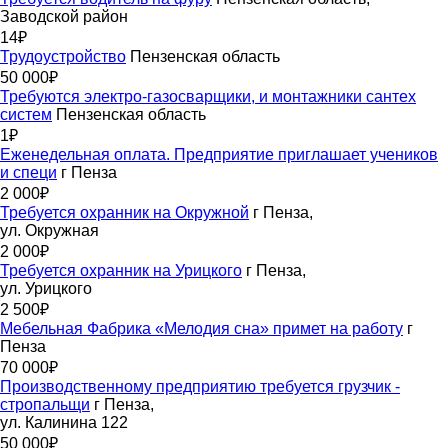
Заводской район
14₽
Трудоустройство
Пензенская область
50 000₽
Требуются электро-газосварщики, и монтажники сантех
систем
Пензенская область
1₽
Еженедельная оплата. Предприятие приглашает учеников
и специ
г Пенза
2 000₽
Требуется охранник на Окружной
г Пенза,
ул. Окружная
2 000₽
Требуется охранник на Урицкого
г Пенза,
ул. Урицкого
2 500₽
Мебельная Фабрика «Мелодия сна» примет на работу
г
Пенза
70 000₽
Производственному предприятию требуется грузчик -
стропальщи
г Пенза,
ул. Калинина 122
50 000₽