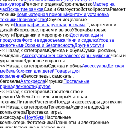
эвакуатора
Ремонт и отделка
Строительство
Мастер на
час
Вскрытие замков
Сад и благоустройство
Красота
Ремонт
техники
Компьютерная помощь
Монтаж и установка
техники
Производство
Обучение
Деловые
услуги
Полиграфия и наружная реклама
IT, маркетинг и
дизайн
Вторсырье, прием и вывоз
Уборка
Бытовые
услуги
Праздники и мероприятия
Доставка еды и
продуктов
Фото и видеосъемка
Няни и сиделки
Уход за
животными
Охрана и безопасность
Другие услуги
<< Назад к категориям
Одежда и обувь
Сумки, рюкзаки,
чемоданы
Аксессуары женские
Аксессуары мужские
Часы и
украшения
Здоровье и красота
<< Назад к категориям
Одежда и обувь
Аксессуары
Детская
мебель
Коляски для детей
Товары для
кормления
Велосипеды, самокаты,
беговелы
Автокресла
Игрушки
Постельные
принадлежности
Другое
<< Назад к категориям
Строительство и
ремонт
Мебель
Текстиль и ковры
Бытовая
техника
Питание
Растения
Посуда и аксессуары для кухни
<< Назад к категориям
Телефоны
Аудио и видео
Для
компьютера
Приставки, игры,
аксессуары
Ноутбуки
Настольные
компьютеры
Фототехника
Планшеты и электронные
книги
Оргтехника и расходники