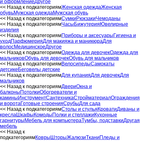
и оформление
Другое
<< Назад к подкатегориям
Женская одежда
Женская
обувь
Мужская одежда
Мужская обувь
<< Назад к подкатегориям
Сумки
Рюкзаки
Чемоданы
<< Назад к подкатегориям
Часы
Бижутерия
Ювелирные
изделия
<< Назад к подкатегориям
Приборы и аксесуары
Гигиена и
уход
Парфюмерия
Для макияжа и маникюра
Для
волос
Медицинское
Другое
<< Назад к подкатегориям
Одежда для девочек
Одежда для
мальчиков
Обувь для девочек
Обувь для мальчиков
<< Назад к подкатегориям
Велосипеды
Самокаты
детсике
Беговелы детские
<< Назад к подкатегориям
Для купания
Для девочек
Для
мальчиков
<< Назад к подкатегориям
Двери
Окна и
балконы
Потолки
Обогреватели и
камины
Инструмент
Сантехника
Стройматериал
Ограждения
и ворота
Готовые строения
Срубы
Для сада
<< Назад к подкатегориям
Столы и стулья
Кровати
Диваны и
кресла
Шкафы
Комоды
Полки и стеллажи
Кухонные
гарнитуры
Мебель для компьютера
Тумбы, подставки
Другая
мебель
<< Назад к
подкатегориям
Ковры
Шторы
Жалюзи
Ткани
Пледы и