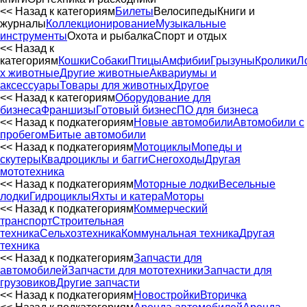
<< Назад к категориям
Билеты
Велосипеды
Книги и
журналы
Коллекционирование
Музыкальные
инструменты
Охота и рыбалка
Спорт и отдых
<< Назад к
категориям
Кошки
Собаки
Птицы
Амфибии
Грызуны
Кролики
Л
х животные
Другие животные
Аквариумы и
аксессуары
Товары для животных
Другое
<< Назад к категориям
Оборудование для
бизнеса
Франшизы
Готовый бизнес
ПО для бизнеса
<< Назад к подкатегориям
Новые автомобили
Автомобили с
пробегом
Битые автомобили
<< Назад к подкатегориям
Мотоциклы
Мопеды и
скутеры
Квадроциклы и багги
Снегоходы
Другая
мототехника
<< Назад к подкатегориям
Моторные лодки
Весельные
лодки
Гидроциклы
Яхты и катера
Моторы
<< Назад к подкатегориям
Коммерческий
транспорт
Строительная
техника
Сельхозтехника
Коммунальная техника
Другая
техника
<< Назад к подкатегориям
Запчасти для
автомобилей
Запчасти для мототехники
Запчасти для
грузовиков
Другие запчасти
<< Назад к подкатегориям
Новостройки
Вторичка