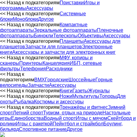
<< Назад к подкатегориям
Приставки
Игры и
программы
Аксессуары
<< Назад к подкатегориям
Системные
блоки
Моноблоки
Другое
<< Назад к подкатегориям
Компактные
фотоаппараты
Зеркальные фотоаппараты
Пленочные
фотоаппараты
Бинокли
Телескопы
Объективы
Аксессуары
<< Назад к подкатегориям
Планшеты
Аксессуары для
планшетов
Запчасти для планшетов
Электронные
книги
Аксессуары и запчасти для электронных книг
<< Назад к подкатегориям
МФУ, копиры и
сканеры
Принтеры
Канцелярия
ИБП, сетевые
фильтры
Телефония
Расходники
<< Назад к
подкатегориям
BMX
Городские
Шоссейные
Горные
велосипеды
Запчасти
Аксессуары
<< Назад к подкатегориям
Книги
Газеты
Журналы
<< Назад к подкатегориям
Ножи
Мультитулы
Топоры
Для
охоты
Рыбалка
Костюмы и аксессуры
<< Назад к подкатегориям
Тренажёры и фитнес
Зимний
спорт
Летний спорт
Туризм, отдых на природе
Настольные
игры
Единоборства
Водный спорт
Игры с мячом
Скейтборд и
ролики
Игры с ракеткой
Пейнтбол и страйкбол
Боулинг,
бильярд
Спортивное питание
Другое