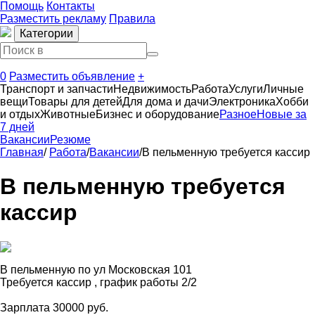
Помощь
Контакты
Разместить рекламу
Правила
Категории
0
Разместить объявление
+
Транспорт и запчасти
Недвижимость
Работа
Услуги
Личные
вещи
Товары для детей
Для дома и дачи
Электроника
Хобби
и отдых
Животные
Бизнес и оборудование
Разное
Новые за
7 дней
Вакансии
Резюме
Главная
/
Работа
/
Вакансии
/
В пельменную требуется кассир
В пельменную требуется
кассир
В пельменную по ул Московская 101
Требуется кассир , график работы 2/2
Зарплата 30000 руб.