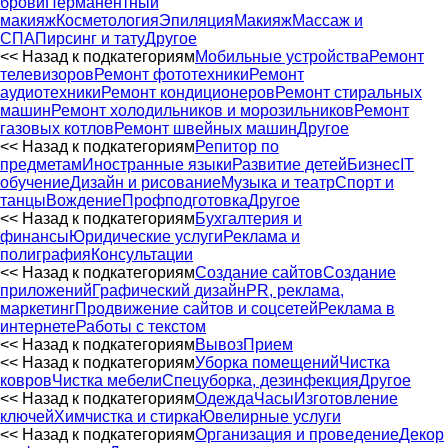
брови
Перманентный
макияж
Косметология
Эпиляция
Макияж
Массаж и
СПА
Пирсинг и тату
Другое
<< Назад к подкатегориям
Мобильные устройства
Ремонт
телевизоров
Ремонт фототехники
Ремонт
аудиотехники
Ремонт кондиционеров
Ремонт стиральных
машин
Ремонт холодильников и морозильников
Ремонт
газовых котлов
Ремонт швейных машин
Другое
<< Назад к подкатегориям
Репитор по
предметам
Иностранные языки
Развитие детей
Бизнес
IT
обучение
Дизайн и рисование
Музыка и театр
Спорт и
танцы
Вождение
Профподготовка
Другое
<< Назад к подкатегориям
Бухгалтерия и
финансы
Юридические услуги
Реклама и
полиграфия
Консультации
<< Назад к подкатегориям
Создание сайтов
Создание
приложений
Графический дизайн
PR, реклама,
маркетинг
Продвижение сайтов и соцсетей
Реклама в
интернете
Работы с текстом
<< Назад к подкатегориям
Вывоз
Прием
<< Назад к подкатегориям
Уборка помещений
Чистка
ковров
Чистка мебели
Спецуборка, дезинфекция
Другое
<< Назад к подкатегориям
Одежда
Часы
Изготовление
ключей
Химчистка и стирка
Ювелирные услуги
<< Назад к подкатегориям
Организация и проведение
Декор