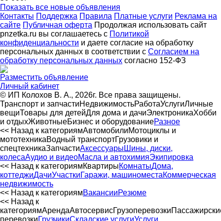
Показать все новые объявления
Контакты
Поддержка
Правила
Платные услуги
Реклама на
сайте
Публичная оферта
Продолжая использовать сайт
pnzetka.ru вы соглашаетесь с
Политикой
конфиденциальности
и даете согласие на обработку
персональных данных в соответствии с
Согласием на
обработку персональных данных
согласно 152-ФЗ
Разместить объявление
Личный кабинет
© ИП Колохов В. А., 2026г. Все права защищены.
Транспорт и запчасти
Недвижимость
Работа
Услуги
Личные
вещи
Товары для детей
Для дома и дачи
Электроника
Хобби
и отдых
Животные
Бизнес и оборудование
Разное
<< Назад к категориям
Автомобили
Мотоциклы и
мототехника
Водный транспорт
Грузовики и
спецтехника
Запчасти
Аксессуары
Шины, диски,
колеса
Аудио и видео
Масла и автохимия
Экипировка
<< Назад к категориям
Квартиры
Комнаты
Дома,
коттеджи
Дачи
Участки
Гаражи, машиноместа
Коммерческая
недвижимость
<< Назад к категориям
Вакансии
Резюме
<< Назад к
категориям
Аренда
Автосервиc
Грузоперевозки
Пассажирски
перевозки
Грузчики
Складские услуги
Услуги