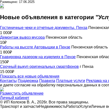
Размещено: 17.06.2025
Новые объявления в категории "Усл
Гостиничные чеки и отчетные документы. Пенза
Пензенская
1 000₽
Демонтаж вывоз мусора
Пензенская область
10₽
Работы на высоте Автовышки в Пензе
Пензенская область
1 800₽
Гравировка лазером на изделиях в Пензе
Пензенская обла
150₽
Срочный выкуп оригинальных смартфонов
г Пенза
15 000₽
Показать все новые объявления
Контакты
Поддержка
Правила
Платные услуги
Реклама на 
и даете согласие на обработку персональных данных в соо
Разместить объявление
Личный кабинет
© ИП Колохов В. А., 2026г. Все права защищены.
Транспорт и запчасти
Недвижимость
Работа
Услуги
Личные 