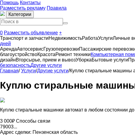
Помощь
Контакты
Разместить рекламу
Правила
Категории
0
Разместить объявление
+
Транспорт и запчасти
Недвижимость
Работа
Услуги
Личные 
дней
Аренда
Автосервиc
Грузоперевозки
Пассажирские перевозк
благоустройство
Красота
Ремонт техники
Компьютерная пом
дизайн
Вторсырье, прием и вывоз
Уборка
Бытовые услуги
Пр
безопасность
Другие услуги
Главная
/
Услуги
/
Другие услуги
/
Куплю стиральные машины а
Куплю стиральные машины
Куплю стиральные машинки автомат в любом состоянии до
3 000₽
Способы связи
79003...
Адрес сделки: Пензенская область