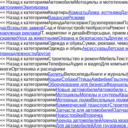
<< Назад к категориям
Автомобили
Мотоциклы и мототехник
автохимия
Экипировка
<< Назад к категориям
Квартиры
Комнаты
Дома, коттеджи
Да
<< Назад к категориям
Вакансии
Резюме
<< Назад к категориям
Аренда
Автосервиc
Грузоперевозки
Па
час
Вскрытие замков
Сад и благоустройство
Красота
Ремонт 
наружная реклама
IT, маркетинг и дизайн
Вторсырье, прием 
сиделки
Уход за животными
Охрана и безопасность
Другие у
<< Назад к категориям
Одежда и обувь
Сумки, рюкзаки, чем
<< Назад к категориям
Одежда и обувь
Аксессуары
Детская 
принадлежности
Другое
<< Назад к категориям
Строительство и ремонт
Мебель
Текст
<< Назад к категориям
Телефоны
Аудио и видео
Для компью
книги
Оргтехника и расходники
<< Назад к категориям
Билеты
Велосипеды
Книги и журналы
<< Назад к категориям
Кошки
Собаки
Птицы
Амфибии
Грызун
<< Назад к категориям
Оборудование для бизнеса
Франшиз
<< Назад к подкатегориям
Новые автомобили
Автомобили с
<< Назад к подкатегориям
Мотоциклы
Мопеды и скутеры
Ква
<< Назад к подкатегориям
Моторные лодки
Весельные лодк
<< Назад к подкатегориям
Коммерческий транспорт
Строите
<< Назад к подкатегориям
Запчасти для автомобилей
Запчас
<< Назад к подкатегориям
Новостройки
Вторичка
<< Назад к подкатегориям
Аренда автомобилей
Аренда квар
<< Назад к подкатегориям
Для автомобилей
Для грузовиков 