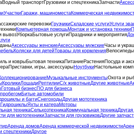
а
Водный транспорт
Грузовики и спецтехника
Запчасти
Аксес
чи
Участки
Гаражи, машиноместа
Коммерческая недвижимос
ссажирские перевозки
Грузчики
Складские услуги
Услуги эва
техники
Компьютерная помощь
Монтаж и установка техники
П
и вывоз
Уборка
Бытовые услуги
Праздники и мероприятия
До
слуги
оданы
Аксессуары женские
Аксессуары мужские
Часы и укра
мебель
Коляски для детей
Товары для кормления
Велосипеды,
иль и ковры
Бытовая техника
Питание
Растения
Посуда и акс
тера
Приставки, игры, аксессуары
Ноутбуки
Настольные ком
Коллекционирование
Музыкальные инструменты
Охота и ры
ы
Кролики
Лошади
Рептилии
С/х животные
Другие животные
А
ы
Готовый бизнес
ПО для бизнеса
 пробегом
Битые автомобили
дроциклы и багги
Снегоходы
Другая мототехника
и
Гидроциклы
Яхты и катера
Моторы
льная техника
Сельхозтехника
Коммунальная техника
Другая
ти для мототехники
Запчасти для грузовиков
Другие запчаст
тир
Аренда домов
Аренда коммерческой недвижимости
Арен
и спецтехники
Другое