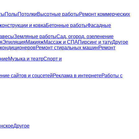
ты
Полы
Потолки
Высотные работы
Ремонт коммерческих
конструкции и ковка
Бетонные работы
Фасадные
навесы
Земляные работы
Сад, огород, озеленение
я
Эпиляция
Макияж
Массаж и СПА
Пирсинг и тату
Другое
 кондиционеров
Ремонт стиральных машин
Ремонт
ание
Музыка и театр
Спорт и
ние сайтов и соцсетей
Реклама в интернете
Работы с
нское
Другое