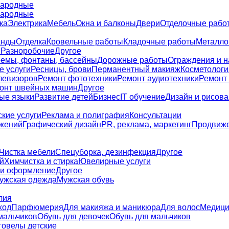
ародные
ародные
ка
Электрика
Мебель
Окна и балконы
Двери
Отделочные рабо
анды
Отделка
Кровельные работы
Кладочные работы
Металло
я
Разноробочие
Другое
емы, фонтаны, бассейны
Дорожные работы
Ограждения и 
е услуги
Ресницы, брови
Перманентный макияж
Косметологи
левизоров
Ремонт фототехники
Ремонт аудиотехники
Ремонт
онт швейных машин
Другое
ые языки
Развитие детей
Бизнес
IT обучение
Дизайн и рисов
кие услуги
Реклама и полиграфия
Консультации
жений
Графический дизайн
PR, реклама, маркетинг
Продвиже
Чистка мебели
Спецуборка, дезинфекция
Другое
й
Химчистка и стирка
Ювелирные услуги
 и оформление
Другое
ужская одежда
Мужская обувь
лия
ход
Парфюмерия
Для макияжа и маникюра
Для волос
Медици
мальчиков
Обувь для девочек
Обувь для мальчиков
говелы детские