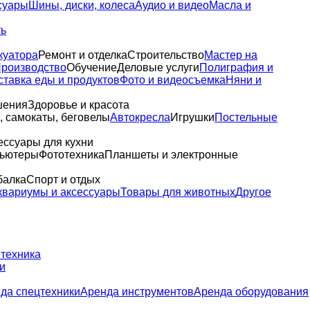
суары
Шины, диски, колеса
Аудио и видео
Масла и
ть
куатора
Ремонт и отделка
Строительство
Мастер на
роизводство
Обучение
Деловые услуги
Полиграфия и
ставка еды и продуктов
Фото и видеосъемка
Няни и
шения
Здоровье и красота
 самокаты, беговелы
Автокресла
Игрушки
Постельные
ессуары для кухни
пьютеры
Фототехника
Планшеты и электронные
балка
Спорт и отдых
квариумы и аксессуары
Товары для животных
Другое
 техника
и
да спецтехники
Аренда инструментов
Аренда оборудования