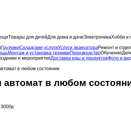
вещи
Товары для детей
Для дома и дачи
Электроника
Хобби и 
и
Грузчики
Складские услуги
Услуги эвакуатора
Ремонт и отдел
ощь
Монтаж и установка техники
Производство
Обучение
Дел
аздники и мероприятия
Доставка еды и продуктов
Фото и ви
втомат в любом состоянии
 автомат в любом состоян
 3000р