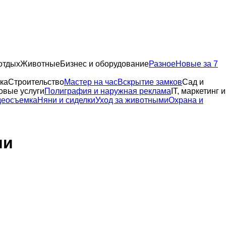
отдых
Животные
Бизнес и оборудование
Разное
Новые за 7
ка
Строительство
Мастер на час
Вскрытие замков
Сад и
овые услуги
Полиграфия и наружная реклама
IT, маркетинг и
деосъемка
Няни и сиделки
Уход за животными
Охрана и
ии