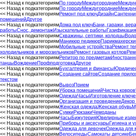
<< Назад к подкатегориям
По городу
Междугородние
Междун
<< Назад к подкатегориям
По городу
Междугородние
Междун
<< Назад к подкатегориям
Ремонт под ключ
Дизайн
Сантехни
помещений
Другое
<< Назад к подкатегориям
Дома под ключ
Бани, гаражи, вер
работы
Снос, демонтаж
Изыскательные работы
Газификаци
<< Назад к подкатегориям
Скважины, септики, колодцы
Водо
<< Назад к подкатегориям
Маникюр педикюр
Парикмахерски
<< Назад к подкатегориям
Мобильные устройства
Ремонт те
холодильников и морозильников
Ремонт газовых котлов
Рем
<< Назад к подкатегориям
Репитор по предметам
Иностранн
танцы
Вождение
Профподготовка
Другое
<< Назад к подкатегориям
Бухгалтерия и финансы
Юридичес
<< Назад к подкатегориям
Создание сайтов
Создание прило
текстом
<< Назад к подкатегориям
Вывоз
Прием
<< Назад к подкатегориям
Уборка помещений
Чистка ковров
<< Назад к подкатегориям
Одежда
Часы
Изготовление ключе
<< Назад к подкатегориям
Организация и проведение
Декор
<< Назад к подкатегориям
Женская одежда
Женская обувь
М
<< Назад к подкатегориям
Сумки
Рюкзаки
Чемоданы
<< Назад к подкатегориям
Часы
Бижутерия
Ювелирные изде
<< Назад к подкатегориям
Приборы и аксесуары
Гигиена и у
<< Назад к подкатегориям
Одежда для девочек
Одежда для 
<< Назад к подкатегориям
Велосипеды
Самокаты детсике
Бе