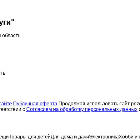
уги"
 область
сть
сайте
Публичная оферта
Продолжая использовать сайт pnze
тветствии с
Согласием на обработку персональных данных
вещи
Товары для детей
Для дома и дачи
Электроника
Хобби и 