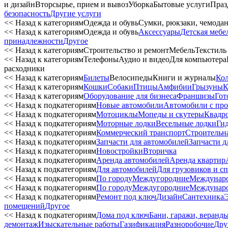
и дизайн
Вторсырье, прием и вывоз
Уборка
Бытовые услуги
Праз
безопасность
Другие услуги
<< Назад к категориям
Одежда и обувь
Сумки, рюкзаки, чемода
<< Назад к категориям
Одежда и обувь
Аксессуары
Детская мебе
принадлежности
Другое
<< Назад к категориям
Строительство и ремонт
Мебель
Текстиль
<< Назад к категориям
Телефоны
Аудио и видео
Для компьютера
расходники
<< Назад к категориям
Билеты
Велосипеды
Книги и журналы
Ко
<< Назад к категориям
Кошки
Собаки
Птицы
Амфибии
Грызуны
К
<< Назад к категориям
Оборудование для бизнеса
Франшизы
Гот
<< Назад к подкатегориям
Новые автомобили
Автомобили с пр
<< Назад к подкатегориям
Мотоциклы
Мопеды и скутеры
Квадр
<< Назад к подкатегориям
Моторные лодки
Весельные лодки
Ги
<< Назад к подкатегориям
Коммерческий транспорт
Строительн
<< Назад к подкатегориям
Запчасти для автомобилей
Запчасти д
<< Назад к подкатегориям
Новостройки
Вторичка
<< Назад к подкатегориям
Аренда автомобилей
Аренда квартир
<< Назад к подкатегориям
Для автомобилей
Для грузовиков и с
<< Назад к подкатегориям
По городу
Междугородние
Междунар
<< Назад к подкатегориям
По городу
Междугородние
Междунар
<< Назад к подкатегориям
Ремонт под ключ
Дизайн
Сантехника
помещений
Другое
<< Назад к подкатегориям
Дома под ключ
Бани, гаражи, веранд
демонтаж
Изыскательные работы
Газификация
Разноробочие
Дру