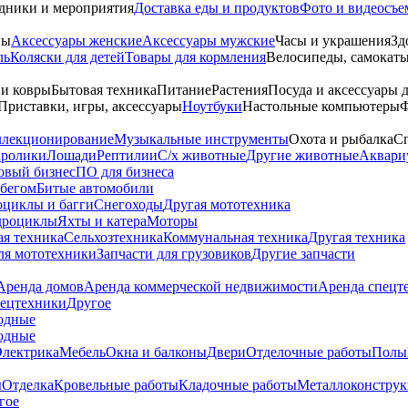
дники и мероприятия
Доставка еды и продуктов
Фото и видеосъе
ны
Аксессуары женские
Аксессуары мужские
Часы и украшения
Зд
ль
Коляски для детей
Товары для кормления
Велосипеды, самокаты
 и ковры
Бытовая техника
Питание
Растения
Посуда и аксессуары 
Приставки, игры, аксессуары
Ноутбуки
Настольные компьютеры
Ф
ллекционирование
Музыкальные инструменты
Охота и рыбалка
Сп
ролики
Лошади
Рептилии
С/х животные
Другие животные
Аквари
овый бизнес
ПО для бизнеса
обегом
Битые автомобили
оциклы и багги
Снегоходы
Другая мототехника
дроциклы
Яхты и катера
Моторы
ая техника
Сельхозтехника
Коммунальная техника
Другая техника
ля мототехники
Запчасти для грузовиков
Другие запчасти
Аренда домов
Аренда коммерческой недвижимости
Аренда спецт
пецтехники
Другое
одные
одные
Электрика
Мебель
Окна и балконы
Двери
Отделочные работы
Полы
ы
Отделка
Кровельные работы
Кладочные работы
Металлоконструк
гое