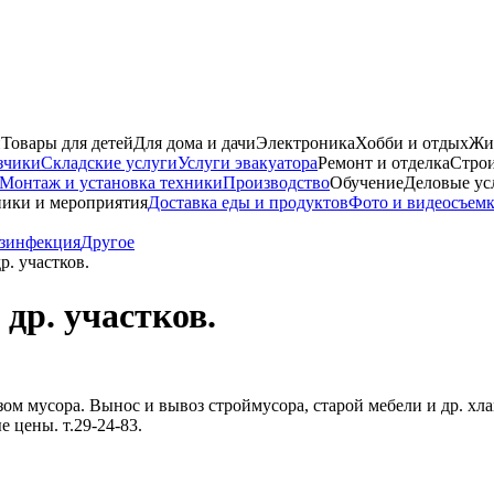
и
Товары для детей
Для дома и дачи
Электроника
Хобби и отдых
Жи
зчики
Складские услуги
Услуги эвакуатора
Ремонт и отделка
Строи
Монтаж и установка техники
Производство
Обучение
Деловые ус
ики и мероприятия
Доставка еды и продуктов
Фото и видеосъем
езинфекция
Другое
р. участков.
др. участков.
ом мусора. Вынос и вывоз строймусора, старой мебели и др. хл
 цены. т.29-24-83.