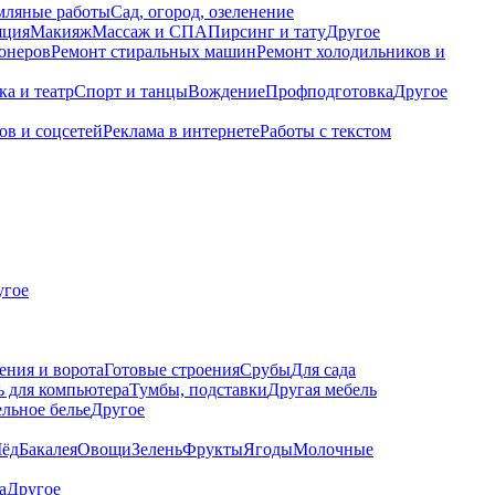
мляные работы
Сад, огород, озеленение
яция
Макияж
Массаж и СПА
Пирсинг и тату
Другое
онеров
Ремонт стиральных машин
Ремонт холодильников и
а и театр
Спорт и танцы
Вождение
Профподготовка
Другое
ов и соцсетей
Реклама в интернете
Работы с текстом
угое
ения и ворота
Готовые строения
Срубы
Для сада
 для компьютера
Тумбы, подставки
Другая мебель
льное белье
Другое
ёд
Бакалея
Овощи
Зелень
Фрукты
Ягоды
Молочные
а
Другое