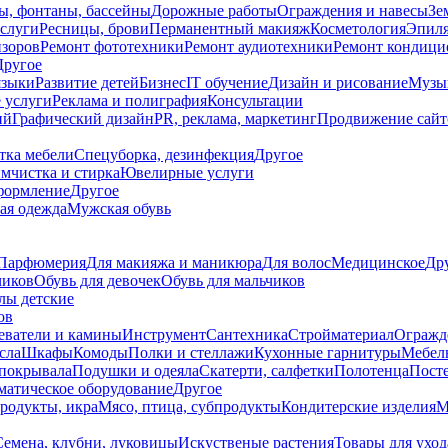
ы, фонтаны, бассейны
Дорожные работы
Ограждения и навесы
Зе
слуги
Ресницы, брови
Перманентный макияж
Косметология
Эпил
изоров
Ремонт фототехники
Ремонт аудиотехники
Ремонт кондици
Другое
языки
Развитие детей
Бизнес
IT обучение
Дизайн и рисование
Музык
 услуги
Реклама и полиграфия
Консультации
ий
Графический дизайн
PR, реклама, маркетинг
Продвижение сайт
тка мебели
Спецуборка, дезинфекция
Другое
мчистка и стирка
Ювелирные услуги
формление
Другое
ая одежда
Мужская обувь
Парфюмерия
Для макияжа и маникюра
Для волос
Медицинское
Др
чиков
Обувь для девочек
Обувь для мальчиков
лы детские
ов
еватели и камины
Инструмент
Сантехника
Стройматериал
Огражд
сла
Шкафы
Комоды
Полки и стеллажи
Кухонные гарнитуры
Мебель
покрывала
Подушки и одеяла
Скатерти, салфетки
Полотенца
Посте
матическое оборудование
Другое
родукты, икра
Мясо, птица, субпродукты
Кондитерские изделия
М
Семена, клубни, луковицы
Искуственые растения
Товары для уход