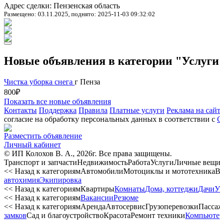
Адрес сделки: Пензенская область
Размещено: 03.11.2025, поднято: 2025-11-03 09:32:02
Новые объявления в категории "Услуги
Чистка уборка снега
г Пенза
800₽
Показать все новые объявления
Контакты
Поддержка
Правила
Платные услуги
Реклама на сай
согласие на обработку персональных данных в соответствии с
Разместить объявление
Личный кабинет
© ИП Колохов В. А., 2026г. Все права защищены.
Транспорт и запчасти
Недвижимость
Работа
Услуги
Личные вещ
<< Назад к категориям
Автомобили
Мотоциклы и мототехника
В
автохимия
Экипировка
<< Назад к категориям
Квартиры
Комнаты
Дома, коттеджи
Дачи
У
<< Назад к категориям
Вакансии
Резюме
<< Назад к категориям
Аренда
Автосервиc
Грузоперевозки
Пасса
замков
Сад и благоустройство
Красота
Ремонт техники
Компьюте