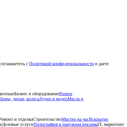
 соглашаетесь с
Политикой конфиденциальности
и даете
вотные
Бизнес и оборудование
Разное
ины, диски, колеса
Аудио и видео
Масла и
Ремонт и отделка
Строительство
Мастер на час
Вскрытие
е
Деловые услуги
Полиграфия и наружная реклама
IT, маркетинг