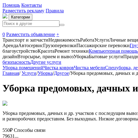
Помощь
Контакты
Разместить рекламу
Правила
Категории
0
Разместить объявление
+
Транспорт и запчасти
Недвижимость
Работа
Услуги
Личные вещ
Аренда
Автосервиc
Грузоперевозки
Пассажирские перевозки
Гру
благоустройство
Красота
Ремонт техники
Компьютерная помощь
дизайн
Вторсырье, прием и вывоз
Уборка
Бытовые услуги
Праздн
безопасность
Другие услуги
Уборка помещений
Чистка ковров
Чистка мебели
Спецуборка, д
Главная
/
Услуги
/
Уборка
/
Другое
/
Уборка предомовых, дачных и д
Уборка предомовых, дачных и 
Уборка предомовых, дачных и др. участков с последущим вывоз
и разноробочих предоставим. Без выходных. Низкие договорные
550₽
Способы связи
79631...