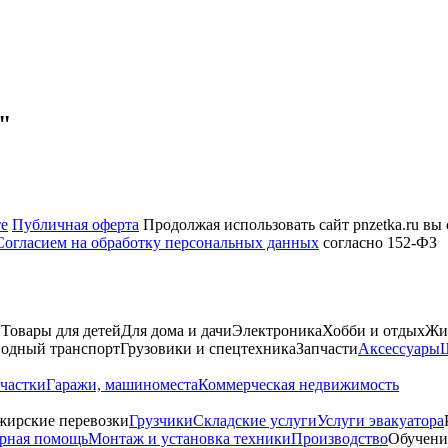
"
те
Публичная оферта
Продолжая использовать сайт pnzetka.ru вы
Согласием на обработку персональных данных
согласно 152-ФЗ
и
Товары для детей
Для дома и дачи
Электроника
Хобби и отдых
Жи
одный транспорт
Грузовики и спецтехника
Запчасти
Аксессуары
Ш
частки
Гаражи, машиноместа
Коммерческая недвижимость
жирские перевозки
Грузчики
Складские услуги
Услуги эвакуатора
рная помощь
Монтаж и установка техники
Производство
Обучени