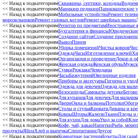
<< Назад к подкатегориям
Скважины, септики, колодцы
Водоем
<< Назад к подкатегориям
Маникюр педикюр
Парикмахерские у
<< Назад к подкатегориям
Мобильные устройства
Ремонт телев
морозильников
Ремонт газовых котлов
Ремонт швейных машин
<< Назад к подкатегориям
Репитор по предметам
Иностранные 
<< Назад к подкатегориям
Бухгалтерия и финансы
Юридические
<< Назад к подкатегориям
Создание сайтов
Создание приложен
<< Назад к подкатегориям
Вывоз
Прием
<< Назад к подкатегориям
Уборка помещений
Чистка ковров
Чис
<< Назад к подкатегориям
Одежда
Часы
Изготовление ключей
Хи
<< Назад к подкатегориям
Организация и проведение
Декор и о
<< Назад к подкатегориям
Женская одежда
Женская обувь
Мужск
<< Назад к подкатегориям
Сумки
Рюкзаки
Чемоданы
<< Назад к подкатегориям
Часы
Бижутерия
Ювелирные изделия
<< Назад к подкатегориям
Приборы и аксесуары
Гигиена и уход
<< Назад к подкатегориям
Одежда для девочек
Одежда для маль
<< Назад к подкатегориям
Велосипеды
Самокаты детсике
Бегове
<< Назад к подкатегориям
Для купания
Для девочек
Для мальчик
<< Назад к подкатегориям
Двери
Окна и балконы
Потолки
Обогр
<< Назад к подкатегориям
Столы и стулья
Кровати
Диваны и кре
<< Назад к подкатегориям
Ковры
Шторы
Жалюзи
Ткани
Пледы и 
<< Назад к подкатегориям
Для кухни
Для дома
Уход за собой
Кли
<< Назад к подкатегориям
Кофе, чай, какао
Напитки
Рыба, мореп
продукты
Яйца
Хлеб и выпечка
Спецпитание
Другое
<< Назад к подкатегориям
Комнатные растения
Букеты
Для сада