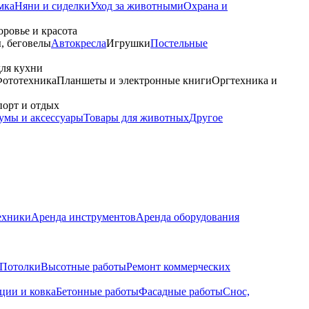
мка
Няни и сиделки
Уход за животными
Охрана и
оровье и красота
, беговелы
Автокресла
Игрушки
Постельные
для кухни
ототехника
Планшеты и электронные книги
Оргтехника и
орт и отдых
умы и аксессуары
Товары для животных
Другое
ехники
Аренда инструментов
Аренда оборудования
Потолки
Высотные работы
Ремонт коммерческих
ции и ковка
Бетонные работы
Фасадные работы
Снос,