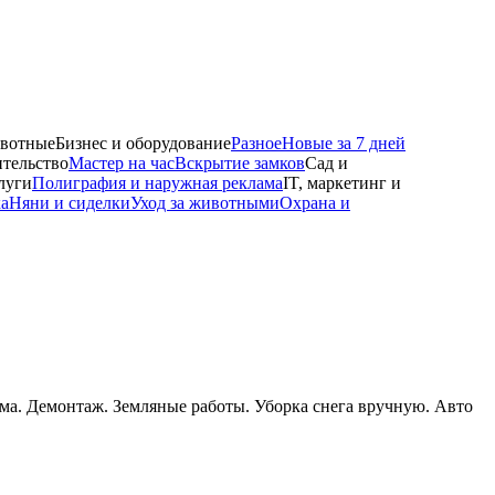
вотные
Бизнес и оборудование
Разное
Новые за 7 дней
тельство
Мастер на час
Вскрытие замков
Сад и
луги
Полиграфия и наружная реклама
IT, маркетинг и
ка
Няни и сиделки
Уход за животными
Охрана и
ама. Демонтаж. Земляные работы. Уборка снега вручную. Авто