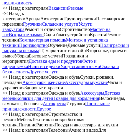
недвижимость
<< Назад к категориям
Вакансии
Резюме
<< Назад к
категориям
Аренда
Автосервиc
Грузоперевозки
Пассажирские
перевозки
Грузчики
Складские услуги
Услуги
эвакуатора
Ремонт и отделка
Строительство
Мастер на
час
Вскрытие замков
Сад и благоустройство
Красота
Ремонт
техники
Компьютерная помощь
Монтаж и установка
техники
Производство
Обучение
Деловые услуги
Полиграфия и
наружная реклама
IT, маркетинг и дизайн
Вторсырье, прием и
вывоз
Уборка
Бытовые услуги
Праздники и
мероприятия
Доставка еды и продуктов
Фото и
видеосъемка
Няни и сиделки
Уход за животными
Охрана и
безопасность
Другие услуги
<< Назад к категориям
Одежда и обувь
Сумки, рюкзаки,
чемоданы
Аксессуары женские
Аксессуары мужские
Часы и
украшения
Здоровье и красота
<< Назад к категориям
Одежда и обувь
Аксессуары
Детская
мебель
Коляски для детей
Товары для кормления
Велосипеды,
самокаты, беговелы
Автокресла
Игрушки
Постельные
принадлежности
Другое
<< Назад к категориям
Строительство и
ремонт
Мебель
Текстиль и ковры
Бытовая
техника
Питание
Растения
Посуда и аксессуары для кухни
<< Назад к категориям
Телефоны
Аудио и видео
Для