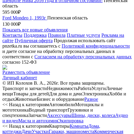
Шевролe Нива 2016 года в отличном cоcтоянии!
Пензенская
область
595 000₽
Ford Mondeo 1, 1993г
Пензенская область
130 000₽
Показать все новые объявления
Контакты
Поддержка
Правила
Платные услуги
Реклама на
сайте
Публичная оферта
Продолжая использовать сайт
pnzetka.ru вы соглашаетесь с
Политикой конфиденциальности
и даете согласие на обработку персональных данных в
соответствии с
Согласием на обработку персональных данных
согласно 152-ФЗ
Разместить объявление
Личный кабинет
© ИП Колохов В. А., 2026г. Все права защищены.
Транспорт и запчасти
Недвижимость
Работа
Услуги
Личные
вещи
Товары для детей
Для дома и дачи
Электроника
Хобби и
отдых
Животные
Бизнес и оборудование
Разное
<< Назад к категориям
Автомобили
Мотоциклы и
мототехника
Водный транспорт
Грузовики и
спецтехника
Запчасти
Аксессуары
Шины, диски, колеса
Аудио
и видео
Масла и автохимия
Экипировка
<< Назад к категориям
Квартиры
Комнаты
Дома,
коттеджи
Дачи
Участки
Гаражи, машиноместа
Коммерческая