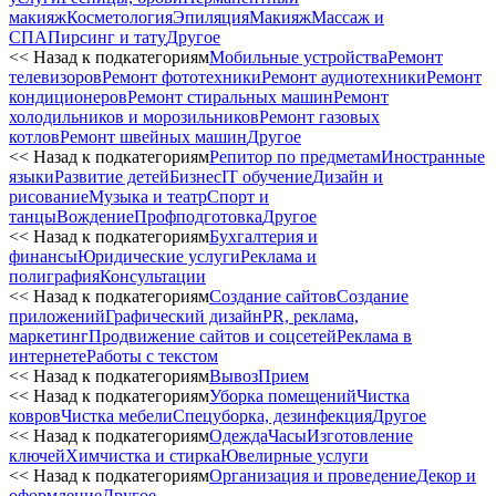
макияж
Косметология
Эпиляция
Макияж
Массаж и
СПА
Пирсинг и тату
Другое
<< Назад к подкатегориям
Мобильные устройства
Ремонт
телевизоров
Ремонт фототехники
Ремонт аудиотехники
Ремонт
кондиционеров
Ремонт стиральных машин
Ремонт
холодильников и морозильников
Ремонт газовых
котлов
Ремонт швейных машин
Другое
<< Назад к подкатегориям
Репитор по предметам
Иностранные
языки
Развитие детей
Бизнес
IT обучение
Дизайн и
рисование
Музыка и театр
Спорт и
танцы
Вождение
Профподготовка
Другое
<< Назад к подкатегориям
Бухгалтерия и
финансы
Юридические услуги
Реклама и
полиграфия
Консультации
<< Назад к подкатегориям
Создание сайтов
Создание
приложений
Графический дизайн
PR, реклама,
маркетинг
Продвижение сайтов и соцсетей
Реклама в
интернете
Работы с текстом
<< Назад к подкатегориям
Вывоз
Прием
<< Назад к подкатегориям
Уборка помещений
Чистка
ковров
Чистка мебели
Спецуборка, дезинфекция
Другое
<< Назад к подкатегориям
Одежда
Часы
Изготовление
ключей
Химчистка и стирка
Ювелирные услуги
<< Назад к подкатегориям
Организация и проведение
Декор и
оформление
Другое