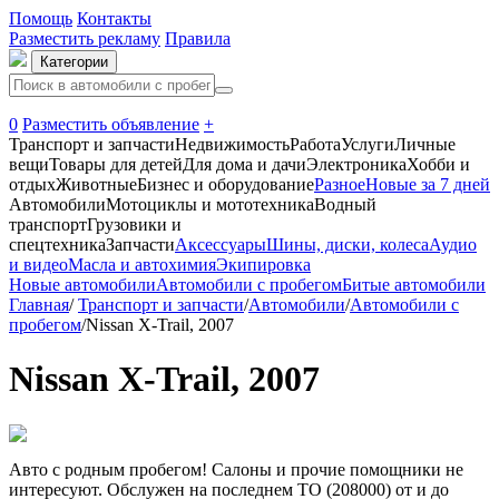
Помощь
Контакты
Разместить рекламу
Правила
Категории
0
Разместить объявление
+
Транспорт и запчасти
Недвижимость
Работа
Услуги
Личные
вещи
Товары для детей
Для дома и дачи
Электроника
Хобби и
отдых
Животные
Бизнес и оборудование
Разное
Новые за 7 дней
Автомобили
Мотоциклы и мототехника
Водный
транспорт
Грузовики и
спецтехника
Запчасти
Аксессуары
Шины, диски, колеса
Аудио
и видео
Масла и автохимия
Экипировка
Новые автомобили
Автомобили с пробегом
Битые автомобили
Главная
/
Транспорт и запчасти
/
Автомобили
/
Автомобили с
пробегом
/
Nissan X-Trail, 2007
Nissan X-Trail, 2007
Авто с родным пробегом! Салоны и прочие помощники не
интересуют. Обслужен на последнем ТО (208000) от и до