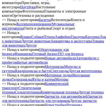
компьютера
Приставки, игры,
аксессуары
Ноутбуки
Настольные
компьютеры
Фототехника
Планшеты и электронные
книги
Оргтехника и расходники
<< Назад к категориям
Билеты
Велосипеды
Книги и
журналы
Коллекционирование
Музыкальные
инструменты
Охота и рыбалка
Спорт и отдых
<< Назад к
категориям
Кошки
Собаки
Птицы
Амфибии
Грызуны
Кролики
Ло
х животные
Другие животные
Аквариумы и аксессуары
Товары
для животных
Другое
<< Назад к категориям
Оборудование для
бизнеса
Франшизы
Готовый бизнес
ПО для бизнеса
<< Назад к подкатегориям
Новые автомобили
Автомобили с
пробегом
Битые автомобили
<< Назад к подкатегориям
Мотоциклы
Мопеды и
скутеры
Квадроциклы и багги
Снегоходы
Другая мототехника
<< Назад к подкатегориям
Моторные лодки
Весельные
лодки
Гидроциклы
Яхты и катера
Моторы
<< Назад к подкатегориям
Коммерческий
транспорт
Строительная
техника
Сельхозтехника
Коммунальная техника
Другая техника
<< Назад к подкатегориям
Запчасти для автомобилей
Запчасти
для мототехники
Запчасти для грузовиков
Другие запчасти
<< Назад к подкатегориям
Новостройки
Вторичка