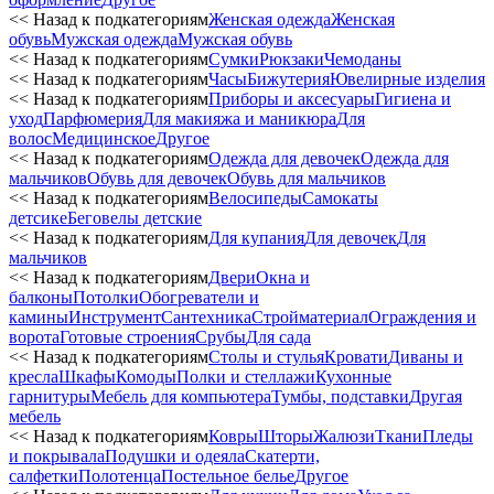
<< Назад к подкатегориям
Женская одежда
Женская
обувь
Мужская одежда
Мужская обувь
<< Назад к подкатегориям
Сумки
Рюкзаки
Чемоданы
<< Назад к подкатегориям
Часы
Бижутерия
Ювелирные изделия
<< Назад к подкатегориям
Приборы и аксесуары
Гигиена и
уход
Парфюмерия
Для макияжа и маникюра
Для
волос
Медицинское
Другое
<< Назад к подкатегориям
Одежда для девочек
Одежда для
мальчиков
Обувь для девочек
Обувь для мальчиков
<< Назад к подкатегориям
Велосипеды
Самокаты
детсике
Беговелы детские
<< Назад к подкатегориям
Для купания
Для девочек
Для
мальчиков
<< Назад к подкатегориям
Двери
Окна и
балконы
Потолки
Обогреватели и
камины
Инструмент
Сантехника
Стройматериал
Ограждения и
ворота
Готовые строения
Срубы
Для сада
<< Назад к подкатегориям
Столы и стулья
Кровати
Диваны и
кресла
Шкафы
Комоды
Полки и стеллажи
Кухонные
гарнитуры
Мебель для компьютера
Тумбы, подставки
Другая
мебель
<< Назад к подкатегориям
Ковры
Шторы
Жалюзи
Ткани
Пледы
и покрывала
Подушки и одеяла
Скатерти,
салфетки
Полотенца
Постельное белье
Другое