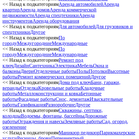
<< Назад к подкатегориям
Аренда автомобилей
Аренда
квартир
Аренда домов
Аренда коммерческой
недвижимости
Аренда спецтехники
Аренда
инструментов
Аренда оборудования
<< Назад к подкатегориям
Для автомобилей
Для грузовиков и
спецтехники
Другое
<< Назад к подкатегориям
По
городу
Междугородние
Международные
<< Назад к подкатегориям
По
городу
Междугородние
Международные
<< Назад к подкатегориям
Ремонт под
ключ
Дизайн
Сантехника
Электрика
Мебель
Окна и
балконы
Двери
Отделочные работы
Полы
Потолки
Высотные
работы
Ремонт коммерческих помещений
Другое
<< Назад к подкатегориям
Дома под ключ
Бани, гаражи,
веранды
Отделка
Кровельные работы
Кладочные
работы
Металлоконструкции и ковка
Бетонные
работы
Фасадные работы
Снос, демонтаж
Изыскательные
работы
Газификация
Разноробочие
Другое
<< Назад к подкатегориям
Скважины, септики,
колодцы
Водоемы, фонтаны, бассейны
Дорожные
работы
Ограждения и навесы
Земляные работы
Сад, огород,
озеленение
<< Назад к подкатегориям
Маникюр педикюр
Парикмахерские
услуги
Ресницы, брови
Перманентный