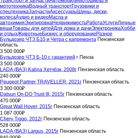
Транспорт и запчасти
Автомобили
Мотоциклы и
мототехника
Водный транспорт
Грузовики и
спецтехника
Запчасти
Аксессуары
Шины, диски,
колеса
Аудио и видео
Масла и
автохимия
Экипировка
Недвижимость
Работа
Услуги
Личные
вещи
Товары для детей
Для дома и дачи
Электроника
Хобби
и отдых
Животные
Бизнес и оборудование
Разное
Бульдозер ЧТЗ Б10 и Четра с капремонта
Пензенская
область
3 500 000₽
Бульдозер ЧТЗ Б-10 с гарантией
г Пенза
3 500 000₽
LADA (ВАЗ) Kalina Хетчбэк, 2008г
Пензенская область
240 000₽
Peugeot Partner TRAVELLER, 2021г
Пензенская область
3 300 000₽
Datsun On-DO Trust III, 2015г
Пензенская область
470 000₽
Great Wall Hover, 2015г
Пензенская область
1 087 000₽
Chery Tiggo, 2012г
Пензенская область
528 000₽
LADA (ВАЗ) Largus, 2015г
Пензенская область
840 000₽