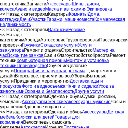
спецтехника
Запчасти
Аксессуары
Шины, диски,
колеса
Аудио и видео
Масла и автохимия
Экипировка
<< Назад к категориям
Квартиры
Комнаты
Дома,
коттеджи
Дачи
Участки
Гаражи, машиноместа
Коммерческая
недвижимость
<< Назад к категориям
Вакансии
Резюме
<< Назад к
категориям
Аренда
Автосервиc
Грузоперевозки
Пассажирски
перевозки
Грузчики
Складские услуги
Услуги
эвакуатора
Ремонт и отделка
Строительство
Мастер на
час
Вскрытие замков
Сад и благоустройство
Красота
Ремонт
техники
Компьютерная помощь
Монтаж и установка
техники
Производство
Обучение
Деловые
услуги
Полиграфия и наружная реклама
IT, маркетинг и
дизайн
Вторсырье, прием и вывоз
Уборка
Бытовые
услуги
Праздники и мероприятия
Доставка еды и
продуктов
Фото и видеосъемка
Няни и сиделки
Уход за
животными
Охрана и безопасность
Другие услуги
<< Назад к категориям
Одежда и обувь
Сумки, рюкзаки,
чемоданы
Аксессуары женские
Аксессуары мужские
Часы и
украшения
Здоровье и красота
<< Назад к категориям
Одежда и обувь
Аксессуары
Детская
мебель
Коляски для детей
Товары для
кормления
Велосипеды, самокаты,
беговелы
Автокресла
Игрушки
Постельные