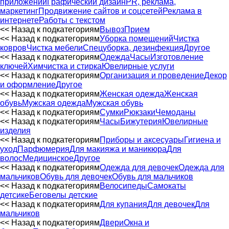
приложений
Графический дизайн
PR, реклама,
маркетинг
Продвижение сайтов и соцсетей
Реклама в
интернете
Работы с текстом
<< Назад к подкатегориям
Вывоз
Прием
<< Назад к подкатегориям
Уборка помещений
Чистка
ковров
Чистка мебели
Спецуборка, дезинфекция
Другое
<< Назад к подкатегориям
Одежда
Часы
Изготовление
ключей
Химчистка и стирка
Ювелирные услуги
<< Назад к подкатегориям
Организация и проведение
Декор
и оформление
Другое
<< Назад к подкатегориям
Женская одежда
Женская
обувь
Мужская одежда
Мужская обувь
<< Назад к подкатегориям
Сумки
Рюкзаки
Чемоданы
<< Назад к подкатегориям
Часы
Бижутерия
Ювелирные
изделия
<< Назад к подкатегориям
Приборы и аксесуары
Гигиена и
уход
Парфюмерия
Для макияжа и маникюра
Для
волос
Медицинское
Другое
<< Назад к подкатегориям
Одежда для девочек
Одежда для
мальчиков
Обувь для девочек
Обувь для мальчиков
<< Назад к подкатегориям
Велосипеды
Самокаты
детсике
Беговелы детские
<< Назад к подкатегориям
Для купания
Для девочек
Для
мальчиков
<< Назад к подкатегориям
Двери
Окна и