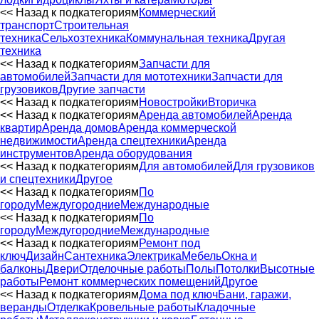
<< Назад к подкатегориям
Коммерческий
транспорт
Строительная
техника
Сельхозтехника
Коммунальная техника
Другая
техника
<< Назад к подкатегориям
Запчасти для
автомобилей
Запчасти для мототехники
Запчасти для
грузовиков
Другие запчасти
<< Назад к подкатегориям
Новостройки
Вторичка
<< Назад к подкатегориям
Аренда автомобилей
Аренда
квартир
Аренда домов
Аренда коммерческой
недвижимости
Аренда спецтехники
Аренда
инструментов
Аренда оборудования
<< Назад к подкатегориям
Для автомобилей
Для грузовиков
и спецтехники
Другое
<< Назад к подкатегориям
По
городу
Междугородние
Международные
<< Назад к подкатегориям
По
городу
Междугородние
Международные
<< Назад к подкатегориям
Ремонт под
ключ
Дизайн
Сантехника
Электрика
Мебель
Окна и
балконы
Двери
Отделочные работы
Полы
Потолки
Высотные
работы
Ремонт коммерческих помещений
Другое
<< Назад к подкатегориям
Дома под ключ
Бани, гаражи,
веранды
Отделка
Кровельные работы
Кладочные