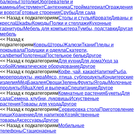
балконы
Потолки
Обогреватели и
камины
Инструмент
Сантехника
Стройматериал
Ограждения
и ворота
Готовые строения
Срубы
Для сада
<< Назад к подкатегориям
Столы и стулья
Кровати
Диваны и
кресла
Шкафы
Комоды
Полки и стеллажи
Кухонные
гарнитуры
Мебель для компьютера
Тумбы, подставки
Другая
мебель
<< Назад к
подкатегориям
Ковры
Шторы
Жалюзи
Ткани
Пледы и
покрывала
Подушки и одеяла
Скатерти,
салфетки
Полотенца
Постельное белье
Другое
<< Назад к подкатегориям
Для кухни
Для дома
Уход за
собой
Климатическое оборудование
Другое
<< Назад к подкатегориям
Кофе, чай, какао
Напитки
Рыба,
морепродукты, икра
Мясо, птица, субпродукты
Кондитерские
изделия
Мёд
Бакалея
Овощи
Зелень
Фрукты
Ягоды
Молочные
продукты
Яйца
Хлеб и выпечка
Спецпитание
Другое
<< Назад к подкатегориям
Комнатные растения
Букеты
Для
сада
Семена, клубни, луковицы
Искуственые
растения
Товары для ухода
Другое
<< Назад к подкатегориям
Сервировка стола
Приготовление
пищи
Хранение
Для напитков
Хозяйственные
товары
Аксессуары
Другое
<< Назад к подкатегориям
Мобильные
телефоны
Стационарные