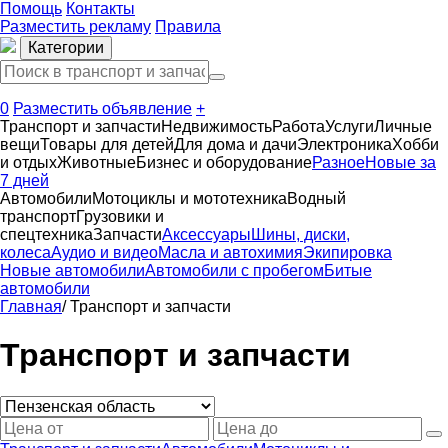
Помощь
Контакты
Разместить рекламу
Правила
Категории
0
Разместить объявление
+
Транспорт и запчасти
Недвижимость
Работа
Услуги
Личные
вещи
Товары для детей
Для дома и дачи
Электроника
Хобби
и отдых
Животные
Бизнес и оборудование
Разное
Новые за
7 дней
Автомобили
Мотоциклы и мототехника
Водный
транспорт
Грузовики и
спецтехника
Запчасти
Аксессуары
Шины, диски,
колеса
Аудио и видео
Масла и автохимия
Экипировка
Новые автомобили
Автомобили с пробегом
Битые
автомобили
Главная
/
Транспорт и запчасти
Транспорт и запчасти