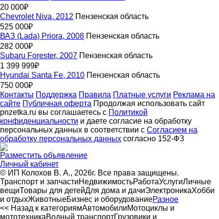
20 000₽
Chevrolet Niva, 2012
Пензенская область
525 000₽
ВАЗ (Lada) Priora, 2008
Пензенская область
282 000₽
Subaru Forester, 2007
Пензенская область
1 399 999₽
Hyundai Santa Fe, 2010
Пензенская область
750 000₽
Контакты
Поддержка
Правила
Платные услуги
Реклама на
сайте
Публичная оферта
Продолжая использовать сайт
pnzetka.ru вы соглашаетесь с
Политикой
конфиденциальности
и даете согласие на обработку
персональных данных в соответствии с
Согласием на
обработку персональных данных
согласно 152-ФЗ
Разместить объявление
Личный кабинет
© ИП Колохов В. А., 2026г. Все права защищены.
Транспорт и запчасти
Недвижимость
Работа
Услуги
Личные
вещи
Товары для детей
Для дома и дачи
Электроника
Хобби
и отдых
Животные
Бизнес и оборудование
Разное
<< Назад к категориям
Автомобили
Мотоциклы и
мототехника
Водный транспорт
Грузовики и