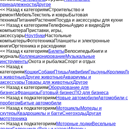
принадлежности
Другое
<< Назад к категориям
Строительство и
ремонт
Мебель
Текстиль и ковры
Бытовая
техника
Питание
Растения
Посуда и аксессуары для кухни
<< Назад к категориям
Телефоны
Аудио и видео
Для
компьютера
Приставки, игры,
аксессуары
Ноутбуки
Настольные
компьютеры
Фототехника
Планшеты и электронные
книги
Оргтехника и расходники
<< Назад к категориям
Билеты
Велосипеды
Книги и
журналы
Коллекционирование
Музыкальные
инструменты
Охота и рыбалка
Спорт и отдых
<< Назад к
категориям
Кошки
Собаки
Птицы
Амфибии
Грызуны
Кролики
Л
х животные
Другие животные
Аквариумы и
аксессуары
Товары для животных
Другое
<< Назад к категориям
Оборудование для
бизнеса
Франшизы
Готовый бизнес
ПО для бизнеса
<< Назад к подкатегориям
Новые автомобили
Автомобили с
пробегом
Битые автомобили
<< Назад к подкатегориям
Мотоциклы
Мопеды и
скутеры
Квадроциклы и багги
Снегоходы
Другая
мототехника
<< Назад к подкатегориям
Моторные лодки
Весельные
лодки
Гидроциклы
Яхты и катера
Моторы