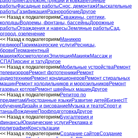
работы
Металлоконструкции и ковка
Бетонные
работы
Фасадные работы
Снос, демонтаж
Изыскательные
работы
Газификация
Разноробочие
Другое
<< Назад к подкатегориям
Скважины, септики,
колодцы
Водоемы, фонтаны, бассейны
Дорожные
работы
Ограждения и навесы
Земляные работы
Сад,
огород, озеленение
<< Назад к подкатегориям
Маникюр
педикюр
Парикмахерские услуги
Ресницы,
брови
Перманентный
макияж
Косметология
Эпиляция
Макияж
Массаж и
СПА
Пирсинг и тату
Другое
<< Назад к подкатегориям
Мобильные устройства
Ремонт
телевизоров
Ремонт фототехники
Ремонт
аудиотехники
Ремонт кондиционеров
Ремонт стиральных
машин
Ремонт холодильников и морозильников
Ремонт
газовых котлов
Ремонт швейных машин
Другое
<< Назад к подкатегориям
Репитор по
предметам
Иностранные языки
Развитие детей
Бизнес
IT
обучение
Дизайн и рисование
Музыка и театр
Спорт и
танцы
Вождение
Профподготовка
Другое
<< Назад к подкатегориям
Бухгалтерия и
финансы
Юридические услуги
Реклама и
полиграфия
Консультации
<< Назад к подкатегориям
Создание сайтов
Создание