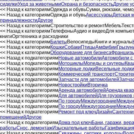
сиделки
Уход за животными
Охрана и безопасность
Другие у
<< Назад к категориям
Одежда и обувь
Сумки, рюкзаки, чем
<< Назад к категориям
Одежда и обувь
Аксессуары
Детская 
принадлежности
Другое
<< Назад к категориям
Строительство и ремонт
Мебель
Текст
<< Назад к категориям
Телефоны
Аудио и видео
Для компью
книги
Оргтехника и расходники
<< Назад к категориям
Билеты
Велосипеды
Книги и журналы
<< Назад к категориям
Кошки
Собаки
Птицы
Амфибии
Грызун
<< Назад к категориям
Оборудование для бизнеса
Франшиз
<< Назад к подкатегориям
Новые автомобили
Автомобили с
<< Назад к подкатегориям
Мотоциклы
Мопеды и скутеры
Ква
<< Назад к подкатегориям
Моторные лодки
Весельные лодк
<< Назад к подкатегориям
Коммерческий транспорт
Строите
<< Назад к подкатегориям
Запчасти для автомобилей
Запчас
<< Назад к подкатегориям
Новостройки
Вторичка
<< Назад к подкатегориям
Аренда автомобилей
Аренда квар
<< Назад к подкатегориям
Для автомобилей
Для грузовиков 
<< Назад к подкатегориям
По городу
Междугородние
Междун
<< Назад к подкатегориям
По городу
Междугородние
Междун
<< Назад к подкатегориям
Ремонт под ключ
Дизайн
Сантехни
помещений
Другое
<< Назад к подкатегориям
Дома под ключ
Бани, гаражи, вер
работы
Снос, демонтаж
Изыскательные работы
Газификаци
<< Назад к подкатегориям
Скважины, септики, колодцы
Водо