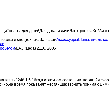
вещи
Товары для детей
Для дома и дачи
Электроника
Хобби и 
узовики и спецтехника
Запчасти
Аксессуары
Шины, диски, ко
или
пробегом
/
ВАЗ (Lada) 2110, 2006
игатель 124й,1.6 16кл,в отличном состоянии, по кпп 2я ско
р,срочно,на время пока занят жестянщик,звонить понимающим