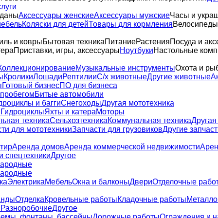
слуги
оданы
Аксессуары женские
Аксессуары мужские
Часы и укра
мебель
Коляски для детей
Товары для кормления
Велосипеды,
иль и ковры
Бытовая техника
Питание
Растения
Посуда и акс
тера
Приставки, игры, аксессуары
Ноутбуки
Настольные ком
Коллекционирование
Музыкальные инструменты
Охота и ры
ы
Кролики
Лошади
Рептилии
С/х животные
Другие животные
А
ы
Готовый бизнес
ПО для бизнеса
 пробегом
Битые автомобили
дроциклы и багги
Снегоходы
Другая мототехника
и
Гидроциклы
Яхты и катера
Моторы
льная техника
Сельхозтехника
Коммунальная техника
Другая
ти для мототехники
Запчасти для грузовиков
Другие запчаст
тир
Аренда домов
Аренда коммерческой недвижимости
Арен
и спецтехники
Другое
ародные
ародные
ка
Электрика
Мебель
Окна и балконы
Двери
Отделочные рабо
анды
Отделка
Кровельные работы
Кладочные работы
Металло
я
Разноробочие
Другое
емы, фонтаны, бассейны
Дорожные работы
Ограждения и 