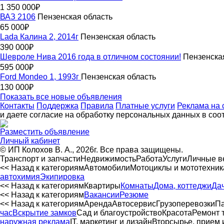
1 350 000₽
ВАЗ 2106
Пензенская область
65 000₽
Lada Калина 2, 2014г
Пензенская область
390 000₽
Шевролe Нива 2016 года в отличном cоcтоянии!
Пензенска
595 000₽
Ford Mondeo 1, 1993г
Пензенская область
130 000₽
Показать все новые объявления
Контакты
Поддержка
Правила
Платные услуги
Реклама на 
и даете согласие на обработку персональных данных в соо
Разместить объявление
Личный кабинет
© ИП Колохов В. А., 2026г. Все права защищены.
Транспорт и запчасти
Недвижимость
Работа
Услуги
Личные 
<< Назад к категориям
Автомобили
Мотоциклы и мототехник
автохимия
Экипировка
<< Назад к категориям
Квартиры
Комнаты
Дома, коттеджи
Да
<< Назад к категориям
Вакансии
Резюме
<< Назад к категориям
Аренда
Автосервиc
Грузоперевозки
Па
час
Вскрытие замков
Сад и благоустройство
Красота
Ремонт 
наружная реклама
IT, маркетинг и дизайн
Вторсырье, прием 