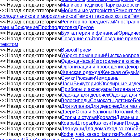
<< Назад к подкатегориям
Маникюр педикюр
Парикмахерски
<< Назад к подкатегориям
Мобильные устройства
Ремонт те
холодильников и морозильников
Ремонт газовых котлов
Рем
<< Назад к подкатегориям
Репитор по предметам
Иностранн
танцы
Вождение
Профподготовка
Другое
<< Назад к подкатегориям
Бухгалтерия и финансы
Юридичес
<< Назад к подкатегориям
Создание сайтов
Создание прило
текстом
<< Назад к подкатегориям
Вывоз
Прием
<< Назад к подкатегориям
Уборка помещений
Чистка ковров
<< Назад к подкатегориям
Одежда
Часы
Изготовление ключе
<< Назад к подкатегориям
Организация и проведение
Декор
<< Назад к подкатегориям
Женская одежда
Женская обувь
М
<< Назад к подкатегориям
Сумки
Рюкзаки
Чемоданы
<< Назад к подкатегориям
Часы
Бижутерия
Ювелирные изде
<< Назад к подкатегориям
Приборы и аксесуары
Гигиена и у
<< Назад к подкатегориям
Одежда для девочек
Одежда для 
<< Назад к подкатегориям
Велосипеды
Самокаты детсике
Бе
<< Назад к подкатегориям
Для купания
Для девочек
Для мал
<< Назад к подкатегориям
Двери
Окна и балконы
Потолки
Обо
<< Назад к подкатегориям
Столы и стулья
Кровати
Диваны и 
<< Назад к подкатегориям
Ковры
Шторы
Жалюзи
Ткани
Пледы
<< Назад к подкатегориям
Для кухни
Для дома
Уход за собой
<< Назад к подкатегориям
Кофе, чай, какао
Напитки
Рыба, мо
продукты
Яйца
Хлеб и выпечка
Спецпитание
Другое