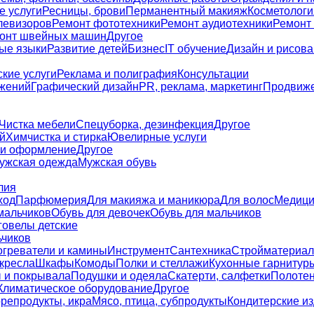
е услуги
Ресницы, брови
Перманентный макияж
Косметологи
левизоров
Ремонт фототехники
Ремонт аудиотехники
Ремонт
онт швейных машин
Другое
ые языки
Развитие детей
Бизнес
IT обучение
Дизайн и рисов
кие услуги
Реклама и полиграфия
Консультации
жений
Графический дизайн
PR, реклама, маркетинг
Продвиже
Чистка мебели
Спецуборка, дезинфекция
Другое
й
Химчистка и стирка
Ювелирные услуги
 и оформление
Другое
ужская одежда
Мужская обувь
лия
ход
Парфюмерия
Для макияжа и маникюра
Для волос
Медици
мальчиков
Обувь для девочек
Обувь для мальчиков
говелы детские
ьчиков
греватели и камины
Инструмент
Сантехника
Стройматериал
кресла
Шкафы
Комоды
Полки и стеллажи
Кухонные гарнитур
 и покрывала
Подушки и одеяла
Скатерти, салфетки
Полоте
Климатическое оборудование
Другое
репродукты, икра
Мясо, птица, субпродукты
Кондитерские и