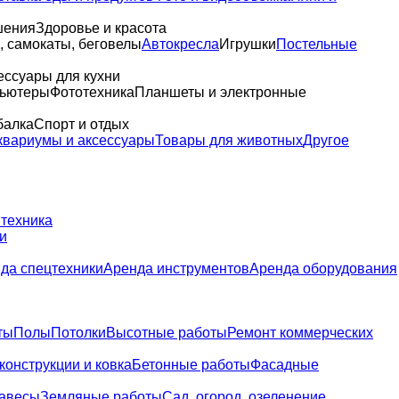
шения
Здоровье и красота
 самокаты, беговелы
Автокресла
Игрушки
Постельные
ессуары для кухни
пьютеры
Фототехника
Планшеты и электронные
балка
Спорт и отдых
квариумы и аксессуары
Товары для животных
Другое
 техника
и
да спецтехники
Аренда инструментов
Аренда оборудования
ты
Полы
Потолки
Высотные работы
Ремонт коммерческих
конструкции и ковка
Бетонные работы
Фасадные
навесы
Земляные работы
Сад, огород, озеленение