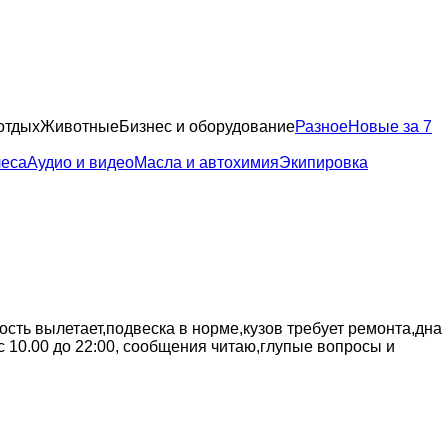
отдых
Животные
Бизнес и оборудование
Разное
Новые за 7
леса
Аудио и видео
Масла и автохимия
Экипировка
рость вылетает,подвеска в норме,кузов требует ремонта,дна
,с 10.00 до 22:00, сообщения читаю,глупые вопросы и