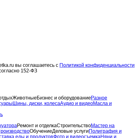
tka.ru вы соглашаетесь с
Политикой конфиденциальности
согласно 152-ФЗ
отдых
Животные
Бизнес и оборудование
Разное
суары
Шины, диски, колеса
Аудио и видео
Масла и
ть
куатора
Ремонт и отделка
Строительство
Мастер на
роизводство
Обучение
Деловые услуги
Полиграфия и
ставка еды и продуктов
Фото и видеосъемка
Няни и