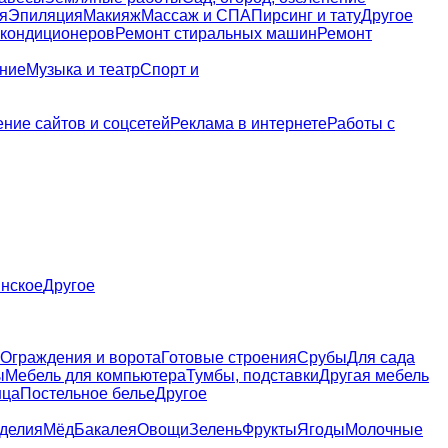
я
Эпиляция
Макияж
Массаж и СПА
Пирсинг и тату
Другое
 кондиционеров
Ремонт стиральных машин
Ремонт
ание
Музыка и театр
Спорт и
ние сайтов и соцсетей
Реклама в интернете
Работы с
нское
Другое
Ограждения и ворота
Готовые строения
Срубы
Для сада
ы
Мебель для компьютера
Тумбы, подставки
Другая мебель
нца
Постельное белье
Другое
зделия
Мёд
Бакалея
Овощи
Зелень
Фрукты
Ягоды
Молочные