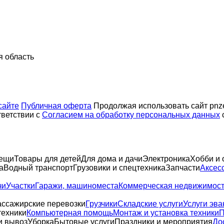
я область
сайте
Публичная оферта
Продолжая использовать сайт pnze
тветствии с
Согласием на обработку персональных данных
вещи
Товары для детей
Для дома и дачи
Электроника
Хобби и 
а
Водный транспорт
Грузовики и спецтехника
Запчасти
Аксес
чи
Участки
Гаражи, машиноместа
Коммерческая недвижимос
ссажирские перевозки
Грузчики
Складские услуги
Услуги эва
техники
Компьютерная помощь
Монтаж и установка техники
П
и вывоз
Уборка
Бытовые услуги
Праздники и мероприятия
До