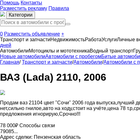
Помощь
Контакты
Разместить рекламу
Правила
Категории
0
Разместить объявление
+
Транспорт и запчасти
Недвижимость
Работа
Услуги
Личные 
дней
Автомобили
Мотоциклы и мототехника
Водный транспорт
Гр
Новые автомобили
Автомобили с пробегом
Битые автомоб
Главная
/
Транспорт и запчасти
/
Автомобили
/
Автомобили с 
ВАЗ (Lada) 2110, 2006
Продам ваз 21104 цвет "Сочи" 2006 года выпуска,лучший дв
нет,сильно гнилое,авто на ходу,стоит на учёте,цена 78 т.
предложения игнорирую,Срочно!!!
78 000₽
Способы связи
79085...
Адрес сделки: Пензенская область