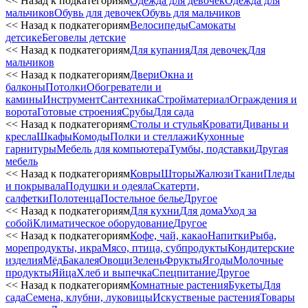
<< Назад к подкатегориям
Одежда для девочек
Одежда для
мальчиков
Обувь для девочек
Обувь для мальчиков
<< Назад к подкатегориям
Велосипеды
Самокаты
детсике
Беговелы детские
<< Назад к подкатегориям
Для купания
Для девочек
Для
мальчиков
<< Назад к подкатегориям
Двери
Окна и
балконы
Потолки
Обогреватели и
камины
Инструмент
Сантехника
Стройматериал
Ограждения и
ворота
Готовые строения
Срубы
Для сада
<< Назад к подкатегориям
Столы и стулья
Кровати
Диваны и
кресла
Шкафы
Комоды
Полки и стеллажи
Кухонные
гарнитуры
Мебель для компьютера
Тумбы, подставки
Другая
мебель
<< Назад к подкатегориям
Ковры
Шторы
Жалюзи
Ткани
Пледы
и покрывала
Подушки и одеяла
Скатерти,
салфетки
Полотенца
Постельное белье
Другое
<< Назад к подкатегориям
Для кухни
Для дома
Уход за
собой
Климатическое оборудование
Другое
<< Назад к подкатегориям
Кофе, чай, какао
Напитки
Рыба,
морепродукты, икра
Мясо, птица, субпродукты
Кондитерские
изделия
Мёд
Бакалея
Овощи
Зелень
Фрукты
Ягоды
Молочные
продукты
Яйца
Хлеб и выпечка
Спецпитание
Другое
<< Назад к подкатегориям
Комнатные растения
Букеты
Для
сада
Семена, клубни, луковицы
Искуственые растения
Товары