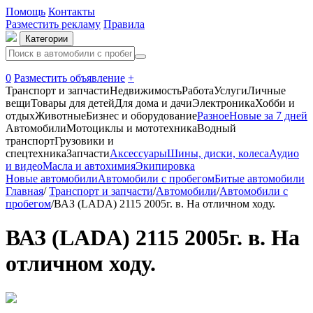
Помощь
Контакты
Разместить рекламу
Правила
Категории
0
Разместить объявление
+
Транспорт и запчасти
Недвижимость
Работа
Услуги
Личные
вещи
Товары для детей
Для дома и дачи
Электроника
Хобби и
отдых
Животные
Бизнес и оборудование
Разное
Новые за 7 дней
Автомобили
Мотоциклы и мототехника
Водный
транспорт
Грузовики и
спецтехника
Запчасти
Аксессуары
Шины, диски, колеса
Аудио
и видео
Масла и автохимия
Экипировка
Новые автомобили
Автомобили с пробегом
Битые автомобили
Главная
/
Транспорт и запчасти
/
Автомобили
/
Автомобили с
пробегом
/
ВАЗ (LADA) 2115 2005г. в. На отличном ходу.
ВАЗ (LADA) 2115 2005г. в. На
отличном ходу.