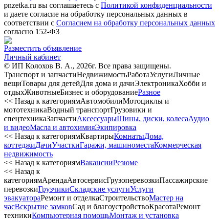
pnzetka.ru вы соглашаетесь с
Политикой конфиденциальности
и даете согласие на обработку персональных данных в
соответствии с
Согласием на обработку персональных данных
согласно 152-ФЗ
Разместить объявление
Личный кабинет
© ИП Колохов В. А., 2026г. Все права защищены.
Транспорт и запчасти
Недвижимость
Работа
Услуги
Личные
вещи
Товары для детей
Для дома и дачи
Электроника
Хобби и
отдых
Животные
Бизнес и оборудование
Разное
<< Назад к категориям
Автомобили
Мотоциклы и
мототехника
Водный транспорт
Грузовики и
спецтехника
Запчасти
Аксессуары
Шины, диски, колеса
Аудио
и видео
Масла и автохимия
Экипировка
<< Назад к категориям
Квартиры
Комнаты
Дома,
коттеджи
Дачи
Участки
Гаражи, машиноместа
Коммерческая
недвижимость
<< Назад к категориям
Вакансии
Резюме
<< Назад к
категориям
Аренда
Автосервиc
Грузоперевозки
Пассажирские
перевозки
Грузчики
Складские услуги
Услуги
эвакуатора
Ремонт и отделка
Строительство
Мастер на
час
Вскрытие замков
Сад и благоустройство
Красота
Ремонт
техники
Компьютерная помощь
Монтаж и установка