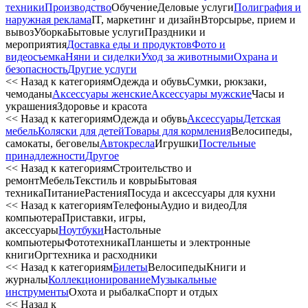
техники
Производство
Обучение
Деловые услуги
Полиграфия и
наружная реклама
IT, маркетинг и дизайн
Вторсырье, прием и
вывоз
Уборка
Бытовые услуги
Праздники и
мероприятия
Доставка еды и продуктов
Фото и
видеосъемка
Няни и сиделки
Уход за животными
Охрана и
безопасность
Другие услуги
<< Назад к категориям
Одежда и обувь
Сумки, рюкзаки,
чемоданы
Аксессуары женские
Аксессуары мужские
Часы и
украшения
Здоровье и красота
<< Назад к категориям
Одежда и обувь
Аксессуары
Детская
мебель
Коляски для детей
Товары для кормления
Велосипеды,
самокаты, беговелы
Автокресла
Игрушки
Постельные
принадлежности
Другое
<< Назад к категориям
Строительство и
ремонт
Мебель
Текстиль и ковры
Бытовая
техника
Питание
Растения
Посуда и аксессуары для кухни
<< Назад к категориям
Телефоны
Аудио и видео
Для
компьютера
Приставки, игры,
аксессуары
Ноутбуки
Настольные
компьютеры
Фототехника
Планшеты и электронные
книги
Оргтехника и расходники
<< Назад к категориям
Билеты
Велосипеды
Книги и
журналы
Коллекционирование
Музыкальные
инструменты
Охота и рыбалка
Спорт и отдых
<< Назад к