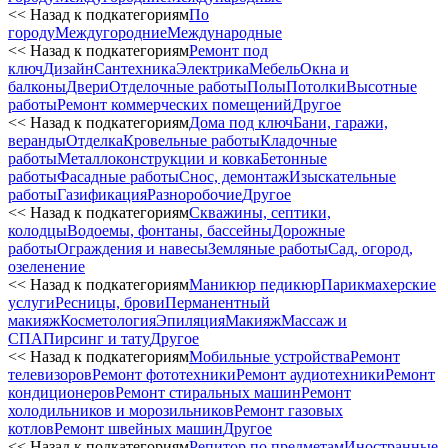
<< Назад к подкатегориям
По
городу
Междугородние
Международные
<< Назад к подкатегориям
Ремонт под
ключ
Дизайн
Сантехника
Электрика
Мебель
Окна и
балконы
Двери
Отделочные работы
Полы
Потолки
Высотные
работы
Ремонт коммерческих помещений
Другое
<< Назад к подкатегориям
Дома под ключ
Бани, гаражи,
веранды
Отделка
Кровельные работы
Кладочные
работы
Металлоконструкции и ковка
Бетонные
работы
Фасадные работы
Снос, демонтаж
Изыскательные
работы
Газификация
Разноробочие
Другое
<< Назад к подкатегориям
Скважины, септики,
колодцы
Водоемы, фонтаны, бассейны
Дорожные
работы
Ограждения и навесы
Земляные работы
Сад, огород,
озеленение
<< Назад к подкатегориям
Маникюр педикюр
Парикмахерские
услуги
Ресницы, брови
Перманентный
макияж
Косметология
Эпиляция
Макияж
Массаж и
СПА
Пирсинг и тату
Другое
<< Назад к подкатегориям
Мобильные устройства
Ремонт
телевизоров
Ремонт фототехники
Ремонт аудиотехники
Ремонт
кондиционеров
Ремонт стиральных машин
Ремонт
холодильников и морозильников
Ремонт газовых
котлов
Ремонт швейных машин
Другое
<< Назад к подкатегориям
Репитор по предметам
Иностранные