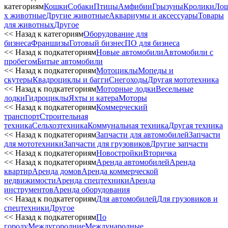
категориям
Кошки
Собаки
Птицы
Амфибии
Грызуны
Кролики
Ло
х животные
Другие животные
Аквариумы и аксессуары
Товары
для животных
Другое
<< Назад к категориям
Оборудование для
бизнеса
Франшизы
Готовый бизнес
ПО для бизнеса
<< Назад к подкатегориям
Новые автомобили
Автомобили с
пробегом
Битые автомобили
<< Назад к подкатегориям
Мотоциклы
Мопеды и
скутеры
Квадроциклы и багги
Снегоходы
Другая мототехника
<< Назад к подкатегориям
Моторные лодки
Весельные
лодки
Гидроциклы
Яхты и катера
Моторы
<< Назад к подкатегориям
Коммерческий
транспорт
Строительная
техника
Сельхозтехника
Коммунальная техника
Другая техника
<< Назад к подкатегориям
Запчасти для автомобилей
Запчасти
для мототехники
Запчасти для грузовиков
Другие запчасти
<< Назад к подкатегориям
Новостройки
Вторичка
<< Назад к подкатегориям
Аренда автомобилей
Аренда
квартир
Аренда домов
Аренда коммерческой
недвижимости
Аренда спецтехники
Аренда
инструментов
Аренда оборудования
<< Назад к подкатегориям
Для автомобилей
Для грузовиков и
спецтехники
Другое
<< Назад к подкатегориям
По
городу
Междугородние
Международные