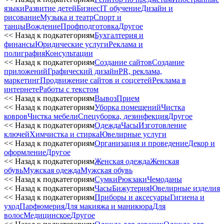
языки
Развитие детей
Бизнес
IT обучение
Дизайн и
рисование
Музыка и театр
Спорт и
танцы
Вождение
Профподготовка
Другое
<< Назад к подкатегориям
Бухгалтерия и
финансы
Юридические услуги
Реклама и
полиграфия
Консультации
<< Назад к подкатегориям
Создание сайтов
Создание
приложений
Графический дизайн
PR, реклама,
маркетинг
Продвижение сайтов и соцсетей
Реклама в
интернете
Работы с текстом
<< Назад к подкатегориям
Вывоз
Прием
<< Назад к подкатегориям
Уборка помещений
Чистка
ковров
Чистка мебели
Спецуборка, дезинфекция
Другое
<< Назад к подкатегориям
Одежда
Часы
Изготовление
ключей
Химчистка и стирка
Ювелирные услуги
<< Назад к подкатегориям
Организация и проведение
Декор и
оформление
Другое
<< Назад к подкатегориям
Женская одежда
Женская
обувь
Мужская одежда
Мужская обувь
<< Назад к подкатегориям
Сумки
Рюкзаки
Чемоданы
<< Назад к подкатегориям
Часы
Бижутерия
Ювелирные изделия
<< Назад к подкатегориям
Приборы и аксесуары
Гигиена и
уход
Парфюмерия
Для макияжа и маникюра
Для
волос
Медицинское
Другое