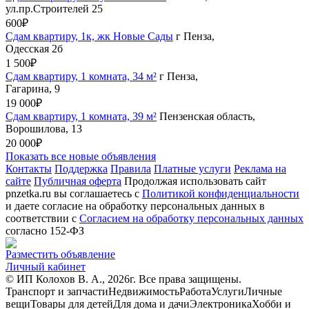
ул.пр.Строителей 25
600₽
Сдам квартиру, 1к, жк Новые Сады
г Пенза,
Одесская 2б
1 500₽
Сдам квартиру, 1 комната, 34 м²
г Пенза,
Гагарина, 9
19 000₽
Сдам квартиру, 1 комната, 39 м²
Пензенская область,
Ворошилова, 13
20 000₽
Показать все новые объявления
Контакты
Поддержка
Правила
Платные услуги
Реклама на
сайте
Публичная оферта
Продолжая использовать сайт
pnzetka.ru вы соглашаетесь с
Политикой конфиденциальности
и даете согласие на обработку персональных данных в
соответствии с
Согласием на обработку персональных данных
согласно 152-ФЗ
Разместить объявление
Личный кабинет
© ИП Колохов В. А., 2026г. Все права защищены.
Транспорт и запчасти
Недвижимость
Работа
Услуги
Личные
вещи
Товары для детей
Для дома и дачи
Электроника
Хобби и