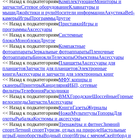
<< Назад к подкатегориям
Комплектующие
Мониторы и
запчасти
Сетевое оборудование
Клавиатуры и
мыши
Джойстики и рули
Носители информации
Акустика
Веб-
камеры
Игры
Программы
Другое
<< Назад к подкатегориям
Приставки
Игры и
программы
Аксессуары
<< Назад к подкатегориям
Системные
блоки
Моноблоки
Другое
<< Назад к подкатегориям
Компактные
фотоаппараты
Зеркальные фотоаппараты
Пленочные
фотоаппараты
Бинокли
Телескопы
Объективы
Аксессуары
<< Назад к подкатегориям
Планшеты
Аксессуары для
планшетов
Запчасти для планшетов
Электронные
книги
Аксессуары и запчасти для электронных книг
<< Назад к подкатегориям
МФУ, копиры и
сканеры
Принтеры
Канцелярия
ИБП, сетевые
фильтры
Телефония
Расходники
<< Назад к подкатегориям
BMX
Городские
Шоссейные
Горные
велосипеды
Запчасти
Аксессуары
<< Назад к подкатегориям
Книги
Газеты
Журналы
<< Назад к подкатегориям
Ножи
Мультитулы
Топоры
Для
охоты
Рыбалка
Костюмы и аксессуры
<< Назад к подкатегориям
Тренажёры и фитнес
Зимний
спорт
Летний спорт
Туризм, отдых на природе
Настольные
игры
Единоборства
Водный спорт
Игры с мячом
Скейтборд и