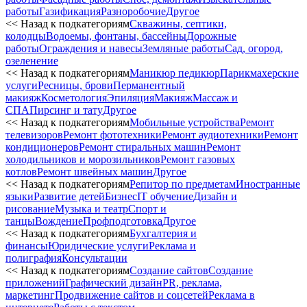
работы
Газификация
Разноробочие
Другое
<< Назад к подкатегориям
Скважины, септики,
колодцы
Водоемы, фонтаны, бассейны
Дорожные
работы
Ограждения и навесы
Земляные работы
Сад, огород,
озеленение
<< Назад к подкатегориям
Маникюр педикюр
Парикмахерские
услуги
Ресницы, брови
Перманентный
макияж
Косметология
Эпиляция
Макияж
Массаж и
СПА
Пирсинг и тату
Другое
<< Назад к подкатегориям
Мобильные устройства
Ремонт
телевизоров
Ремонт фототехники
Ремонт аудиотехники
Ремонт
кондиционеров
Ремонт стиральных машин
Ремонт
холодильников и морозильников
Ремонт газовых
котлов
Ремонт швейных машин
Другое
<< Назад к подкатегориям
Репитор по предметам
Иностранные
языки
Развитие детей
Бизнес
IT обучение
Дизайн и
рисование
Музыка и театр
Спорт и
танцы
Вождение
Профподготовка
Другое
<< Назад к подкатегориям
Бухгалтерия и
финансы
Юридические услуги
Реклама и
полиграфия
Консультации
<< Назад к подкатегориям
Создание сайтов
Создание
приложений
Графический дизайн
PR, реклама,
маркетинг
Продвижение сайтов и соцсетей
Реклама в