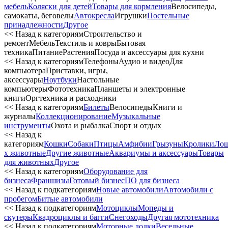
мебель
Коляски для детей
Товары для кормления
Велосипеды,
самокаты, беговелы
Автокресла
Игрушки
Постельные
принадлежности
Другое
<< Назад к категориям
Строительство и
ремонт
Мебель
Текстиль и ковры
Бытовая
техника
Питание
Растения
Посуда и аксессуары для кухни
<< Назад к категориям
Телефоны
Аудио и видео
Для
компьютера
Приставки, игры,
аксессуары
Ноутбуки
Настольные
компьютеры
Фототехника
Планшеты и электронные
книги
Оргтехника и расходники
<< Назад к категориям
Билеты
Велосипеды
Книги и
журналы
Коллекционирование
Музыкальные
инструменты
Охота и рыбалка
Спорт и отдых
<< Назад к
категориям
Кошки
Собаки
Птицы
Амфибии
Грызуны
Кролики
Ло
х животные
Другие животные
Аквариумы и аксессуары
Товары
для животных
Другое
<< Назад к категориям
Оборудование для
бизнеса
Франшизы
Готовый бизнес
ПО для бизнеса
<< Назад к подкатегориям
Новые автомобили
Автомобили с
пробегом
Битые автомобили
<< Назад к подкатегориям
Мотоциклы
Мопеды и
скутеры
Квадроциклы и багги
Снегоходы
Другая мототехника
<< Назад к подкатегориям
Моторные лодки
Весельные