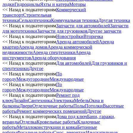
лодки
Гидроциклы
Яхты и катера
Моторы
<< Назад к подкатегориям
Коммерческий
транспорт
Строительная
техника
Сельхозтехника
Коммунальная техника
Другая техника
<< Назад к подкатегориям
Запчасти для автомобилей
Запчасти
для мототехники
Запчасти для грузовиков
Другие запчасти
<< Назад к подкатегориям
Новостройки
Вторичка
<< Назад к подкатегориям
Аренда автомобилей
Аренда
квартир
Аренда домов
Аренда коммерческой
недвижимости
Аренда спецтехники
Аренда
инструментов
Аренда оборудования
<< Назад к подкатегориям
Для автомобилей
Для грузовиков и
спецтехники
Другое
<< Назад к подкатегориям
По
городу
Междугородние
Международные
<< Назад к подкатегориям
По
городу
Междугородние
Международные
<< Назад к подкатегориям
Ремонт под
ключ
Дизайн
Сантехника
Электрика
Мебель
Окна и
балконы
Двери
Отделочные работы
Полы
Потолки
Высотные
работы
Ремонт коммерческих помещений
Другое
<< Назад к подкатегориям
Дома под ключ
Бани, гаражи,
веранды
Отделка
Кровельные работы
Кладочные
работы
Металлоконструкции и ковка
Бетонные
работы
Фасадные работы
Снос, демонтаж
Изыскательные