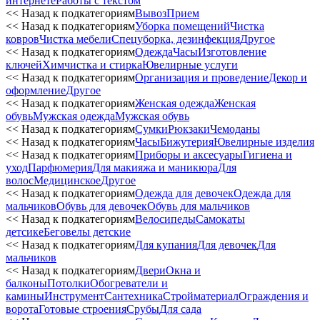
интернете
Работы с текстом
<< Назад к подкатегориям
Вывоз
Прием
<< Назад к подкатегориям
Уборка помещений
Чистка
ковров
Чистка мебели
Спецуборка, дезинфекция
Другое
<< Назад к подкатегориям
Одежда
Часы
Изготовление
ключей
Химчистка и стирка
Ювелирные услуги
<< Назад к подкатегориям
Организация и проведение
Декор и
оформление
Другое
<< Назад к подкатегориям
Женская одежда
Женская
обувь
Мужская одежда
Мужская обувь
<< Назад к подкатегориям
Сумки
Рюкзаки
Чемоданы
<< Назад к подкатегориям
Часы
Бижутерия
Ювелирные изделия
<< Назад к подкатегориям
Приборы и аксесуары
Гигиена и
уход
Парфюмерия
Для макияжа и маникюра
Для
волос
Медицинское
Другое
<< Назад к подкатегориям
Одежда для девочек
Одежда для
мальчиков
Обувь для девочек
Обувь для мальчиков
<< Назад к подкатегориям
Велосипеды
Самокаты
детсике
Беговелы детские
<< Назад к подкатегориям
Для купания
Для девочек
Для
мальчиков
<< Назад к подкатегориям
Двери
Окна и
балконы
Потолки
Обогреватели и
камины
Инструмент
Сантехника
Стройматериал
Ограждения и
ворота
Готовые строения
Срубы
Для сада