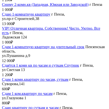
Сниму 2-комн.кв (Западная, Южная или Заводской)
г Пенза
1 000₽
Сдаю 1-комнатную квартиру
г Пенза,
ул.пр-т Строителей,38
13 000₽
VIP! Отличная квартира. Собственник! Чисто. Уютно. Все
есть
г Пенза,
Ладожская 124
1 000₽
Сдам 1-комнатную квартиру на длительный срок
Пензенская
область,
ул.Пушанина д.9
12 000₽
Сдаётся 1 комн кв по часам и суткам Спутник
г Пенза,
ул Светлая 13
1 200₽
Сдам 1-комн.квартиру по часам, суткам
г Пенза,
Суворова,141
600₽
Сдам 1 ком.квартиру по часам
г Пенза,
ул.Глазунова 1
800₽
Сдаю квартиру по суткам и часам
г Пенза,