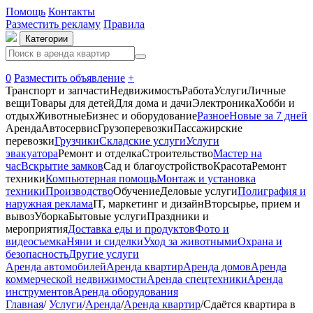
Помощь
Контакты
Разместить рекламу
Правила
Категории
0
Разместить объявление
+
Транспорт и запчасти
Недвижимость
Работа
Услуги
Личные
вещи
Товары для детей
Для дома и дачи
Электроника
Хобби и
отдых
Животные
Бизнес и оборудование
Разное
Новые за 7 дней
Аренда
Автосервиc
Грузоперевозки
Пассажирские
перевозки
Грузчики
Складские услуги
Услуги
эвакуатора
Ремонт и отделка
Строительство
Мастер на
час
Вскрытие замков
Сад и благоустройство
Красота
Ремонт
техники
Компьютерная помощь
Монтаж и установка
техники
Производство
Обучение
Деловые услуги
Полиграфия и
наружная реклама
IT, маркетинг и дизайн
Вторсырье, прием и
вывоз
Уборка
Бытовые услуги
Праздники и
мероприятия
Доставка еды и продуктов
Фото и
видеосъемка
Няни и сиделки
Уход за животными
Охрана и
безопасность
Другие услуги
Аренда автомобилей
Аренда квартир
Аренда домов
Аренда
коммерческой недвижимости
Аренда спецтехники
Аренда
инструментов
Аренда оборудования
Главная
/
Услуги
/
Аренда
/
Аренда квартир
/
Сдаётся квартира в