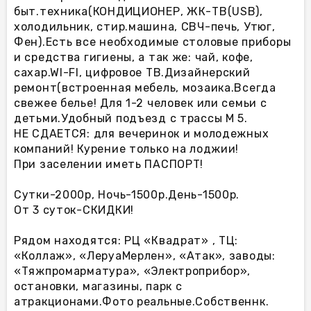
быт.техника(КОНДИЦИОНЕР, ЖК-ТВ(USB),
холодильник, стир.машина, СВЧ-печь, Утюг,
Фен).Есть все необходимые столовые приборы
и средства гигиены, а так же: чай, кофе,
caxap.WI-FI, цифровое ТВ.Дизайнерский
ремонт(встроенная мебель, мозаика.Всегда
свежее белье! Для 1-2 человек или семьи с
детьми.Удобный подъезд с трассы М 5.
НЕ СДАЕТСЯ: для вечеринок и молодежных
компаний! Курение только на лоджии!
При заселении иметь ПАСПОРТ!
Сутки-2000р, Ночь-1500р.День-1500р.
От 3 суток-СКИДКИ!
Рядом находятся: РЦ «Квадрат» , ТЦ:
«Коллаж», «ЛеруаМерлен», «Атак», заводы:
«Тяжпромарматура», «Электроприбор»,
остановки, магазины, парк с
атракционами.Фото реальные.Собственнк.