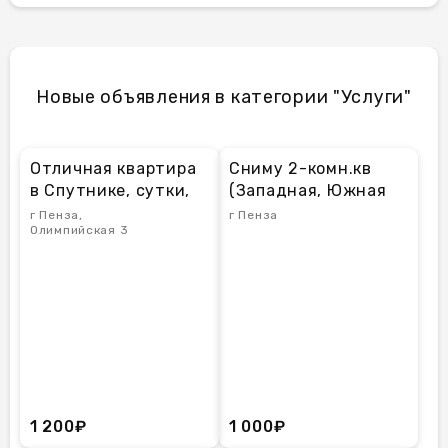
Новые объявления в категории "Услуги"
Отличная квартира
Сниму 2-комн.кв
в Спутнике, сутки,
(Западная, Южная
часы
или Заводской)
г Пенза,
г Пенза
Олимпийская 3
1 200₽
1 000₽