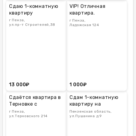
Сдаю 1-комнатную
VIP! Отличная
квартиру
квартира.
Собственник! Чисто.
г Пенза,
г Пенза,
ул.пр-т Строителей,38
Ладожская 124
Уютно. Все есть
13 000₽
1 000₽
Сдаётся квартира в
Сдам 1-комнатную
Терновке с
квартиру на
кондиционером
длительный срок
г Пенза,
Пензенская область,
ул.Терновского 214
ул.Пушанина д.9