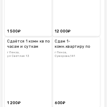
1 500₽
12 000₽
Сдаётся 1 комн кв по
Сдам 1-
часам и суткам
комн.квартиру по
Спутник
часам, суткам
г Пенза,
г Пенза,
ул Светлая 13
Суворова,141
1 200₽
600₽